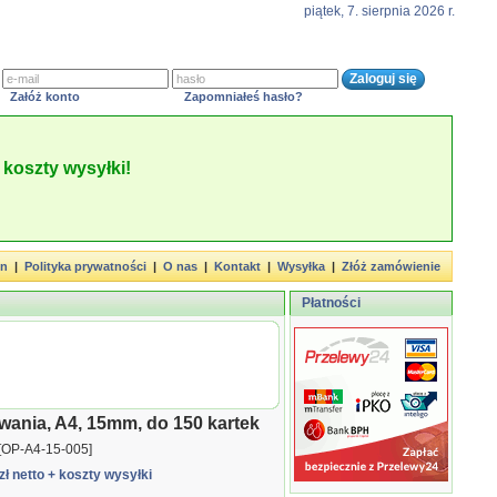
piątek, 7. sierpnia 2026 r.
Załóż konto
Zapomniałeś hasło?
koszty wysyłki!
in
|
Polityka prywatności
|
O nas
|
Kontakt
|
Wysyłka
|
Złóż zamówienie
Płatności
wania, A4, 15mm, do 150 kartek
[OP-A4-15-005]
zł netto
+ koszty wysyłki