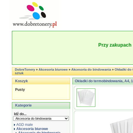
Przy zakupach 
DobreTonery
»
Akcesoria biurowe
»
Akcesoria do bindowania
»
Okładki do 
sztuk
Koszyk
Okładki do termobindowania, A4, 1
Pusty
Kategorie
Idź do...
AGD małe
Akcesoria biurowe