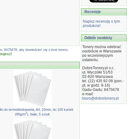
Recenzje
Napisz recenzję o tym
produkcie!
Odbiór osobisty
Tonery można odebrać
: 8475678, aby dowiedzieć się o inne tonery.
osobiście w Warszawie
bujesz!
po wcześniejszym
ustaleniu.
DobreTonery.pl s.c.
ul. Wyczółki 51/53
02-820
Warszawa
tel. (22) 435 92 08 (pon.-
pt. w godz. 8-16)
Gadu-Gadu: 8475678
e-mail:
biuro@dobretonery.pl
ki do termobindowania, A4, 10mm, do 100 kartek
2
(80g/m
), białe, 5 sztuk