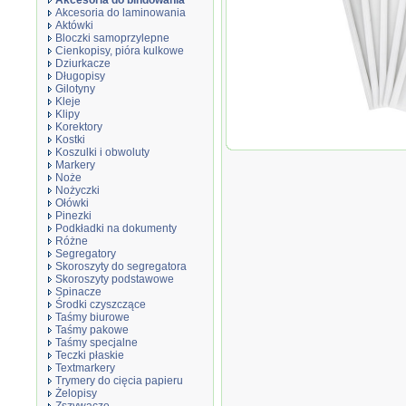
Akcesoria do bindowania
Akcesoria do laminowania
Aktówki
Bloczki samoprzylepne
Cienkopisy, pióra kulkowe
Dziurkacze
Długopisy
Gilotyny
Kleje
Klipy
Korektory
Kostki
Okładki do t
Koszulki i obwoluty
do 150 kartek 
Markery
Noże
Nożyczki
Ołówki
Pinezki
Podkładki na dokumenty
Różne
Segregatory
Skoroszyty do segregatora
Skoroszyty podstawowe
Spinacze
Środki czyszczące
Taśmy biurowe
Taśmy pakowe
Taśmy specjalne
Teczki płaskie
Textmarkery
Trymery do cięcia papieru
Żelopisy