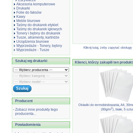
Zszywacze
Akcesoria komputerowe
Drukarki
Folie do faksów
Kawy
Meble biurowe
Taśmy do drukarek etykiet
Taśmy do drukarek igłowych
Tonery i bębny do drukarek
Tusze, atramenty, kartridże
Urządzenia biurowe
Wyprzedaże - Tonery, bębny
Kliknij tutaj, żeby zapytać obsłu
Wyprzedaże - Tusze
Szukaj wg drukarki
Klienci, którzy zakupili ten produkt
Producent
Okładki do termobindowania, A4, 30m
2
(80g/m
), białe, 5 szt
-
Zobacz inne produkty tego
producenta...
Powiadomienia