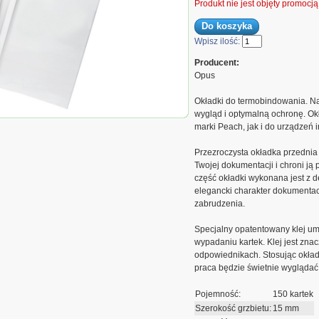
Produkt nie jest objęty promocj
Wpisz ilość:
Producent:
Opus
Okładki do termobindowania. N
wygląd i optymalną ochronę. Ok
ermobindowania, A4, 15mm,
marki Peach, jak i do urządzeń i
(80g/m2), białe, 5 sztuk
Przezroczysta okładka przednia 
Twojej dokumentacji i chroni ją
część okładki wykonana jest z d
elegancki charakter dokumentac
zabrudzenia.
Specjalny opatentowany klej um
wypadaniu kartek. Klej jest zna
odpowiednikach. Stosując okład
praca będzie świetnie wyglądać 
Pojemność:
150 kartek
Szerokość grzbietu:
15 mm