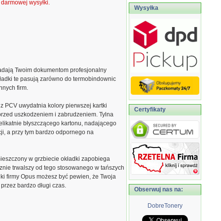
ą darmowej wysyłki.
Wysyłka
adają Twoim dokumentom profesjonalny
ładki te pasują zarówno do termobindownic
nnych firm.
z PCV uwydatnia kolory pierwszej kartki
Certyfikaty
 przed uszkodzeniem i zabrudzeniem. Tylna
elikatnie błyszczącego kartonu, nadającego
ji, a przy tym bardzo odpornego na
ieszczony w grzbiecie okładki zapobiega
cznie trwalszy od tego stosowanego w tańszych
ki firmy Opus możesz być pewien, że Twoja
przez bardzo długi czas.
Obserwuj nas na:
DobreTonery