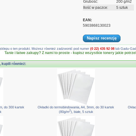
Grubość:
200 g/m2
Ilość w paczce:
5 sztuk
EAN:
5903868130023
Napisz recenzję
gę sklepu o ten produkt. Możesz również zadzwonić pod numer
(0 22) 435 92 08
lub Gadu-Gadu
Tanie i łatwe zakupy? Z nami to proste - kupisz wszystkie tonery jakie potrze
, kupili również:
m, do 300 kartek
Okładki do termobindowania, A4, 3mm, do 30 kartek
Okład
2
uk
(80g/m
), białe, 5 sztuk