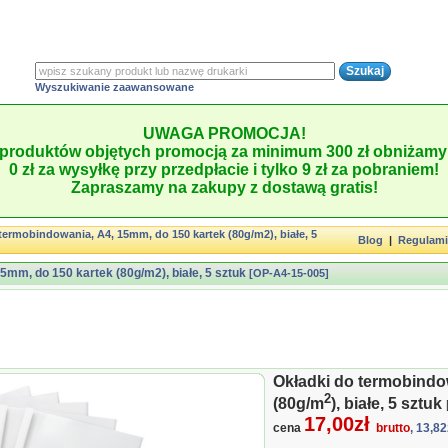
Wyszukiwanie zaawansowane
UWAGA PROMOCJA!
produktów objętych promocją za minimum 300 zł obniżamy 
0 zł za wysyłkę przy przedpłacie i tylko 9 zł za pobraniem!
Zapraszamy na zakupy z dostawą gratis!
termobindowania, A4, 15mm, do 150 kartek (80g/m2), białe, 5
Blog
|
Regulam
5mm, do 150 kartek (80g/m2), białe, 5 sztuk
[OP-A4-15-005]
Okładki do termobindo
2
(80g/m
), białe, 5 sztuk
17,00zł
cena
brutto
, 13,82