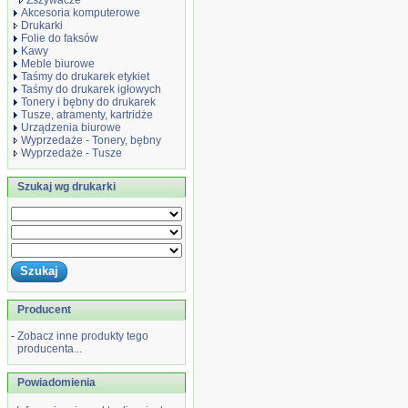
Zszywacze
Akcesoria komputerowe
Drukarki
Folie do faksów
Kawy
Meble biurowe
Taśmy do drukarek etykiet
Taśmy do drukarek igłowych
Tonery i bębny do drukarek
Tusze, atramenty, kartridże
Urządzenia biurowe
Wyprzedaże - Tonery, bębny
Wyprzedaże - Tusze
Szukaj wg drukarki
Producent
-
Zobacz inne produkty tego
producenta...
Powiadomienia