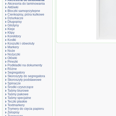
Akcesoria do bindowania
Akcesoria do laminowania
Aktówki
Bloczki samoprzylepne
Cienkopisy, pióra kulkowe
Dziurkacze
Długopisy
Gilotyny
Kleje
Klipy
Korektory
Kostki
Okładki do
Koszulki i obwoluty
termobindowa
Markery
25mm, do 250
Noże
(80g/m2), bia
Nożyczki
Ołówki
Pinezki
Podkładki na dokumenty
Różne
Segregatory
Skoroszyty do segregatora
Skoroszyty podstawowe
Spinacze
Środki czyszczące
Taśmy biurowe
Taśmy pakowe
Taśmy specjalne
Teczki płaskie
Textmarkery
Trymery do cięcia papieru
Żelopisy