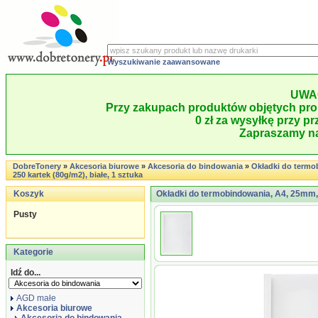
Wyszukiwanie zaawansowane
UWA
Przy zakupach produktów objętych pro
0 zł za wysyłkę przy pr
Zapraszamy na
DobreTonery
»
Akcesoria biurowe
»
Akcesoria do bindowania
»
Okładki do termo
250 kartek (80g/m2), białe, 1 sztuka
Koszyk
Okładki do termobindowania, A4, 25mm, d
Pusty
Kategorie
Idź do...
AGD małe
Akcesoria biurowe