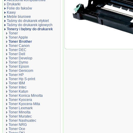
Akcesoria komputerowe
Drukarki
Folie do faksów
Kawy
Meble biurowe
Taśmy do drukarek etykiet
Taśmy do drukarek igłowych
Tonery i bębny do drukarek
Toner
Toner Apple
Toner Brother
Toner Canon
Moduł bęben zamiennik DT2200DB
Toner DEC
Toner Dell
Toner Develop
Toner Dymo
Toner Epson
Toner Genicom
Toner HP
Toner Hp S-print
Toner IBM
Toner Intec
Toner Katun
Toner Konica Minolta
Toner Kyocera
Toner Kyocera-Mita
Toner Lexmark
Toner Minolta
Toner Muratec
Toner Nashuatec
Toner NRG
Toner Oce