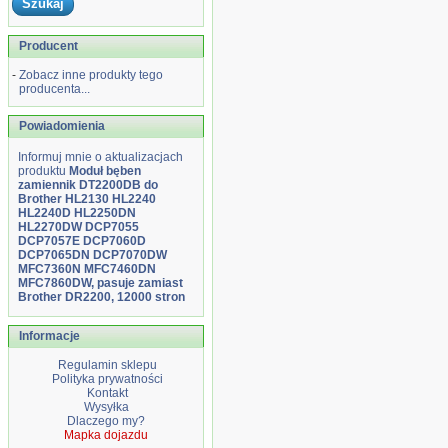
Producent
-
Zobacz inne produkty tego
producenta...
Powiadomienia
Informuj mnie o aktualizacjach
produktu
Moduł bęben
zamiennik DT2200DB do
Brother HL2130 HL2240
HL2240D HL2250DN
HL2270DW DCP7055
DCP7057E DCP7060D
DCP7065DN DCP7070DW
MFC7360N MFC7460DN
MFC7860DW, pasuje zamiast
Brother DR2200, 12000 stron
Informacje
Regulamin sklepu
Polityka prywatności
Kontakt
Wysyłka
Dlaczego my?
Mapka dojazdu