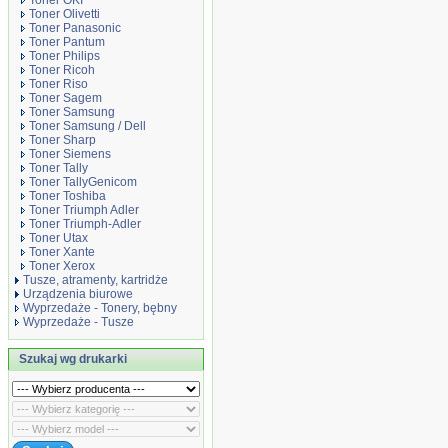
Toner OKI
Toner Olivetti
Toner Panasonic
Toner Pantum
Toner Philips
Toner Ricoh
Toner Riso
Toner Sagem
Toner Samsung
Toner Samsung / Dell
Toner Sharp
Toner Siemens
Toner Tally
Toner TallyGenicom
Toner Toshiba
Toner Triumph Adler
Toner Triumph-Adler
Toner Utax
Toner Xante
Toner Xerox
Tusze, atramenty, kartridże
Urządzenia biurowe
Wyprzedaże - Tonery, bębny
Wyprzedaże - Tusze
Szukaj wg drukarki