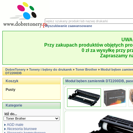
Wyszukiwanie zaawansowane
UWA
Przy zakupach produktów objętych pro
0 zł za wysyłkę przy pr
Zapraszamy na
DobreTonery
»
Tonery i bębny do drukarek
»
Toner Brother
»
Moduł bęben zamien
DT2200DB
Koszyk
Moduł bęben zamiennik DT2200DB, pasu
Pusty
Kategorie
Idź do...
AGD małe
Akcesoria biurowe