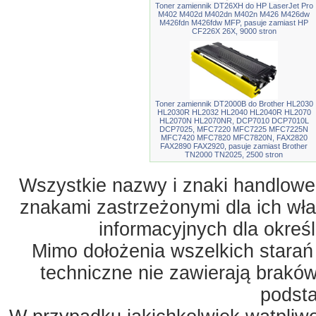
Toner zamiennik DT26XH do HP LaserJet Pro
M402 M402d M402dn M402n M426 M426dw
M426fdn M426fdw MFP, pasuje zamiast HP
CF226X 26X, 9000 stron
Toner zamiennik DT2000B do Brother HL2030
HL2030R HL2032 HL2040 HL2040R HL2070
HL2070N HL2070NR, DCP7010 DCP7010L
DCP7025, MFC7220 MFC7225 MFC7225N
MFC7420 MFC7820 MFC7820N, FAX2820
FAX2890 FAX2920, pasuje zamiast Brother
TN2000 TN2025, 2500 stron
Wszystkie nazwy i znaki handlowe 
znakami zastrzeżonymi dla ich właś
informacyjnych dla okreś
Mimo dołożenia wszelkich starań
techniczne nie zawierają braków
podst