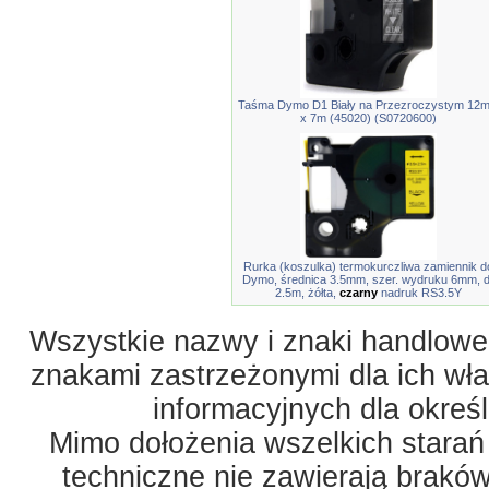
Taśma Dymo D1 Biały na Przezroczystym 12
x 7m (45020) (S0720600)
Rurka (koszulka) termokurczliwa zamiennik d
Dymo, średnica 3.5mm, szer. wydruku 6mm, d
2.5m, żółta,
czarny
nadruk RS3.5Y
Wszystkie nazwy i znaki handlowe 
znakami zastrzeżonymi dla ich właś
informacyjnych dla okreś
Mimo dołożenia wszelkich starań
techniczne nie zawierają braków