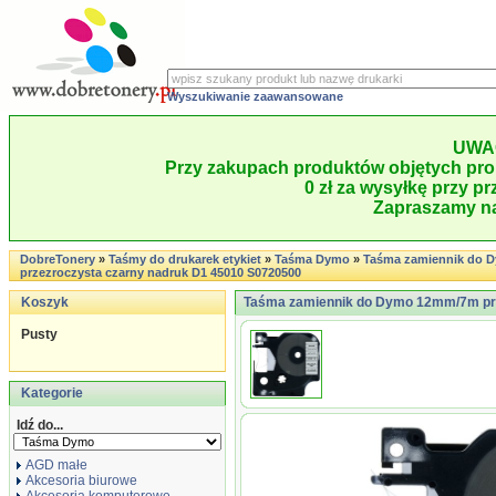
Wyszukiwanie zaawansowane
UWA
Przy zakupach produktów objętych pro
0 zł za wysyłkę przy pr
Zapraszamy na
DobreTonery
»
Taśmy do drukarek etykiet
»
Taśma Dymo
»
Taśma zamiennik do
przezroczysta czarny nadruk D1 45010 S0720500
Koszyk
Taśma zamiennik do Dymo 12mm/7m prz
Pusty
Kategorie
Idź do...
AGD małe
Akcesoria biurowe