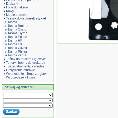
Akcesoria komputerowe
Drukarki
Folie do faksów
Kawy
Meble biurowe
Taśmy do drukarek etykiet
Taśma
Taśma Brother
Taśma Casio
Taśma Dymo
Taśma Epson
Taśma HP
Taśma zamiennik 
Taśma OKI
przezroczysta czar
Taśma Olivetti
S0720500
Taśma Philips
Taśma Zebra
Taśmy do drukarek igłowych
Tonery i bębny do drukarek
Tusze, atramenty, kartridże
Urządzenia biurowe
Wyprzedaże - Tonery, bębny
Wyprzedaże - Tusze
Szukaj wg drukarki