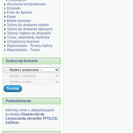
Zszywacze
Akcesoria komputerowe
Drukarki
Folie do faksów
Kawy
Meble biurowe
Taśmy do drukarek etykiet
Taśmy do drukarek igłowych
Tonery i bębny do drukarek
Tusze, atramenty, kartridże
Urządzenia biurowe
Wyprzedaże - Tonery, bębny
Wyprzedaże - Tusze
Szukaj wg drukarki
Powiadomienia
Informuj mnie o aktualizacjach
produktu
Chusteczki do
czyszczenia ekranów TFT/LCD,
2x20szt.