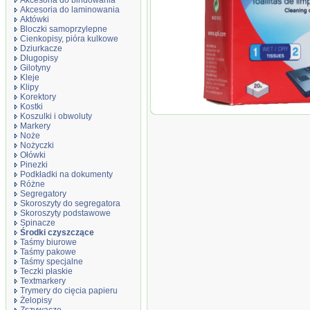
Akcesoria do bindowania
Akcesoria do laminowania
Aktówki
Bloczki samoprzylepne
Cienkopisy, pióra kulkowe
Dziurkacze
Długopisy
Gilotyny
Kleje
Klipy
Korektory
Kostki
Chusteczki do czyszczenia
Koszulki i obwoluty
Markery
Noże
Nożyczki
Ołówki
Pinezki
Podkładki na dokumenty
Różne
Segregatory
Skoroszyty do segregatora
Skoroszyty podstawowe
Spinacze
Środki czyszczące
Taśmy biurowe
Taśmy pakowe
Taśmy specjalne
Teczki płaskie
Textmarkery
Trymery do cięcia papieru
Żelopisy