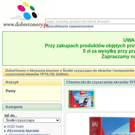
Wyszukiwanie zaawansowane
UWA
Przy zakupach produktów objętych pro
0 zł za wysyłkę przy pr
Zapraszamy na
DobreTonery
»
Akcesoria biurowe
»
Środki czyszczące do ekranów i komputerów
czyszczenia ekranów TFT/LCD, 2x20szt.
Koszyk
Chusteczki do czyszczenia ekranów TFT
Pusty
Kategorie
Idź do...
AGD małe
Akcesoria biurowe