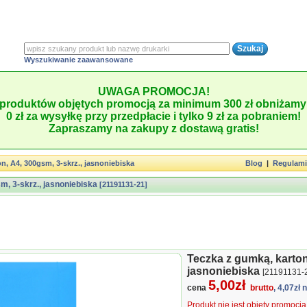
Wyszukiwanie zaawansowane
UWAGA PROMOCJA!
produktów objętych promocją za minimum 300 zł obniżamy 
0 zł za wysyłkę przy przedpłacie i tylko 9 zł za pobraniem!
Zapraszamy na zakupy z dostawą gratis!
n, A4, 300gsm, 3-skrz., jasnoniebiska
Blog
|
Regulam
m, 3-skrz., jasnoniebiska
[21191131-21]
Teczka z gumką, karton
jasnoniebiska
[21191131-
5,00zł
cena
brutto
, 4,07zł 
Produkt nie jest objęty promocj