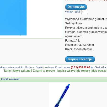
Wpisz ilość:
Wykonana z kartonu o gramatu
3-skrzydłowa.
Pokryta lakierem drukarskim o 
Okrągła, pionowa gumka w kolor
wysunięciem.
z gumką, karton, A4,
Format: A4.
 3-skrz.,
Rozmiar: 232x320mm.
ebiska
Kolor jasnoniebieski.
Napisz recenzję
gę sklepu o ten produkt. Możesz również zadzwonić pod numer
(0 22) 435 92 08
lub Gadu-Gadu
Tanie i łatwe zakupy? Z nami to proste - kupisz wszystkie tonery jakie potrze
, kupili również: