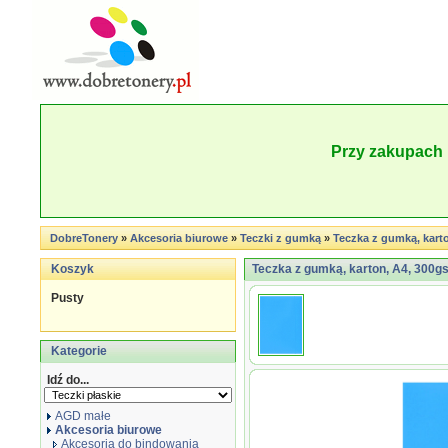
Przy zakupach 
DobreTonery
»
Akcesoria biurowe
»
Teczki z gumką
»
Teczka z gumką, karto
Koszyk
Teczka z gumką, karton, A4, 300gs
Pusty
Kategorie
Idź do...
AGD małe
Akcesoria biurowe
Akcesoria do bindowania