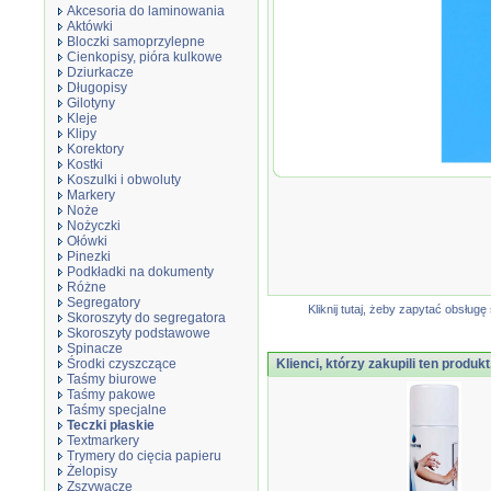
Akcesoria do laminowania
Aktówki
Bloczki samoprzylepne
Cienkopisy, pióra kulkowe
Dziurkacze
Długopisy
Gilotyny
Kleje
Klipy
Korektory
Kostki
Teczka 
Koszulki i obwoluty
300gsm,
Markery
jasnoni
Noże
Nożyczki
Ołówki
Pinezki
Podkładki na dokumenty
Różne
Segregatory
Kliknij tutaj, żeby zapytać obsłu
Skoroszyty do segregatora
Skoroszyty podstawowe
Spinacze
Środki czyszczące
Klienci, którzy zakupili ten produkt
Taśmy biurowe
Taśmy pakowe
Taśmy specjalne
Teczki płaskie
Textmarkery
Trymery do cięcia papieru
Żelopisy
Zszywacze