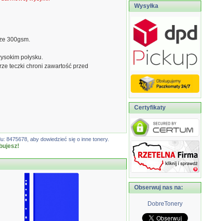
Wysyłka
rze 300gsm.
wysokim połysku.
ze teczki chroni zawartość przed
Certyfikaty
: 8475678, aby dowiedzieć się o inne tonery.
bujesz!
Obserwuj nas na:
DobreTonery