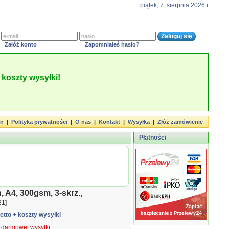
piątek, 7. sierpnia 2026 r.
Załóż konto
Zapomniałeś hasło?
koszty wysyłki!
in
|
Polityka prywatności
|
O nas
|
Kontakt
|
Wysyłka
|
Złóż zamówienie
Płatności
, A4, 300gsm, 3-skrz.,
21]
netto
+ koszty wysyłki
ą darmowej wysyłki.