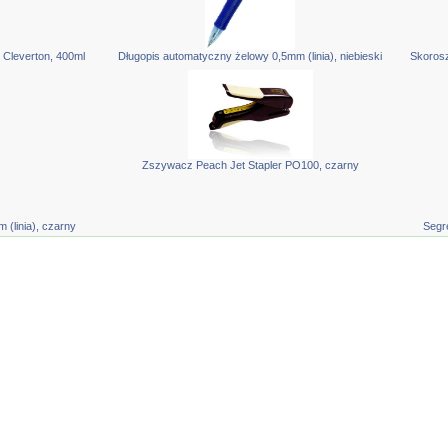
Cleverton, 400ml
Długopis automatyczny żelowy 0,5mm (linia), niebieski
Skorosz
Zszywacz Peach Jet Stapler PO100, czarny
(linia), czarny
Segr