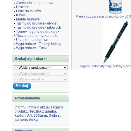
Akcesoria komputerowe
Drukarki
Folie do faksów
Kawy
Pianka czyszcząca do monitorów LCD 
Meble biurowe
Taśmy do drukarek etykiet
Taśmy do drukarek igłowych
Tonery i bębny do drukarek
Tusze, atramenty, kartridże
Urządzenia biurowe
Wyprzedaże - Tonery, bębny
Wyprzedaże - Tusze
Szukaj wg drukarki
Długopis automatyczny żelowy 0,5mm 
Powiadomienia
Informuj mnie o aktualizacjach
produktu
Teczka z gumką,
karton, A4, 300gsm, 3-skrz.,
jasnoniebiska