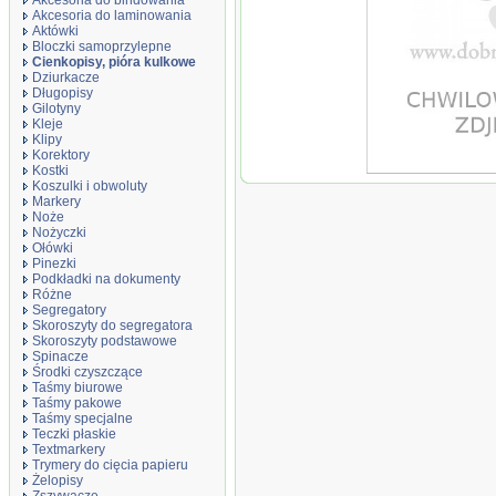
Akcesoria do bindowania
Akcesoria do laminowania
Aktówki
Bloczki samoprzylepne
Cienkopisy, pióra kulkowe
Dziurkacze
Długopisy
Gilotyny
Kleje
Klipy
Korektory
Kostki
Cienkopis D-Fine, 0,
Koszulki i obwoluty
kolorów
Markery
Noże
Nożyczki
Ołówki
Pinezki
Podkładki na dokumenty
Różne
Segregatory
Skoroszyty do segregatora
Skoroszyty podstawowe
Spinacze
Środki czyszczące
Taśmy biurowe
Taśmy pakowe
Taśmy specjalne
Teczki płaskie
Textmarkery
Trymery do cięcia papieru
Żelopisy