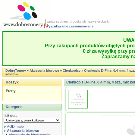
Wyszukiwanie zaawansowane
UWA
Przy zakupach produktów objętych pro
0 zł za wysyłkę przy pr
Zapraszamy na
DobreTonery
»
Akcesoria biurowe
»
Cienkopisy
»
Cienkopis D-Fine, 0,4 mm, 4 szt.
kolorów
Koszyk
Cienkopis D-Fine, 0,4 mm, 4 szt., mix ko
Pusty
Kategorie
Idź do...
AGD małe
Akcesoria biurowe