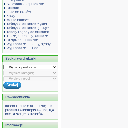
Zszywacze
Akcesoria komputerowe
Drukarki
Folie do faksów
Kawy
Meble biurowe
Taśmy do drukarek etykiet
Taśmy do drukarek igłowych
Tonery i bębny do drukarek
Tusze, atramenty, kartridże
Urządzenia biurowe
Wyprzedaże - Tonery, bębny
Wyprzedaże - Tusze
Szukaj wg drukarki
Powiadomienia
Informuj mnie o aktualizacjach
produktu
Cienkopis D-Fine, 0,4
mm, 4 szt., mix kolorów
Informacje