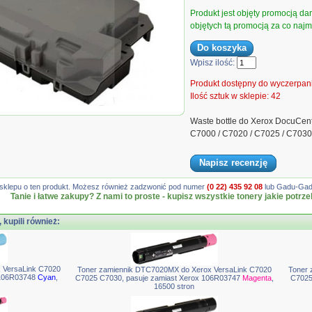
Produkt jest objęty promocją d
objętych tą promocją za co najmn
Wpisz ilość:
Produkt dostępny do wyczerpan
Ilość sztuk w sklepie: 42
 Xerox DocuCentre-V C2260 C2263
Waste bottle do Xerox DocuCen
020...
C7000 / C7020 / C7025 / C703
Napisz recenzję
gę sklepu o ten produkt. Możesz również zadzwonić pod numer
(0 22) 435 92 08
lub Gadu-Gadu
Tanie i łatwe zakupy? Z nami to proste - kupisz wszystkie tonery jakie potrze
, kupili również:
 VersaLink C7020
Toner zamiennik DTC7020MX do Xerox VersaLink C7020
Toner 
 106R03748
Cyan
,
C7025 C7030, pasuje zamiast Xerox 106R03747
Magenta
,
C7025
16500 stron