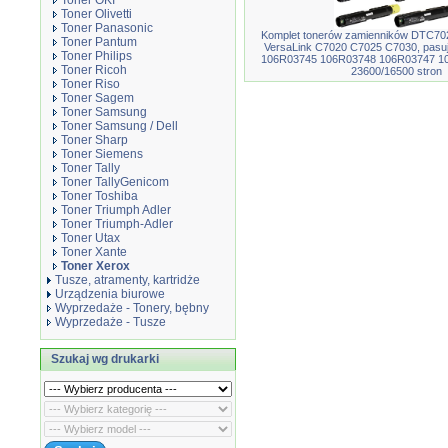
Toner OKI
Toner Olivetti
Toner Panasonic
Komplet tonerów zamienników DTC70
Toner Pantum
VersaLink C7020 C7025 C7030, pasuj
Toner Philips
106R03745 106R03748 106R03747 
Toner Ricoh
23600/16500 stron
Toner Riso
Toner Sagem
Toner Samsung
Toner Samsung / Dell
Toner Sharp
Toner Siemens
Toner Tally
Toner TallyGenicom
Toner Toshiba
Toner Triumph Adler
Toner Triumph-Adler
Toner Utax
Toner Xante
Toner Xerox
Tusze, atramenty, kartridże
Urządzenia biurowe
Wyprzedaże - Tonery, bębny
Wyprzedaże - Tusze
Szukaj wg drukarki