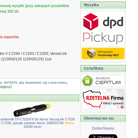
Wysyłka
armowej wysyłki (przy zakupach produktów
iej 300 zł).
ia zapasów.
tre-V C2260 / C2263 / C2265; VersaLink
0 (115R00128 115R00129) 1szt
Certyfikaty
: 8475678, aby dowiedzieć się o inne tonery.
bujesz!
Obserwuj nas na:
zamiennik DTC7020YX do Xerox VersaLink C7020
 C7030, pasuje zamiast Xerox 106R03746
Yellow
,
16500 stron
DobreTonery