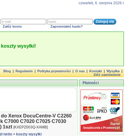
czwartek, 6. sierpnia 2026 r.
Załóż konto
Zapomniałeś hasło?
koszty wysyłki!
Blog
|
Regulamin
|
Polityka prywatności
|
O nas
|
Kontakt
|
Wysyłka
|
Złóż zamówienie
Płatności
k do Xerox DocuCentre-V C2260
nk C7000 C7020 C7025 C7030
 1szt
[KXEPZ003Q-XAMB]
zł netto
+ koszty wysyłki