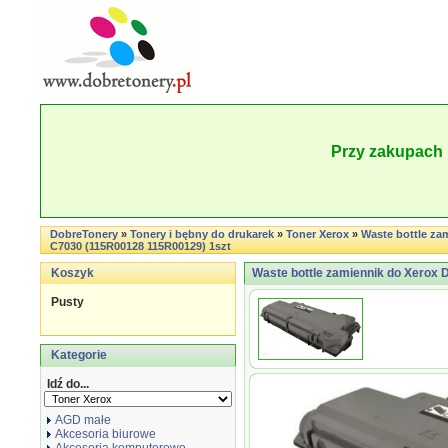
Przy zakupach 
DobreTonery
»
Tonery i bębny do drukarek
»
Toner Xerox
»
Waste bottle za
C7030 (115R00128 115R00129) 1szt
Koszyk
Waste bottle zamiennik do Xerox
Pusty
Kategorie
Idź do...
AGD małe
Akcesoria biurowe