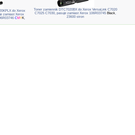
Toner zamiennik DTC7020BX do Xerox VersaLink C7020
20KPLX do Xerox
C7025 C7030, pasuje zamiast Xerox 106R03745
Black
,
e zamiast Xerox
23600 stron
106R03746
C
M
Y
K
,