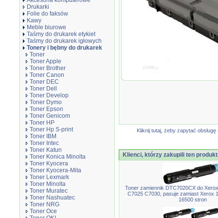
Akcesoria komputerowe
Drukarki
Folie do faksów
Kawy
Meble biurowe
Taśmy do drukarek etykiet
Taśmy do drukarek igłowych
Tonery i bębny do drukarek
Toner
Toner Apple
Toner Brother
Toner Canon
Waste bottle zamiennik do
Toner DEC
C2265; VersaLink C7000 C7
Toner Dell
Toner Develop
Toner Dymo
Toner Epson
Toner Genicom
Toner HP
Toner Hp S-print
Kliknij tutaj, żeby zapytać obsłu
Toner IBM
Toner Intec
Toner Katun
Klienci, którzy zakupili ten produkt
Toner Konica Minolta
Toner Kyocera
Toner Kyocera-Mita
Toner Lexmark
Toner Minolta
Toner zamiennik DTC7020CX do Xerox
Toner Muratec
C7025 C7030, pasuje zamiast Xerox
Toner Nashuatec
16500 stron
Toner NRG
Toner Oce