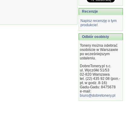
Recenzje
Napisz recenzję o tym
produkcie!
Odbiór osobisty
Tonery można odebrać
osobiście w Warszawie
po wcześniejszym
ustaleniu.
DobreTonery.pl s.c.
ul. Wyczółki 51/53
02-820
Warszawa
tel. (22) 435 92 08 (pon.-
pt. w godz. 8-16)
Gadu-Gadu: 8475678
e-mail:
biuro@dobretonery.pl