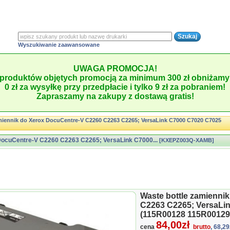
Wyszukiwanie zaawansowane
UWAGA PROMOCJA!
produktów objętych promocją za minimum 300 zł obniżamy 
0 zł za wysyłkę przy przedpłacie i tylko 9 zł za pobraniem!
Zapraszamy na zakupy z dostawą gratis!
miennik do Xerox DocuCentre-V C2260 C2263 C2265; VersaLink C7000 C7020 C7025
 DocuCentre-V C2260 C2263 C2265; VersaLink C7000...
[KXEPZ003Q-XAMB]
Waste bottle zamienni
C2263 C2265; VersaLi
(115R00128 115R00129)
84,00zł
cena
brutto
, 68,29