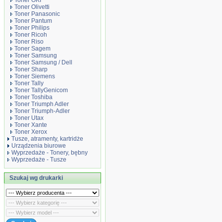
Toner OKI
Toner Olivetti
Toner Panasonic
Toner Pantum
Toner Philips
Toner Ricoh
Toner Riso
Toner Sagem
Toner Samsung
Toner Samsung / Dell
Toner Sharp
Toner Siemens
Toner Tally
Toner TallyGenicom
Toner Toshiba
Toner Triumph Adler
Toner Triumph-Adler
Toner Utax
Toner Xante
Toner Xerox
Tusze, atramenty, kartridże
Urządzenia biurowe
Wyprzedaże - Tonery, bębny
Wyprzedaże - Tusze
Szukaj wg drukarki