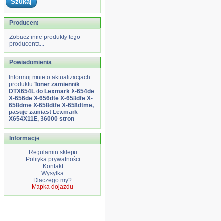
Producent
-
Zobacz inne produkty tego
producenta...
Powiadomienia
Informuj mnie o aktualizacjach
produktu
Toner zamiennik
DTX654L do Lexmark X-654de
X-656de X-656dte X-658dfe X-
658dme X-658dtfe X-658dtme,
pasuje zamiast Lexmark
X654X11E, 36000 stron
Informacje
Regulamin sklepu
Polityka prywatności
Kontakt
Wysyłka
Dlaczego my?
Mapka dojazdu