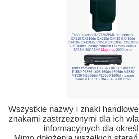
Toner zamiennik DT802SML do Lexmark
CX310 CX310dn CX310n CX410 CX410de
CX410e CX410dte CX510 CX510de CX510dhe
CX510dthe, pasuje zamiast Lexmark 800S3
802SM 80C2SM0
Magenta
, 2000 stron
Toner zamiennik DT78AH do HP LaserJet
P1560 P1566 1606 1606n 1606dn M1530
M1536 M1536dnf P1606 P1606dn, pasuje
zamiast HP CE278A 78A, 2000 stron
Wszystkie nazwy i znaki handlowe 
znakami zastrzeżonymi dla ich właś
informacyjnych dla okreś
Mimo dołożenia wszelkich starań