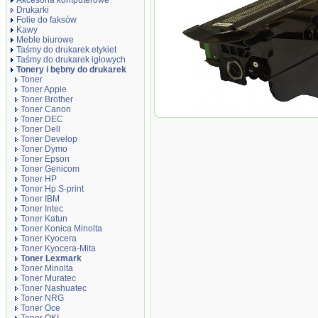
Akcesoria komputerowe
Drukarki
Folie do faksów
Kawy
Meble biurowe
Taśmy do drukarek etykiet
Taśmy do drukarek igłowych
Tonery i bębny do drukarek
Toner
Toner Apple
Toner Brother
Toner Canon
Toner zamiennik DTX654L
Toner DEC
Toner Dell
Toner Develop
Toner Dymo
Toner Epson
Toner Genicom
Toner HP
Toner Hp S-print
Toner IBM
Toner Intec
Toner Katun
Toner Konica Minolta
Toner Kyocera
Toner Kyocera-Mita
Toner Lexmark
Toner Minolta
Toner Muratec
Toner Nashuatec
Toner NRG
Toner Oce