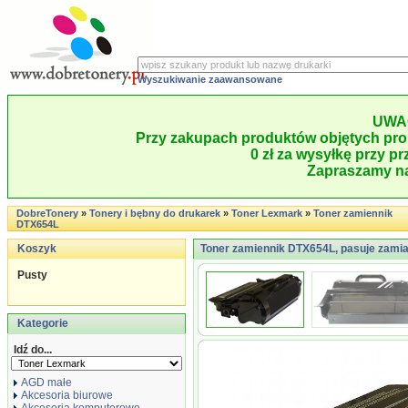
Wyszukiwanie zaawansowane
UWA
Przy zakupach produktów objętych pro
0 zł za wysyłkę przy pr
Zapraszamy na
DobreTonery
»
Tonery i bębny do drukarek
»
Toner Lexmark
»
Toner zamiennik
DTX654L
Koszyk
Toner zamiennik DTX654L, pasuje zami
Pusty
Kategorie
Idź do...
AGD małe
Akcesoria biurowe