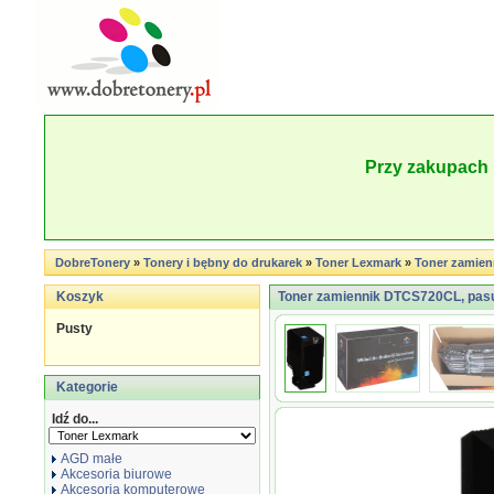
Przy zakupach 
DobreTonery
»
Tonery i bębny do drukarek
»
Toner Lexmark
»
Toner zamie
Koszyk
Toner zamiennik DTCS720CL, pas
Pusty
Kategorie
Idź do...
AGD małe
Akcesoria biurowe
Akcesoria komputerowe