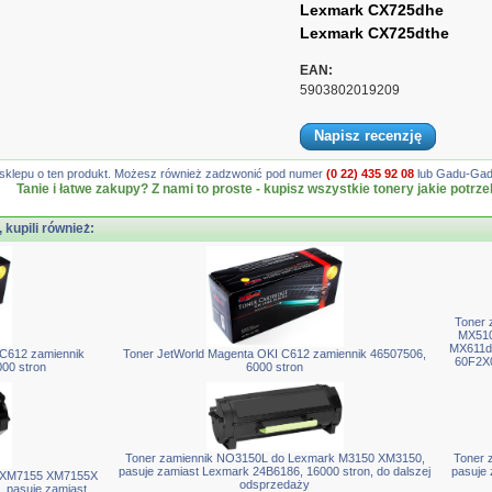
Lexmark CX725dhe
Lexmark CX725dthe
EAN:
5903802019209
Napisz recenzję
gę sklepu o ten produkt. Możesz również zadzwonić pod numer
(0 22) 435 92 08
lub Gadu-Gadu
Tanie i łatwe zakupy? Z nami to proste - kupisz wszystkie tonery jakie potrze
, kupili również:
Toner
MX510
MX611d
C612 zamiennik
Toner JetWorld Magenta OKI C612 zamiennik 46507506,
60F2X0
00 stron
6000 stron
Toner zamiennik NO3150L do Lexmark M3150 XM3150,
Toner 
pasuje zamiast Lexmark 24B6186, 16000 stron, do dalszej
pasuje 
k XM7155 XM7155X
odsprzedaży
pasuje zamiast