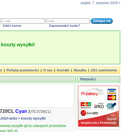
piątek, 7. sierpnia 2026 r.
Załóż konto
Zapomniałeś hasło?
koszty wysyłki!
in
|
Polityka prywatności
|
O nas
|
Kontakt
|
Wysyłka
|
Złóż zamówienie
Płatności
S720CL
Cyan
[DTCS720CL]
5,04zł netto
+ koszty wysyłki
armowej wysyłki (przy zakupach produktów
iej 300 zł).