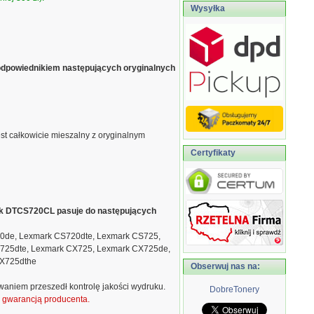
Wysyłka
odpowiednikiem następujących oryginalnych
est całkowicie mieszalny z oryginalnym
Certyfikaty
nik DTCS720CL pasuje do następujących
0de, Lexmark CS720dte, Lexmark CS725,
725dte, Lexmark CX725, Lexmark CX725de,
CX725dthe
Obserwuj nas na:
waniem przeszedł kontrolę jakości wydruku.
DobreTonery
ą gwarancją producenta.