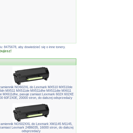
: 8475678, aby dowiedzieć się o inne tonery.
bujesz!
 zamiennik NO602XL do Lexmark MX510 MX510de
dn MX511 MX511de MX511dhe MX511dte MX611
e MX611dhe, pasuje zamiast Lexmark 602X 602XE
0 60F2X0E, 20000 stron, do dalszej odsprzedaży
zamiennik NO502XXL do Lexmark XM1145 M1145,
zamiast Lexmark 24B6035, 16000 stron, do dalszej
odsprzedaży