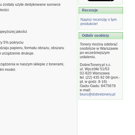
u zostały użyte dedykowane surowce
kości.
Recenzje
Napisz recenzję o tym
produkcie!
jwyższej jakości
Odbiór osobisty
zy 5% pokryciu
Tonery można odebrać
dzaju papieru, formatu obrazu, obszaru
osobiście w Warszawie
po wcześniejszym
m urządzenie drukuje.
ustaleniu.
ządzenia w naszym sklepie z tonerami,
DobreTonery.pl s.c.
ul. Wyczółki 51/53
dni model.
02-820
Warszawa
tel. (22) 435 92 08 (pon.-
pt. w godz. 8-16)
Gadu-Gadu: 8475678
e-mail:
biuro@dobretonery.pl