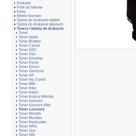
Drukarki
Folie do faksów
Kawy
Meble biurowe
Taśmy do drukarek etykiet
Taśmy do drukarek igłowych
Tonery i bębny do drukarek
Toner
Toner Apple
Toner Brother
Toner Canon
Toner
Toner DEC
DTCS
Toner Dell
Toner Develop
Toner Dymo
Toner Epson
Toner Genicom
Toner HP
Toner Hp S-print
Toner IBM
Toner Intec
Toner Katun
Toner Konica Minolta
Toner Kyocera
Toner Kyocera-Mita
Toner Lexmark
Toner Minolta
Toner Muratec
Toner Nashuatec
Toner NRG
Toner Oce
Toner OKI