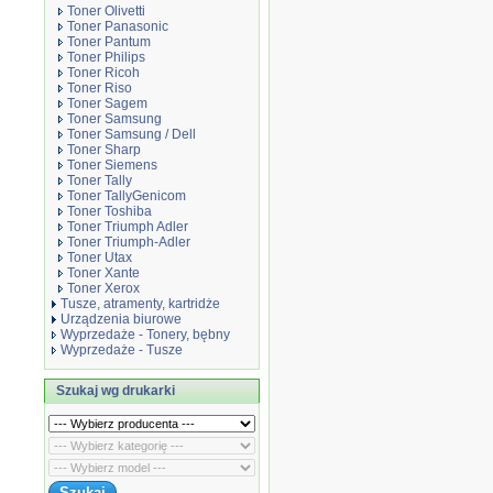
Toner Olivetti
Toner Panasonic
Toner Pantum
Toner Philips
Toner Ricoh
Toner Riso
Toner Sagem
Toner Samsung
Toner Samsung / Dell
Toner Sharp
Toner Siemens
Toner Tally
Toner TallyGenicom
Toner Toshiba
Toner Triumph Adler
Toner Triumph-Adler
Toner Utax
Toner Xante
Toner Xerox
Tusze, atramenty, kartridże
Urządzenia biurowe
Wyprzedaże - Tonery, bębny
Wyprzedaże - Tusze
Szukaj wg drukarki