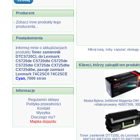
Producent
-
Zobacz inne produkty tego
producenta...
Powiadomienia
Informuj mnie o aktualizacjach
Kliknij tutaj, żeby zapytać obsłu
produktu
Toner zamiennik
DTCS720CL do Lexmark
CS720de CS720dte CS725de
Klienci, którzy zakupili ten produkt
CS725dte CX725de CX725dhe
CX725dthe, pasuje zamiast
Lexmark 74C2SC0 74C2SCE
Cyan
, 7000 stron
Informacje
Regulamin sklepu
Moduł Bębna JetWorld Magenta OKI 
Polityka prywatności
refabrykowany 46507306, 300
Kontakt
Wysyłka
Dlaczego my?
Mapka dojazdu
Toner zamiennik DT7155L do Lexmar
XM7163 XM7163X XM7170 XM7170X, 