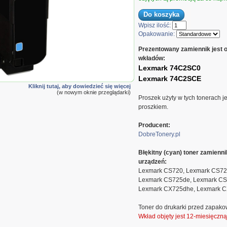
Wpisz ilość:
Opakowanie:
Prezentowany zamiennik jest 
wkładów:
Lexmark 74C2SC0
Lexmark 74C2SCE
 zamiennik
Kliknij tutaj, aby dowiedzieć się więcej
720CL Cyan
(w nowym oknie przeglądarki)
Proszek użyty w tych tonerach j
proszkiem.
Producent:
DobreTonery.pl
Błękitny (cyan) toner zamien
urządzeń:
Lexmark CS720, Lexmark CS72
Lexmark CS725de, Lexmark CS
Lexmark CX725dhe, Lexmark 
Toner do drukarki przed zapako
Wkład objęty jest 12-miesięczn