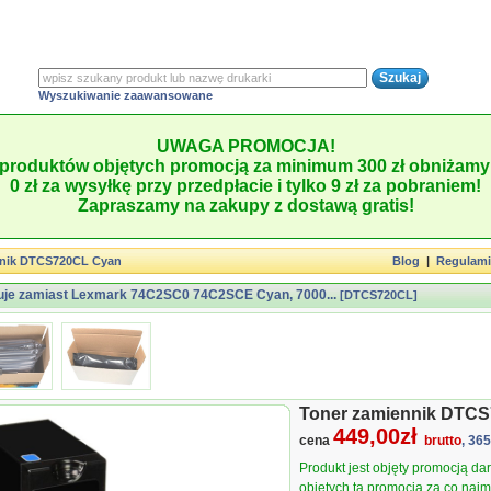
Wyszukiwanie zaawansowane
UWAGA PROMOCJA!
produktów objętych promocją za minimum 300 zł obniżamy 
0 zł za wysyłkę przy przedpłacie i tylko 9 zł za pobraniem!
Zapraszamy na zakupy z dostawą gratis!
nnik DTCS720CL Cyan
Blog
|
Regulam
uje zamiast Lexmark 74C2SC0 74C2SCE Cyan, 7000...
[DTCS720CL]
Toner zamiennik DTC
449,00zł
cena
brutto
, 36
Produkt jest objęty promocją d
objętych tą promocją za co najmn