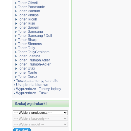
Toner Olivetti
Toner Panasonic
Toner Pantum
Toner Philips
Toner Ricoh
Toner Riso
Toner Sagem
Toner Samsung
Toner Samsung / Dell
Toner Sharp
Toner Siemens
Toner Tally
Toner TallyGenicom
Toner Toshiba
Toner Triumph Adler
Toner Triumph-Adler
Toner Utax
Toner Xante
Toner Xerox
Tusze, atramenty, kartridże
Urządzenia biurowe
Wyprzedaże - Tonery, bębny
Wyprzedaże - Tusze
Szukaj wg drukarki