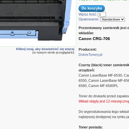
Wpisz ilość:
Opakowanie:
Prezentowany zamiennik jest 
wkładów:
Canon CRG-706
Kliknij tutaj, aby dowiedzieć się więcej
Producent:
(w nowym oknie przeglądarki)
DobreTonery.pl
Czarny (black) toner zamienn
urządzeń:
Canon LaserBase MF-6530, Ca
6550, Canon LaserBase MF-65
6580, Canon MF-6580PL
Toner do drukarki przed zapako
Wkład objęty jest 12-miesięczn
Do wyprodukowania tego wkład
najlepszej dostępnej na rynku ja
Toner posiada: