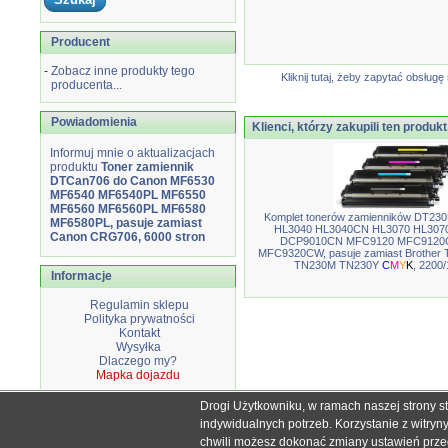
Producent
-
Zobacz inne produkty tego
Kliknij tutaj, żeby zapytać obsłu
producenta...
Powiadomienia
Klienci, którzy zakupili ten produkt
Informuj mnie o aktualizacjach
produktu
Toner zamiennik
DTCan706 do Canon MF6530
MF6540 MF6540PL MF6550
MF6560 MF6560PL MF6580
Komplet tonerów zamienników DT230
MF6580PL, pasuje zamiast
HL3040 HL3040CN HL3070 HL30
Canon CRG706, 6000 stron
DCP9010CN MFC9120 MFC9120
MFC9320CW, pasuje zamiast Brother
TN230M TN230Y
C
M
Y
K
, 2200/
Informacje
Regulamin sklepu
Polityka prywatności
Kontakt
Wysyłka
Dlaczego my?
Mapka dojazdu
Drogi Użytkowniku, w ramach naszej strony s
Wszystkie nazwy i znaki handlowe użyte na stronie sklepu d
indywidualnych potrzeb. Korzystanie z witry
Mimo dołożenia wszelkich starań nie
chwili możesz dokonać zmiany ustawień przegl
W przyp