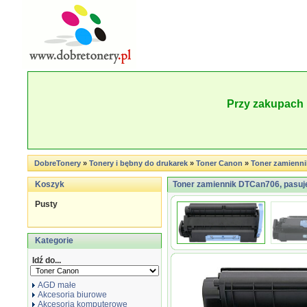
Przy zakupach 
DobreTonery
»
Tonery i bębny do drukarek
»
Toner Canon
»
Toner zamienn
Koszyk
Toner zamiennik DTCan706, pasuj
Pusty
Kategorie
Idź do...
AGD małe
Akcesoria biurowe
Akcesoria komputerowe