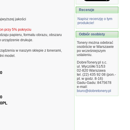
Recenzje
Napisz recenzję o tym
jwyższej jakości
produkcie!
on przy 5% pokryciu
Odbiór osobisty
dzaju papieru, formatu obrazu, obszaru
m urządzenie drukuje.
Tonery można odebrać
osobiście w Warszawie
ządzenia w naszym sklepie z tonerami,
po wcześniejszym
ustaleniu.
dni model.
DobreTonery.pl s.c.
ul. Wyczółki 51/53
02-820
Warszawa
30
tel. (22) 435 92 08 (pon.-
pt. w godz. 8-16)
Gadu-Gadu: 8475678
e-mail:
biuro@dobretonery.pl
60
60PL