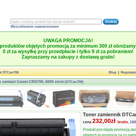
Wyszukiwanie zaawansowane
UWAGA PROMOCJA!
produktów objętych promocją za minimum 300 zł obniżamy 
0 zł za wysyłkę przy przedpłacie i tylko 9 zł za pobraniem!
Zapraszamy na zakupy z dostawą gratis!
ik DTCan706
Blog
|
Regulam
e zamiast Canon CRG706, 6000 stron
[DTCan706]
Toner zamiennik DTCa
232,00zł
cena
brutto
, 18
Produkt jest objęty promocją d
objętych tą promocją za co najmn