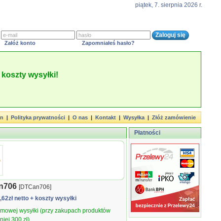
piątek, 7. sierpnia 2026 r.
Załóż konto
Zapomniałeś hasło?
koszty wysyłki!
in
|
Polityka prywatności
|
O nas
|
Kontakt
|
Wysyłka
|
Złóż zamówienie
Płatności
n706
[DTCan706]
8,62zł netto
+ koszty wysyłki
armowej wysyłki (przy zakupach produktów
iej 300 zł).