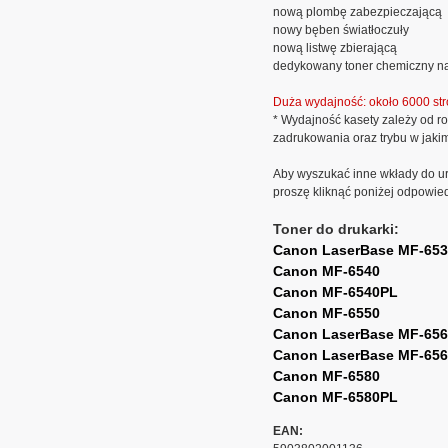
nową plombę zabezpieczającą
nowy bęben światłoczuły
nową listwę zbierającą
dedykowany toner chemiczny na
Duża wydajność: około 6000 str
* Wydajność kasety zależy od ro
zadrukowania oraz trybu w jaki
Aby wyszukać inne wkłady do ur
proszę kliknąć poniżej odpowie
Toner do drukarki:
Canon LaserBase MF-65
Canon MF-6540
Canon MF-6540PL
Canon MF-6550
Canon LaserBase MF-65
Canon LaserBase MF-65
Canon MF-6580
Canon MF-6580PL
EAN: