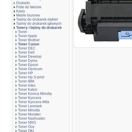
Drukarki
Folie do faksów
Kawy
Meble biurowe
Taśmy do drukarek etykiet
Taśmy do drukarek igłowych
Tonery i bębny do drukarek
Toner
Toner Apple
Toner Brother
Toner Canon
Toner zamiennik DTCan706
Toner DEC
Toner Dell
Toner Develop
Toner Dymo
Toner Epson
Toner Genicom
Toner HP
Toner Hp S-print
Toner IBM
Toner Intec
Toner Katun
Toner Konica Minolta
Toner Kyocera
Toner Kyocera-Mita
Toner Lexmark
Toner Minolta
Toner Muratec
Toner Nashuatec
Toner NRG
Toner Oce
Toner OKI