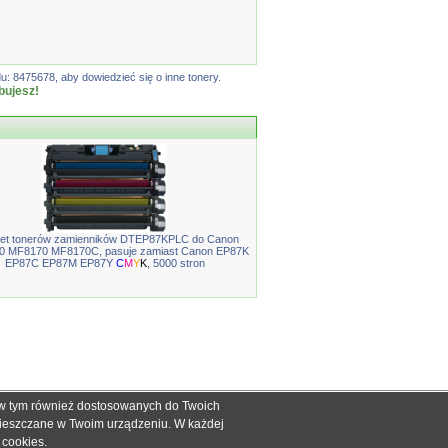
: 8475678, aby dowiedzieć się o inne tonery.
bujesz!
et tonerów zamienników DTEP87KPLC do Canon
0 MF8170 MF8170C, pasuje zamiast Canon EP87K
EP87C EP87M EP87Y
C
M
Y
K
, 5000 stron
, w tym również dostosowanych do Twoich
ch informacyjnych dla określenia kompatybilności produktów.
mieszczane w Twoim urządzeniu. W każdej
dnak nie mogą być podstawą roszczeń.
e cookies
.
zakupie.