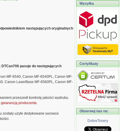
Wysyłka
odpowiednikiem następujących oryginalnych
Certyfikaty
ik DTCan706 pasuje do następujących
non MF-6540, Canon MF-6540PL, Canon MF-
60, Canon LaserBase MF-6560PL, Canon MF-
waniem przeszedł kontrolę jakości wydruku.
ą gwarancją producenta.
Obserwuj nas na:
u zostały użyte dedykowane surowce
kości.
DobreTonery