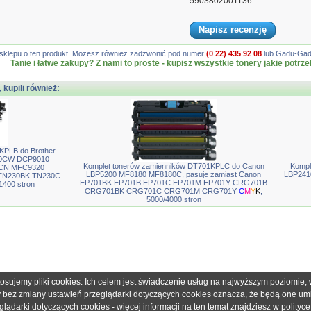
5903802001136
Napisz recenzję
gę sklepu o ten produkt. Możesz również zadzwonić pod numer
(0 22) 435 92 08
lub Gadu-Gadu
Tanie i łatwe zakupy? Z nami to proste - kupisz wszystkie tonery jakie potrze
, kupili również:
KPLB do Brother
70CW DCP9010
Komplet tonerów zamienników DT701KPLC do Canon
Kompl
CN MFC9320
LBP5200 MF8180 MF8180C, pasuje zamiast Canon
LBP241
 TN230BK TN230C
EP701BK EP701B EP701C EP701M EP701Y CRG701B
1400 stron
CRG701BK CRG701C CRG701M CRG701Y
C
M
Y
K
,
5000/4000 stron
tosujemy pliki cookies. Ich celem jest świadczenie usług na najwyższym poziomie
obretonery.pl są znakami zastrzeżonymi dla ich właścicieli i zostały użyte wyłącznie w cela
ny bez zmiany ustawień przeglądarki dotyczących cookies oznacza, że będą one u
 gwarantujemy, że publikowane dane techniczne nie zawierają braków lub błędów, które je
ądarki dotyczących cookies - więcej informacji na ten temat znajdziesz w
polityc
adku jakichkolwiek wątpliwości prosimy o kontakt z handlowcem przed podjęciem decyzji o 