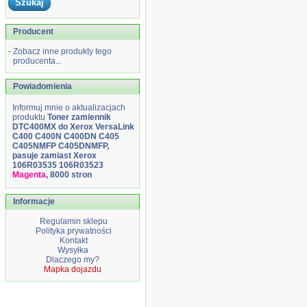
Producent
-
Zobacz inne produkty tego
producenta...
Powiadomienia
Informuj mnie o aktualizacjach
produktu
Toner zamiennik
DTC400MX do Xerox VersaLink
C400 C400N C400DN C405
C405NMFP C405DNMFP,
pasuje zamiast Xerox
106R03535 106R03523
Magenta
, 8000 stron
Informacje
Regulamin sklepu
Polityka prywatności
Kontakt
Wysyłka
Dlaczego my?
Mapka dojazdu