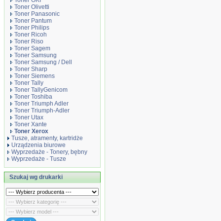
Toner OKI
Toner Olivetti
Toner Panasonic
Toner Pantum
Toner Philips
Toner Ricoh
Toner Riso
Toner Sagem
Toner Samsung
Toner Samsung / Dell
Toner Sharp
Toner Siemens
Toner Tally
Toner TallyGenicom
Toner Toshiba
Toner Triumph Adler
Toner Triumph-Adler
Toner Utax
Toner Xante
Toner Xerox
Tusze, atramenty, kartridże
Urządzenia biurowe
Wyprzedaże - Tonery, bębny
Wyprzedaże - Tusze
Szukaj wg drukarki