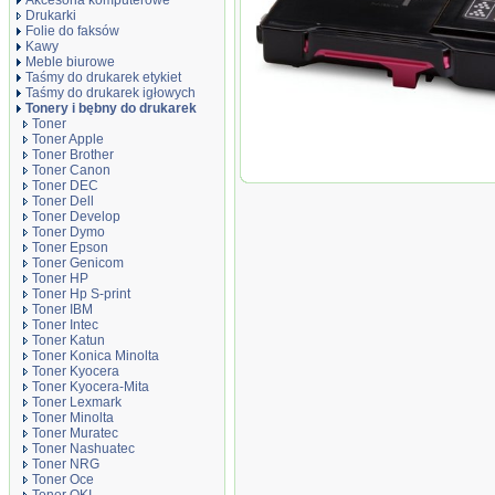
Akcesoria komputerowe
Drukarki
Folie do faksów
Kawy
Meble biurowe
Taśmy do drukarek etykiet
Taśmy do drukarek igłowych
Tonery i bębny do drukarek
Toner
Toner Apple
Toner zamiennik DTC400MX Magenta
Toner Brother
Toner Canon
Toner DEC
Toner Dell
Toner Develop
Toner Dymo
Toner Epson
Toner Genicom
Toner HP
Toner Hp S-print
Toner IBM
Toner Intec
Toner Katun
Toner Konica Minolta
Toner Kyocera
Toner Kyocera-Mita
Toner Lexmark
Toner Minolta
Toner Muratec
Toner Nashuatec
Toner NRG
Toner Oce