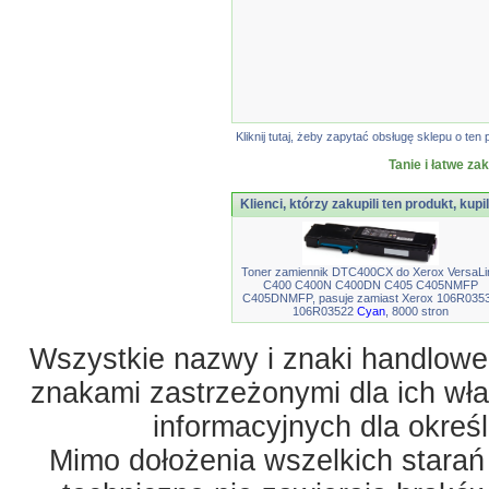
Kliknij tutaj, żeby zapytać obsługę sklepu o t
Tanie i łatwe za
Klienci, którzy zakupili ten produkt, kupi
Toner zamiennik DTC400CX do Xerox VersaLi
C400 C400N C400DN C405 C405NMFP
C405DNMFP, pasuje zamiast Xerox 106R035
106R03522
Cyan
, 8000 stron
Wszystkie nazwy i znaki handlowe 
znakami zastrzeżonymi dla ich właś
informacyjnych dla okreś
Mimo dołożenia wszelkich starań