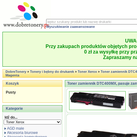
Wyszukiwanie zaawansowane
UWA
Przy zakupach produktów objętych pro
0 zł za wysyłkę przy pr
Zapraszamy na
DobreTonery
»
Tonery i bębny do drukarek
»
Toner Xerox
»
Toner zamiennik DTC
Magenta
Koszyk
Toner zamiennik DTC400MX, pasuje zam
Pusty
Kategorie
Idź do...
AGD małe
Akcesoria biurowe