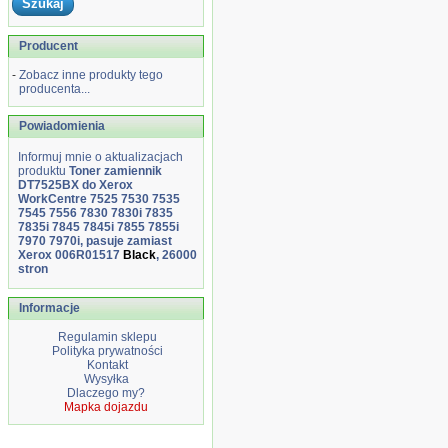
Producent
-
Zobacz inne produkty tego
producenta...
Powiadomienia
Informuj mnie o aktualizacjach
produktu
Toner zamiennik
DT7525BX do Xerox
WorkCentre 7525 7530 7535
7545 7556 7830 7830i 7835
7835i 7845 7845i 7855 7855i
7970 7970i, pasuje zamiast
Xerox 006R01517
Black
, 26000
stron
Informacje
Regulamin sklepu
Polityka prywatności
Kontakt
Wysyłka
Dlaczego my?
Mapka dojazdu