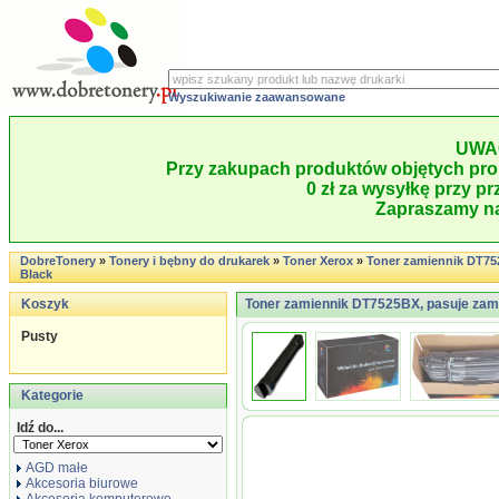
Wyszukiwanie zaawansowane
UWA
Przy zakupach produktów objętych pro
0 zł za wysyłkę przy pr
Zapraszamy na
DobreTonery
»
Tonery i bębny do drukarek
»
Toner Xerox
»
Toner zamiennik DT7
Black
Koszyk
Toner zamiennik DT7525BX, pasuje zam
Pusty
Kategorie
Idź do...
AGD małe
Akcesoria biurowe