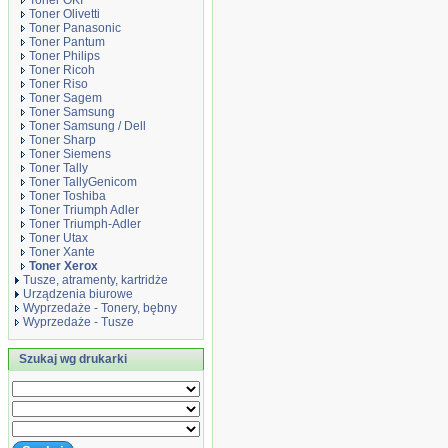
Toner OKI
Toner Olivetti
Toner Panasonic
Toner Pantum
Toner Philips
Toner Ricoh
Toner Riso
Toner Sagem
Toner Samsung
Toner Samsung / Dell
Toner Sharp
Toner Siemens
Toner Tally
Toner TallyGenicom
Toner Toshiba
Toner Triumph Adler
Toner Triumph-Adler
Toner Utax
Toner Xante
Toner Xerox
Tusze, atramenty, kartridże
Urządzenia biurowe
Wyprzedaże - Tonery, bębny
Wyprzedaże - Tusze
Szukaj wg drukarki