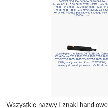
Komplet modułów bębnów zamienników
DT7525KPLDX do Xerox WorkCentre 7525 75
7535 7545 7556 7830 7830i 7835 7835i 7845
7845i 7855 7855i 7970 7970i, pasuje zamiast
Xerox 013R00662, pasujący do każdego kolor
125000 stron
Moduł bęben zamiennik DT7525DX do Xerox
WorkCentre 7525 7530 7535 7545 7556 783
7830i 7835 7835i 7845 7845i 7855 7855i 797
7970i, pasuje zamiast Xerox 013R00662,
pasujący do każdego koloru, 125000 stron
Wszystkie nazwy i znaki handlowe 