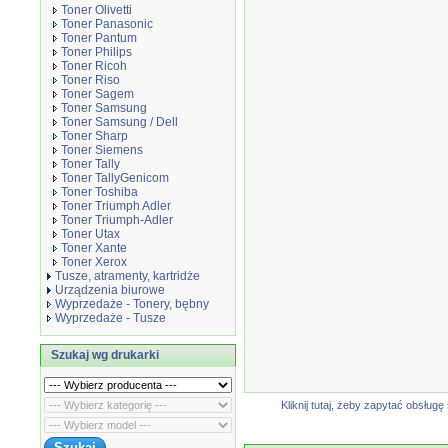
Toner Olivetti
Toner Panasonic
Toner Pantum
Toner Philips
Toner Ricoh
Toner Riso
Toner Sagem
Toner Samsung
Toner Samsung / Dell
Toner Sharp
Toner Siemens
Toner Tally
Toner TallyGenicom
Toner Toshiba
Toner Triumph Adler
Toner Triumph-Adler
Toner Utax
Toner Xante
Toner Xerox
Tusze, atramenty, kartridże
Urządzenia biurowe
Wyprzedaże - Tonery, bębny
Wyprzedaże - Tusze
Szukaj wg drukarki
Kliknij tutaj, żeby zapytać obsłu