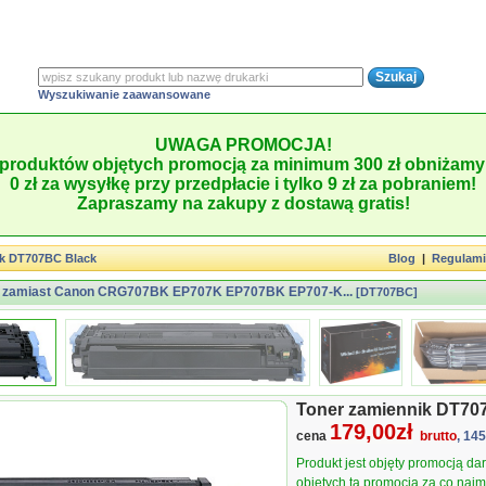
Wyszukiwanie zaawansowane
UWAGA PROMOCJA!
produktów objętych promocją za minimum 300 zł obniżamy 
0 zł za wysyłkę przy przedpłacie i tylko 9 zł za pobraniem!
Zapraszamy na zakupy z dostawą gratis!
ik DT707BC Black
Blog
|
Regulam
e zamiast Canon CRG707BK EP707K EP707BK EP707-K...
[DT707BC]
Toner zamiennik DT7
179,00zł
cena
brutto
, 14
Produkt jest objęty promocją d
objętych tą promocją za co najmn