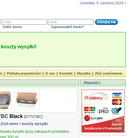
czwartek, 6. sierpnia 2026 r.
Załóż konto
Zapomniałeś hasło?
koszty wysyłki!
in
|
Polityka prywatności
|
O nas
|
Kontakt
|
Wysyłka
|
Złóż zamówienie
Płatności
07BC
Black
[DT707BC]
5,53zł netto
+ koszty wysyłki
armowej wysyłki (przy zakupach produktów
iej 300 zł).