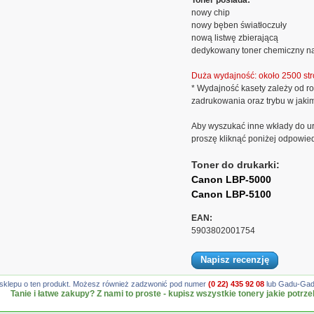
Toner posiada:
nowy chip
nowy bęben światłoczuły
nową listwę zbierającą
dedykowany toner chemiczny na
Duża wydajność: około 2500 str
* Wydajność kasety zależy od ro
zadrukowania oraz trybu w jaki
Aby wyszukać inne wkłady do ur
proszę kliknąć poniżej odpowie
Toner do drukarki:
Canon LBP-5000
Canon LBP-5100
EAN:
5903802001754
Napisz recenzję
gę sklepu o ten produkt. Możesz również zadzwonić pod numer
(0 22) 435 92 08
lub Gadu-Gadu
Tanie i łatwe zakupy? Z nami to proste - kupisz wszystkie tonery jakie potrze