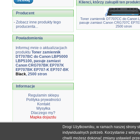
Klienci, którzy zakupili ten produkt
Producent
Toner zamiennik DT707CC do Canon 
-
Zobacz inne produkty tego
pasuje zamiast Canon CRG707C EP7
producenta...
2500 stron
Powiadomienia
Informuj mnie o aktualizacjach
produktu
Toner zamiennik
DT707BC do Canon LBP5000
LBP5100, pasuje zamiast
Canon CRG707BK EP707K
EP707BK EP707-K EP707-BK
Black
, 2500 stron
Informacje
Regulamin sklepu
Polityka prywatności
Kontakt
Wysyłka
Dlaczego my?
Mapka dojazdu
Drogi Użytkowniku, w ramach naszej strony s
Wszystkie nazwy i znaki handlowe użyte na stronie sklepu d
indywidualnych potrzeb. Korzystanie z witry
Mimo dołożenia wszelkich starań nie
chwili możesz dokonać zmiany ustawień przegl
W przyp