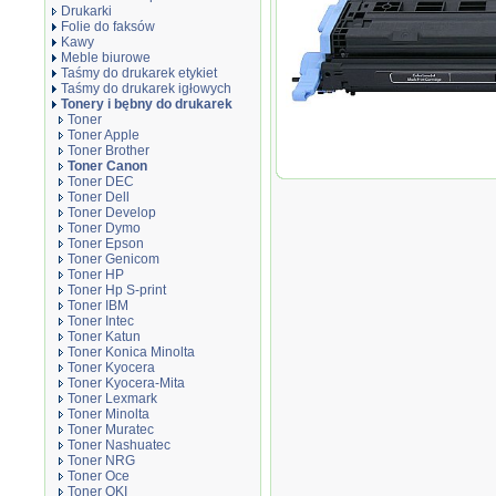
Drukarki
Folie do faksów
Kawy
Meble biurowe
Taśmy do drukarek etykiet
Taśmy do drukarek igłowych
Tonery i bębny do drukarek
Toner zamiennik DT707BC Black
Toner
Toner Apple
Toner Brother
Toner Canon
Toner DEC
Toner Dell
Toner Develop
Toner Dymo
Toner Epson
Toner Genicom
Toner HP
Toner Hp S-print
Toner IBM
Toner Intec
Toner Katun
Toner Konica Minolta
Toner Kyocera
Toner Kyocera-Mita
Toner Lexmark
Toner Minolta
Toner Muratec
Toner Nashuatec
Toner NRG
Toner Oce
Toner OKI