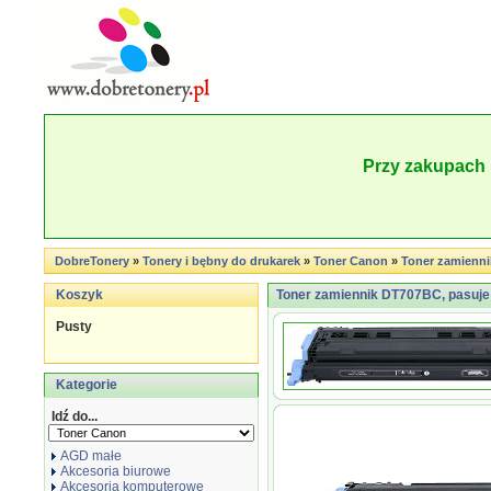
Przy zakupach 
DobreTonery
»
Tonery i bębny do drukarek
»
Toner Canon
»
Toner zamienn
Koszyk
Toner zamiennik DT707BC, pasuj
Pusty
Kategorie
Idź do...
AGD małe
Akcesoria biurowe
Akcesoria komputerowe