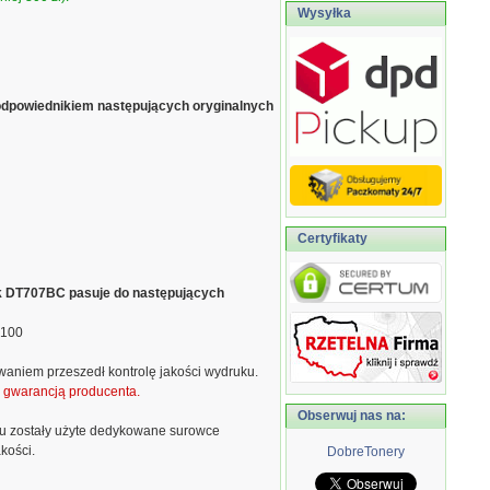
Wysyłka
odpowiednikiem następujących oryginalnych
Certyfikaty
ik DT707BC pasuje do następujących
5100
waniem przeszedł kontrolę jakości wydruku.
ą gwarancją producenta.
Obserwuj nas na:
u zostały użyte dedykowane surowce
kości.
DobreTonery