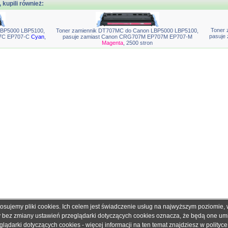
, kupili również:
Toner 
LBP5000 LBP5100,
Toner zamiennik DT707MC do Canon LBP5000 LBP5100,
pasuje
07C EP707-C
Cyan
,
pasuje zamiast Canon CRG707M EP707M EP707-M
Magenta
, 2500 stron
tosujemy pliki cookies. Ich celem jest świadczenie usług na najwyższym poziomie
obretonery.pl są znakami zastrzeżonymi dla ich właścicieli i zostały użyte wyłącznie w cela
ny bez zmiany ustawień przeglądarki dotyczących cookies oznacza, że będą one u
 gwarantujemy, że publikowane dane techniczne nie zawierają braków lub błędów, które je
ądarki dotyczących cookies - więcej informacji na ten temat znajdziesz w
polityc
adku jakichkolwiek wątpliwości prosimy o kontakt z handlowcem przed podjęciem decyzji o 