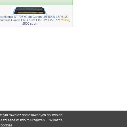
zamiennik DT707YC do Canon LBP5000 LBP5100,
 zamiast Canon CRG707Y EP707Y EP707-Y
Yellow
,
2500 stron
, w tym również dostosowanych do Twoich
ch informacyjnych dla określenia kompatybilności produktów.
mieszczane w Twoim urządzeniu. W każdej
dnak nie mogą być podstawą roszczeń.
e cookies
.
zakupie.