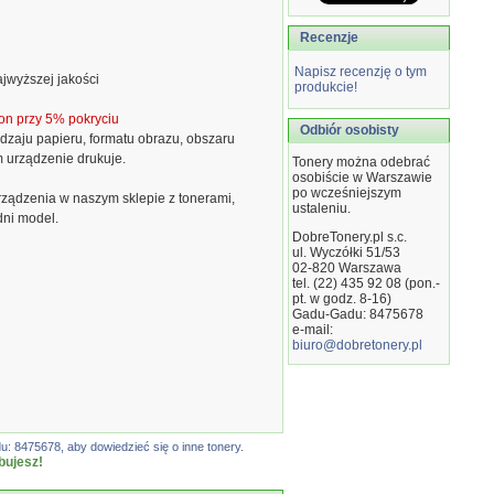
Recenzje
Napisz recenzję o tym
jwyższej jakości
produkcie!
on przy 5% pokryciu
Odbiór osobisty
dzaju papieru, formatu obrazu, obszaru
m urządzenie drukuje.
Tonery można odebrać
osobiście w Warszawie
po wcześniejszym
ządzenia w naszym sklepie z tonerami,
ustaleniu.
dni model.
DobreTonery.pl s.c.
ul. Wyczółki 51/53
02-820
Warszawa
tel. (22) 435 92 08 (pon.-
pt. w godz. 8-16)
Gadu-Gadu: 8475678
e-mail:
biuro@dobretonery.pl
: 8475678, aby dowiedzieć się o inne tonery.
bujesz!