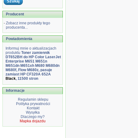
Producent
-
Zobacz inne produkty tego
producenta...
Powiadomienia
Informuj mnie o aktualizacjach
produktu
Toner zamiennik
DT652BH do HP Color LaserJet
Enterprise M651 M651n
M651dn M651xh M680 M680dn
M680f, Flow M680z, pasuje
zamiast HP CF320A 652A
Black
, 11500 stron
Informacje
Regulamin sklepu
Polityka prywatności
Kontakt
Wysyłka
Dlaczego my?
Mapka dojazdu