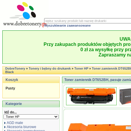
Wyszukiwanie zaawansowane
UWA
Przy zakupach produktów objętych pro
0 zł za wysyłkę przy pr
Zapraszamy na
DobreTonery
»
Tonery i bębny do drukarek
»
Toner HP
»
Toner zamiennik DT652B
Black
Koszyk
Toner zamiennik DT652BH, pasuje zami
Pusty
Kategorie
Idź do...
AGD małe
Akcesoria biurowe