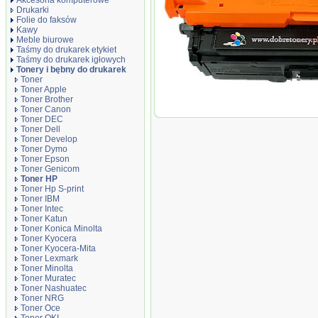
Akcesoria komputerowe
Drukarki
Folie do faksów
Kawy
Meble biurowe
Taśmy do drukarek etykiet
Taśmy do drukarek igłowych
Tonery i bębny do drukarek
Toner
Toner Apple
Toner zamiennik DT652BH Black
Toner Brother
Toner Canon
Toner DEC
Toner Dell
Toner Develop
Toner Dymo
Toner Epson
Toner Genicom
Toner HP
Toner Hp S-print
Toner IBM
Toner Intec
Toner Katun
Toner Konica Minolta
Toner Kyocera
Toner Kyocera-Mita
Toner Lexmark
Toner Minolta
Toner Muratec
Toner Nashuatec
Toner NRG
Toner Oce