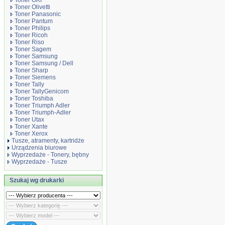
Toner OKI
Toner Olivetti
Toner Panasonic
Toner Pantum
Toner Philips
Toner Ricoh
Toner Riso
Toner Sagem
Toner Samsung
Toner Samsung / Dell
Toner Sharp
Toner Siemens
Toner Tally
Toner TallyGenicom
Toner Toshiba
Toner Triumph Adler
Toner Triumph-Adler
Toner Utax
Toner Xante
Toner Xerox
Tusze, atramenty, kartridże
Urządzenia biurowe
Wyprzedaże - Tonery, bębny
Wyprzedaże - Tusze
Szukaj wg drukarki