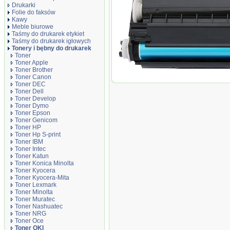
Drukarki
Folie do faksów
Kawy
Meble biurowe
Taśmy do drukarek etykiet
Taśmy do drukarek igłowych
Tonery i bębny do drukarek
Toner
Toner Apple
Toner Brother
Toner zamiennik DT6300XO
Toner Canon
Toner DEC
Toner Dell
Toner Develop
Toner Dymo
Toner Epson
Toner Genicom
Toner HP
Toner Hp S-print
Toner IBM
Toner Intec
Toner Katun
Toner Konica Minolta
Toner Kyocera
Toner Kyocera-Mita
Toner Lexmark
Toner Minolta
Toner Muratec
Toner Nashuatec
Toner NRG
Toner Oce
Toner OKI