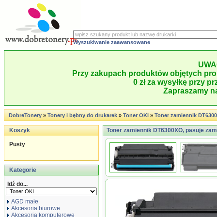
Wyszukiwanie zaawansowane
UWA
Przy zakupach produktów objętych pro
0 zł za wysyłkę przy pr
Zapraszamy na
DobreTonery
»
Tonery i bębny do drukarek
»
Toner OKI
»
Toner zamiennik DT630
Koszyk
Toner zamiennik DT6300XO, pasuje zami
Pusty
Kategorie
Idź do...
AGD małe
Akcesoria biurowe
Akcesoria komputerowe