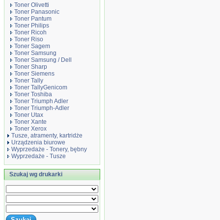
Toner Olivetti
Toner Panasonic
Toner Pantum
Toner Philips
Toner Ricoh
Toner Riso
Toner Sagem
Toner Samsung
Toner Samsung / Dell
Toner Sharp
Toner Siemens
Toner Tally
Toner TallyGenicom
Toner Toshiba
Toner Triumph Adler
Toner Triumph-Adler
Toner Utax
Toner Xante
Toner Xerox
Tusze, atramenty, kartridże
Urządzenia biurowe
Wyprzedaże - Tonery, bębny
Wyprzedaże - Tusze
Szukaj wg drukarki