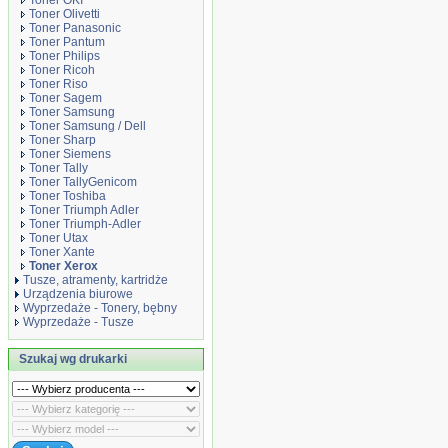
Toner OKI
Toner Olivetti
Toner Panasonic
Toner Pantum
Toner Philips
Toner Ricoh
Toner Riso
Toner Sagem
Toner Samsung
Toner Samsung / Dell
Toner Sharp
Toner Siemens
Toner Tally
Toner TallyGenicom
Toner Toshiba
Toner Triumph Adler
Toner Triumph-Adler
Toner Utax
Toner Xante
Toner Xerox
Tusze, atramenty, kartridże
Urządzenia biurowe
Wyprzedaże - Tonery, bębny
Wyprzedaże - Tusze
Szukaj wg drukarki