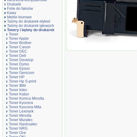
Akcesoria komputerowe
Drukarki
Folie do faksów
Kawy
Meble biurowe
Taśmy do drukarek etykiet
Taśmy do drukarek igłowych
Tonery i bębny do drukarek
Toner
Toner Apple
Toner Brother
Toner zamiennik DT6140BX Black
Toner Canon
Toner DEC
Toner Dell
Toner Develop
Toner Dymo
Toner Epson
Toner Genicom
Toner HP
Toner Hp S-print
Toner IBM
Toner Intec
Toner Katun
Toner Konica Minolta
Toner Kyocera
Toner Kyocera-Mita
Toner Lexmark
Toner Minolta
Toner Muratec
Toner Nashuatec
Toner NRG
Toner Oce