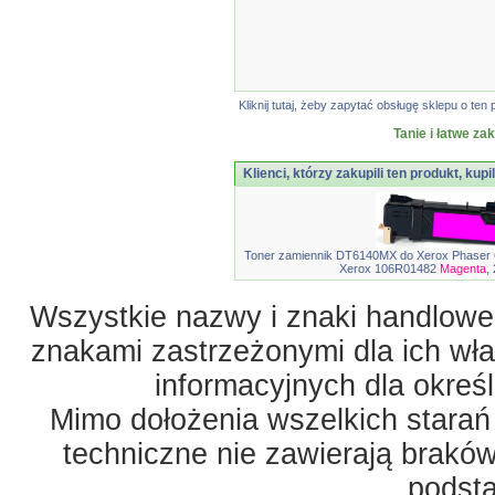
Kliknij tutaj, żeby zapytać obsługę sklepu o t
Tanie i łatwe za
Klienci, którzy zakupili ten produkt, kupi
Toner zamiennik DT6140MX do Xerox Phaser 6
Xerox 106R01482
Magenta
,
Wszystkie nazwy i znaki handlowe 
znakami zastrzeżonymi dla ich właś
informacyjnych dla okreś
Mimo dołożenia wszelkich starań
techniczne nie zawierają braków
podst