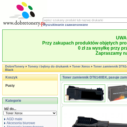
Wyszukiwanie zaawansowane
UWA
Przy zakupach produktów objętych pro
0 zł za wysyłkę przy pr
Zapraszamy na
DobreTonery
»
Tonery i bębny do drukarek
»
Toner Xerox
»
Toner zamiennik DT6
Black
Koszyk
Toner zamiennik DT6140BX, pasuje zam
Pusty
Kategorie
Idź do...
AGD małe
Akcesoria biurowe