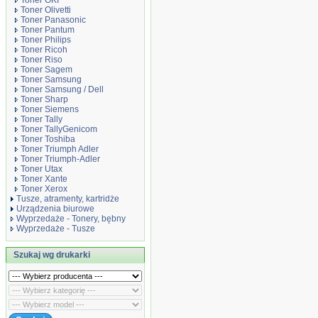
Toner OKI
Toner Olivetti
Toner Panasonic
Toner Pantum
Toner Philips
Toner Ricoh
Toner Riso
Toner Sagem
Toner Samsung
Toner Samsung / Dell
Toner Sharp
Toner Siemens
Toner Tally
Toner TallyGenicom
Toner Toshiba
Toner Triumph Adler
Toner Triumph-Adler
Toner Utax
Toner Xante
Toner Xerox
Tusze, atramenty, kartridże
Urządzenia biurowe
Wyprzedaże - Tonery, bębny
Wyprzedaże - Tusze
Szukaj wg drukarki