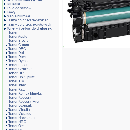
Akcesoria komputerowe
Drukarki
Folie do faksów
Kawy
Meble biurowe
Taśmy do drukarek etykiet
Taśmy do drukarek igłowych
Tonery i bębny do drukarek
Toner
Toner Apple
Toner Brother
Toner Canon
Toner zamiennik DT508BH Black
Toner DEC
Toner Dell
Toner Develop
Toner Dymo
Toner Epson
Toner Genicom
Toner HP
Toner Hp S-print
Toner IBM
Toner Intec
Toner Katun
Toner Konica Minolta
Toner Kyocera
Toner Kyocera-Mita
Toner Lexmark
Toner Minolta
Toner Muratec
Toner Nashuatec
Toner NRG
Toner Oce