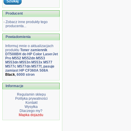
Producent
-
Zobacz inne produkty tego
producenta...
Powiadomienia
Informuj mnie o aktualizacjach
produktu
Toner zamiennik
DT508BH do HP Color LaserJet
Pro M552 M552dn M553
M553dn M553n M553x M577
M577c M577dn M577f, pasuje
zamiast HP CF360A 508A
Black
, 6000 stron
Informacje
Regulamin sklepu
Polityka prywatności
Kontakt
Wysyłka
Dlaczego my?
Mapka dojazdu