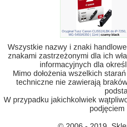
Oryginał Tusz Canon CLI551XLBK do iP-7250,
MG-5450/6350 | 11ml |
czarny black
Wszystkie nazwy i znaki handlowe 
znakami zastrzeżonymi dla ich właś
informacyjnych dla okreś
Mimo dołożenia wszelkich starań
techniczne nie zawierają braków
podst
W przypadku jakichkolwiek wątpliw
podjęciem 
© 2006 - 2019. Skl