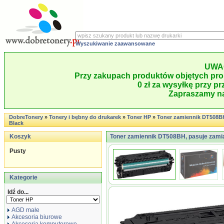
Wyszukiwanie zaawansowane
UWA
Przy zakupach produktów objętych pro
0 zł za wysyłkę przy pr
Zapraszamy na
DobreTonery
»
Tonery i bębny do drukarek
»
Toner HP
»
Toner zamiennik DT508B
Black
Koszyk
Toner zamiennik DT508BH, pasuje zami
Pusty
Kategorie
Idź do...
AGD małe
Akcesoria biurowe