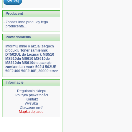
Producent
-
Zobacz inne produkty tego
producenta...
Powiadomienia
Informuj mnie o aktualizacjach
produktu
Toner zamiennik
DT502UL do Lexmark MS510
MS510dn MS610 MS610de
MS610dn MS610dte, pasuje
zamiast Lexmark 502U 502UE
50F2U00 50F2U0E, 20000 stron
Informacje
Regulamin sklepu
Polityka prywatności
Kontakt
Wysyłka
Dlaczego my?
Mapka dojazdu