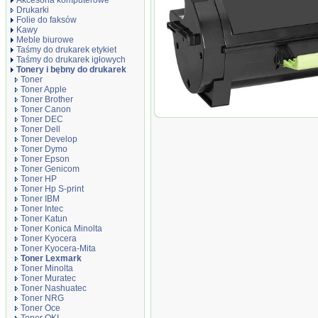
Akcesoria komputerowe
Drukarki
Folie do faksów
Kawy
Meble biurowe
Taśmy do drukarek etykiet
Taśmy do drukarek igłowych
Tonery i bębny do drukarek
Toner
Toner Apple
Toner Brother
Toner Canon
Toner zamiennik DT502UL
Toner DEC
Toner Dell
Toner Develop
Toner Dymo
Toner Epson
Toner Genicom
Toner HP
Toner Hp S-print
Toner IBM
Toner Intec
Toner Katun
Toner Konica Minolta
Toner Kyocera
Toner Kyocera-Mita
Toner Lexmark
Toner Minolta
Toner Muratec
Toner Nashuatec
Toner NRG
Toner Oce