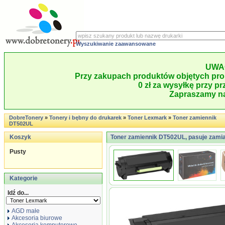
Wyszukiwanie zaawansowane
UWA
Przy zakupach produktów objętych pro
0 zł za wysyłkę przy pr
Zapraszamy na
DobreTonery
»
Tonery i bębny do drukarek
»
Toner Lexmark
»
Toner zamiennik
DT502UL
Koszyk
Toner zamiennik DT502UL, pasuje zami
Pusty
Kategorie
Idź do...
AGD małe
Akcesoria biurowe