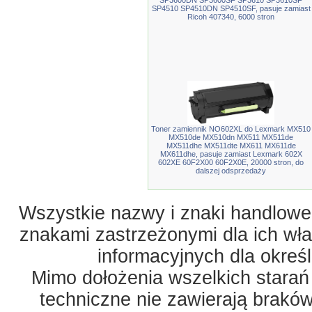
SP3600DN SP3600SF SP3610 SP3610SF
SP4510 SP4510DN SP4510SF, pasuje zamiast
Ricoh 407340, 6000 stron
Toner zamiennik NO602XL do Lexmark MX510
MX510de MX510dn MX511 MX511de
MX511dhe MX511dte MX611 MX611de
MX611dhe, pasuje zamiast Lexmark 602X
602XE 60F2X00 60F2X0E, 20000 stron, do
dalszej odsprzedaży
Wszystkie nazwy i znaki handlowe 
znakami zastrzeżonymi dla ich właś
informacyjnych dla okreś
Mimo dołożenia wszelkich starań
techniczne nie zawierają braków