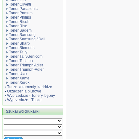
Toner OKI
Toner Olivetti
Toner Panasonic
Toner Pantum
Toner Philips
Toner Ricoh
Toner Riso
Toner Sagem
Toner Samsung
Toner Samsung / Dell
Toner Sharp
Toner Siemens
Toner Tally
Toner TallyGenicom
Toner Toshiba
Toner Triumph Adler
Toner Triumph-Adler
Toner Utax
Toner Xante
Toner Xerox
Tusze, atramenty, kartridże
Urządzenia biurowe
Wyprzedaże - Tonery, bębny
Wyprzedaże - Tusze
Szukaj wg drukarki