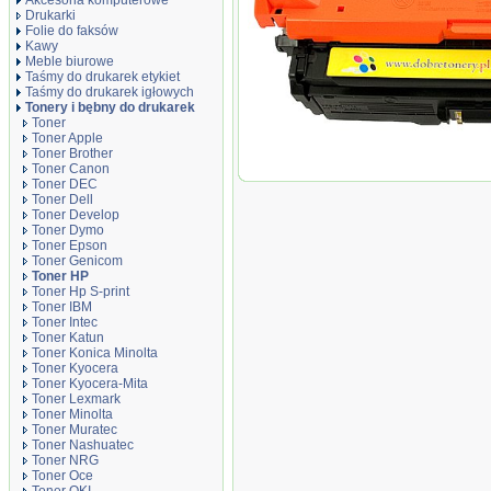
Akcesoria komputerowe
Drukarki
Folie do faksów
Kawy
Meble biurowe
Taśmy do drukarek etykiet
Taśmy do drukarek igłowych
Tonery i bębny do drukarek
Toner
Toner Apple
Toner zamiennik DT4525YH Yellow
Toner Brother
Toner Canon
Toner DEC
Toner Dell
Toner Develop
Toner Dymo
Toner Epson
Toner Genicom
Toner HP
Toner Hp S-print
Toner IBM
Toner Intec
Toner Katun
Toner Konica Minolta
Toner Kyocera
Toner Kyocera-Mita
Toner Lexmark
Toner Minolta
Toner Muratec
Toner Nashuatec
Toner NRG
Toner Oce