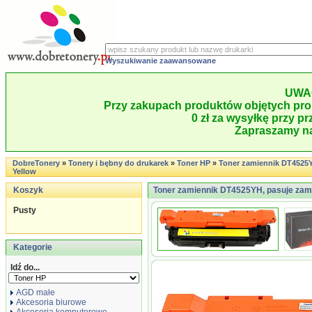
Wyszukiwanie zaawansowane
UWA
Przy zakupach produktów objętych pro
0 zł za wysyłkę przy pr
Zapraszamy na
DobreTonery
»
Tonery i bębny do drukarek
»
Toner HP
»
Toner zamiennik DT4525
Yellow
Koszyk
Toner zamiennik DT4525YH, pasuje zam
Pusty
Kategorie
Idź do...
AGD małe
Akcesoria biurowe