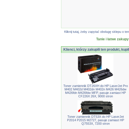
Kliknij tutaj, żeby zapytać obsługę sklepu o
Tanie i łatwe zakupy
Klienci, którzy zakupili ten produkt, kupi
Toner zamiennik DT26XH do HP LaserJet Pro
M402 M402d M402dn M402n M426 M426dw
M426fdn M426fdw MFP, pasuje zamiast HP
CF226X 26X, 9000 stron
Toner zamiennik DT53X do HP LaserJet
P2014 P2015 M2727, pasuje zamiast HP
Q7553X, 7200 stron