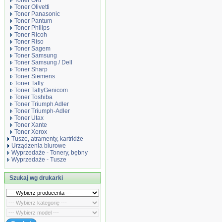
Toner OKI
Toner Olivetti
Toner Panasonic
Toner Pantum
Toner Philips
Toner Ricoh
Toner Riso
Toner Sagem
Toner Samsung
Toner Samsung / Dell
Toner Sharp
Toner Siemens
Toner Tally
Toner TallyGenicom
Toner Toshiba
Toner Triumph Adler
Toner Triumph-Adler
Toner Utax
Toner Xante
Toner Xerox
Tusze, atramenty, kartridże
Urządzenia biurowe
Wyprzedaże - Tonery, bębny
Wyprzedaże - Tusze
Szukaj wg drukarki