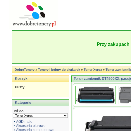
Przy zakupach 
DobreTonery
»
Tonery i bębny do drukarek
»
Toner Xerox
»
Toner zamienni
Koszyk
Toner zamiennik DT4500XX, pasuj
Pusty
Kategorie
Idź do...
AGD małe
Akcesoria biurowe
Akcesoria komputerowe