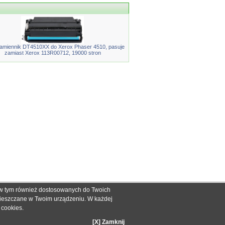
amiennik DT4510XX do Xerox Phaser 4510, pasuje
zamiast Xerox 113R00712, 19000 stron
, w tym również dostosowanych do Twoich
ch informacyjnych dla określenia kompatybilności produktów.
mieszczane w Twoim urządzeniu. W każdej
dnak nie mogą być podstawą roszczeń.
e cookies
.
zakupie.
[X] Zamknij