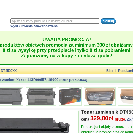
Wyszukiwanie zaawansowane
UWAGA PROMOCJA!
produktów objętych promocją za minimum 300 zł obniżamy 
0 zł za wysyłkę przy przedpłacie i tylko 9 zł za pobraniem!
Zapraszamy na zakupy z dostawą gratis!
k DT4500XX
Blog
|
Regulam
e zamiast Xerox 113R00657, 18000 stron
[DT4500XX]
Toner zamiennik DT45
329,00zł
cena
brutto
, 26
Produkt jest objęty promocją d
objętych tą promocją za co najmn