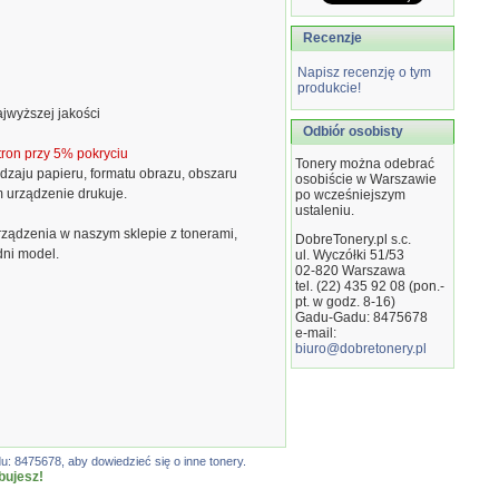
Recenzje
Napisz recenzję o tym
produkcie!
jwyższej jakości
Odbiór osobisty
ron przy 5% pokryciu
Tonery można odebrać
dzaju papieru, formatu obrazu, obszaru
osobiście w Warszawie
m urządzenie drukuje.
po wcześniejszym
ustaleniu.
ządzenia w naszym sklepie z tonerami,
DobreTonery.pl s.c.
dni model.
ul. Wyczółki 51/53
02-820
Warszawa
tel. (22) 435 92 08 (pon.-
pt. w godz. 8-16)
Gadu-Gadu: 8475678
e-mail:
biuro@dobretonery.pl
: 8475678, aby dowiedzieć się o inne tonery.
bujesz!