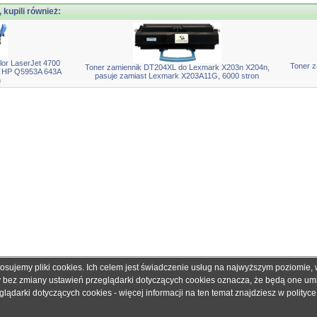
, kupili również:
or LaserJet 4700
Toner z
Toner zamiennik DT204XL do Lexmark X203n X204n,
t HP Q5953A 643A
pasuje zamiast Lexmark X203A11G, 6000 stron
n
tosujemy pliki cookies. Ich celem jest świadczenie usług na najwyższym poziomie
obretonery.pl są znakami zastrzeżonymi dla ich właścicieli i zostały użyte wyłącznie w cela
ny bez zmiany ustawień przeglądarki dotyczących cookies oznacza, że będą one u
 gwarantujemy, że publikowane dane techniczne nie zawierają braków lub błędów, które je
ądarki dotyczących cookies - więcej informacji na ten temat znajdziesz w
polityc
adku jakichkolwiek wątpliwości prosimy o kontakt z handlowcem przed podjęciem decyzji o 
© 2006 - 2019. Sklep z tonerami
dobretonery.pl