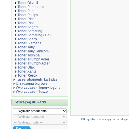
Toner Olivetti
Toner Panasonic
Toner Pantum
Toner Philips
Toner Ricoh
Toner Riso
Toner Sagem
Toner Samsung
Toner Samsung / Dell
Toner Sharp
Toner Siemens
Toner Tally
Toner TallyGenicom
Toner Toshiba
Toner Triumph Adler
Toner Triumph-Adler
Toner Utax
Toner Xante
Toner Xerox
Tusze, atramenty, kartridże
Urządzenia biurowe
Wyprzedaże - Tonery, bębny
Wyprzedaże - Tusze
Szukaj wg drukarki
Kliknij tutaj, żeby zapytać obsłu