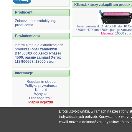
Klienci, którzy zakupili ten produkt
Producent
-
Zobacz inne produkty tego
producenta...
Toner zamiennik DT4700MH do HP Col
4700dn 4700dtn 4700n, pasuje zamias
Magenta
, 10000 stro
Powiadomienia
Informuj mnie o aktualizacjach
produktu
Toner zamiennik
DT4500XX do Xerox Phaser
4500, pasuje zamiast Xerox
113R00657, 18000 stron
Informacje
Regulamin sklepu
Polityka prywatności
Kontakt
Wysyłka
Dlaczego my?
Mapka dojazdu
Drogi Użytkowniku, w ramach naszej strony s
Wszystkie nazwy i znaki handlowe użyte na stronie sklepu d
indywidualnych potrzeb. Korzystanie z witry
Mimo dołożenia wszelkich starań nie
chwili możesz dokonać zmiany ustawień przegl
W przyp