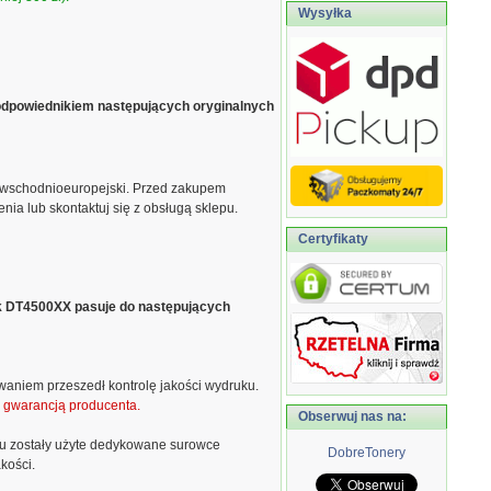
Wysyłka
odpowiednikiem następujących oryginalnych
 wschodnioeuropejski. Przed zakupem
ia lub skontaktuj się z obsługą sklepu.
Certyfikaty
ik DT4500XX pasuje do następujących
waniem przeszedł kontrolę jakości wydruku.
ą gwarancją producenta.
Obserwuj nas na:
u zostały użyte dedykowane surowce
DobreTonery
kości.