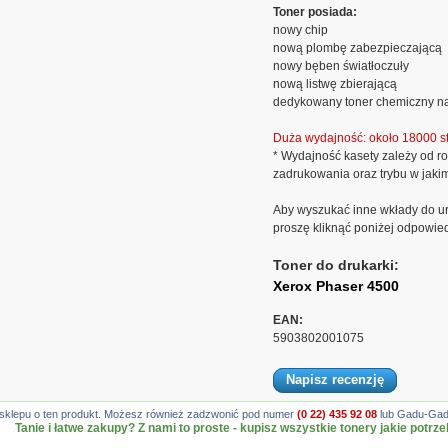
Toner posiada:
nowy chip
nową plombę zabezpieczającą
nowy bęben światłoczuły
nową listwę zbierającą
dedykowany toner chemiczny na
Duża wydajność: około 18000 st
* Wydajność kasety zależy od ro
zadrukowania oraz trybu w jaki
Aby wyszukać inne wkłady do ur
proszę kliknąć poniżej odpowie
Toner do drukarki:
Xerox Phaser 4500
EAN:
5903802001075
Napisz recenzję
gę sklepu o ten produkt. Możesz również zadzwonić pod numer
(0 22) 435 92 08
lub Gadu-Gadu
Tanie i łatwe zakupy? Z nami to proste - kupisz wszystkie tonery jakie potrze