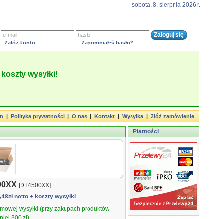
sobota, 8. sierpnia 2026 r.
Załóż konto
Zapomniałeś hasło?
koszty wysyłki!
in
|
Polityka prywatności
|
O nas
|
Kontakt
|
Wysyłka
|
Złóż zamówienie
Płatności
00XX
[DT4500XX]
7,48zł netto
+ koszty wysyłki
armowej wysyłki (przy zakupach produktów
iej 300 zł).