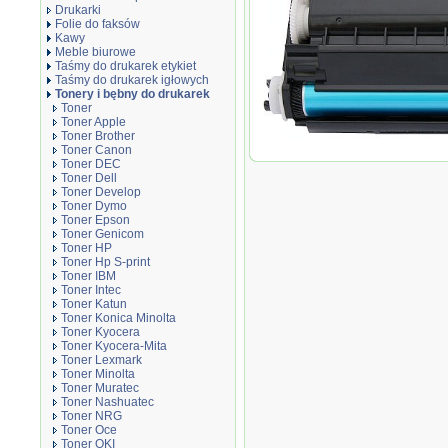
Drukarki
Folie do faksów
Kawy
Meble biurowe
Taśmy do drukarek etykiet
Taśmy do drukarek igłowych
Tonery i bębny do drukarek
Toner
Toner Apple
Toner Brother
Toner zamiennik DT4500XX
Toner Canon
Toner DEC
Toner Dell
Toner Develop
Toner Dymo
Toner Epson
Toner Genicom
Toner HP
Toner Hp S-print
Toner IBM
Toner Intec
Toner Katun
Toner Konica Minolta
Toner Kyocera
Toner Kyocera-Mita
Toner Lexmark
Toner Minolta
Toner Muratec
Toner Nashuatec
Toner NRG
Toner Oce
Toner OKI