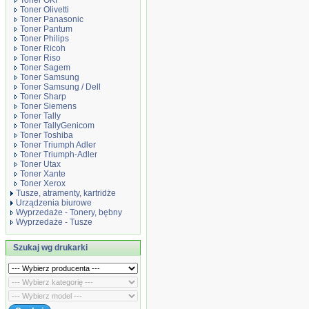
Toner OKI
Toner Olivetti
Toner Panasonic
Toner Pantum
Toner Philips
Toner Ricoh
Toner Riso
Toner Sagem
Toner Samsung
Toner Samsung / Dell
Toner Sharp
Toner Siemens
Toner Tally
Toner TallyGenicom
Toner Toshiba
Toner Triumph Adler
Toner Triumph-Adler
Toner Utax
Toner Xante
Toner Xerox
Tusze, atramenty, kartridże
Urządzenia biurowe
Wyprzedaże - Tonery, bębny
Wyprzedaże - Tusze
Szukaj wg drukarki