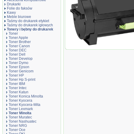
Akcesoria komputerowe
Drukarki
Folie do faksów
Kawy
Meble biurowe
Taśmy do drukarek etykiet
Taśmy do drukarek igłowych
Tonery i bębny do drukarek
Toner
Toner Apple
Toner Brother
Toner Canon
Toner zamiennik DT4020M
Toner DEC
Toner Dell
Toner Develop
Toner Dymo
Toner Epson
Toner Genicom
Toner HP
Toner Hp S-print
Toner IBM
Toner Intec
Toner Katun
Toner Konica Minolta
Toner Kyocera
Toner Kyocera-Mita
Toner Lexmark
Toner Minolta
Toner Muratec
Toner Nashuatec
Toner NRG
Toner Oce