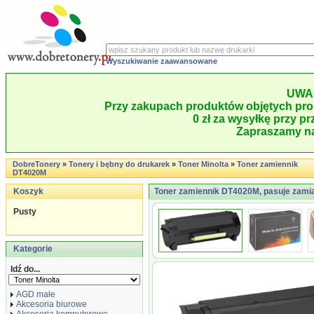
Wyszukiwanie zaawansowane
UWA
Przy zakupach produktów objętych pro
0 zł za wysyłkę przy pr
Zapraszamy na
DobreTonery
»
Tonery i bębny do drukarek
»
Toner Minolta
»
Toner zamiennik
DT4020M
Koszyk
Toner zamiennik DT4020M, pasuje zami
Pusty
Kategorie
Idź do...
AGD małe
Akcesoria biurowe