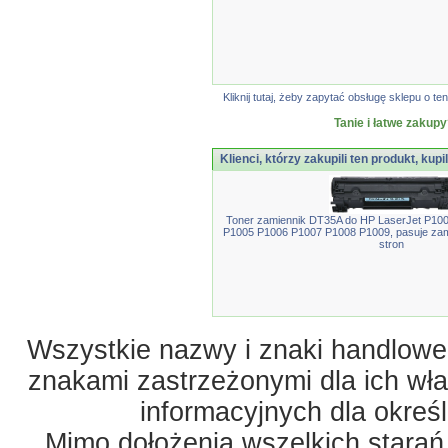
Kliknij tutaj, żeby zapytać obsługę sklepu o
Tanie i łatwe zakupy
Klienci, którzy zakupili ten produkt, kupi
Toner zamiennik DT35A do HP LaserJet P10
P1005 P1006 P1007 P1008 P1009, pasuje za
stron
Wszystkie nazwy i znaki handlowe 
znakami zastrzeżonymi dla ich właś
informacyjnych dla okreś
Mimo dołożenia wszelkich starań