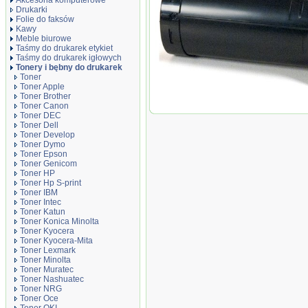
Akcesoria komputerowe
Drukarki
Folie do faksów
Kawy
Meble biurowe
Taśmy do drukarek etykiet
Taśmy do drukarek igłowych
Tonery i bębny do drukarek
Toner
Toner Apple
Toner Brother
Toner Canon
Toner zamiennik DT400XX
Toner DEC
Toner Dell
Toner Develop
Toner Dymo
Toner Epson
Toner Genicom
Toner HP
Toner Hp S-print
Toner IBM
Toner Intec
Toner Katun
Toner Konica Minolta
Toner Kyocera
Toner Kyocera-Mita
Toner Lexmark
Toner Minolta
Toner Muratec
Toner Nashuatec
Toner NRG
Toner Oce