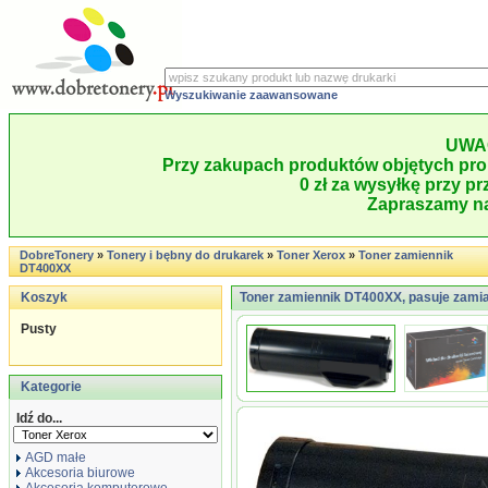
Wyszukiwanie zaawansowane
UWA
Przy zakupach produktów objętych pro
0 zł za wysyłkę przy pr
Zapraszamy na
DobreTonery
»
Tonery i bębny do drukarek
»
Toner Xerox
»
Toner zamiennik
DT400XX
Koszyk
Toner zamiennik DT400XX, pasuje zami
Pusty
Kategorie
Idź do...
AGD małe
Akcesoria biurowe