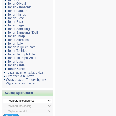
Toner OKI
Toner Olivetti
Toner Panasonic
Toner Pantum
Toner Philips
Toner Ricoh
Toner Riso
Toner Sagem
Toner Samsung
Toner Samsung / Dell
Toner Sharp
Toner Siemens
Toner Tally
Toner TallyGenicom
Toner Toshiba
Toner Triumph Adler
Toner Triumph-Adler
Toner Utax
Toner Xante
Toner Xerox
Tusze, atramenty, kartridże
Urządzenia biurowe
Wyprzedaże - Tonery, bębny
Wyprzedaże - Tusze
Szukaj wg drukarki