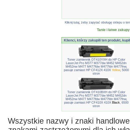
Kliknij tutaj, żeby zapytać obsługę sklepu o
Tanie i łatwe zakupy
Klienci, którzy zakupili ten produkt, kupi
Toner zamiennik DT410YXH do HP Color
LaserJet Pro M377 M377dw M452 M452dn
M452nw M477 M477fdw M477fdn M477fnw,
pasuje zamiast HP CF412X 410X
Yellow
, 5000
stron
Toner zamiennik DT410BXH do HP Color
LaserJet Pro M377 M377dw M452 M452dn
M452nw M477 M477fdw M477fdn M477fnw,
pasuje zamiast HP CF410X 410X
Black
, 6500
stron
Wszystkie nazwy i znaki handlowe 