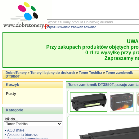
Wyszukiwanie zaawansowane
UWA
Przy zakupach produktów objętych pro
0 zł za wysyłkę przy pr
Zapraszamy na
DobreTonery
»
Tonery i bębny do drukarek
»
Toner Toshiba
»
Toner zamiennik
DT3850T
Koszyk
Toner zamiennik DT3850T, pasuje zamia
Pusty
Kategorie
Idź do...
AGD małe
Akcesoria biurowe