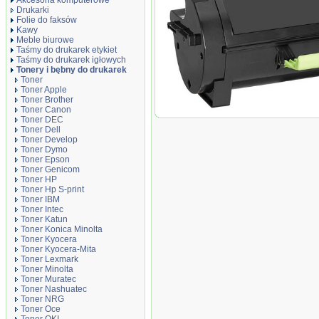
Akcesoria komputerowe
Drukarki
Folie do faksów
Kawy
Meble biurowe
Taśmy do drukarek etykiet
Taśmy do drukarek igłowych
Tonery i bębny do drukarek
Toner
Toner Apple
Toner Brother
Toner Canon
Toner zamiennik DT3850T
Toner DEC
Toner Dell
Toner Develop
Toner Dymo
Toner Epson
Toner Genicom
Toner HP
Toner Hp S-print
Toner IBM
Toner Intec
Toner Katun
Toner Konica Minolta
Toner Kyocera
Toner Kyocera-Mita
Toner Lexmark
Toner Minolta
Toner Muratec
Toner Nashuatec
Toner NRG
Toner Oce