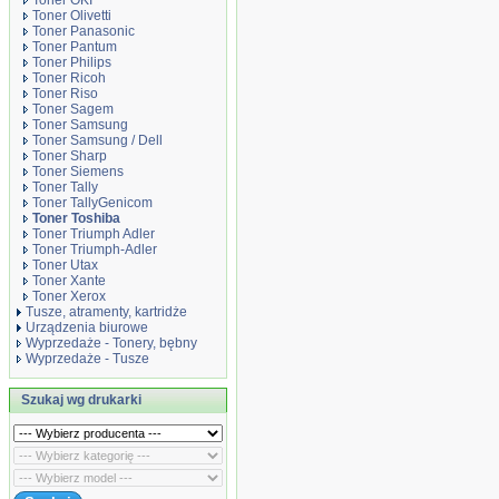
Toner OKI
Toner Olivetti
Toner Panasonic
Toner Pantum
Toner Philips
Toner Ricoh
Toner Riso
Toner Sagem
Toner Samsung
Toner Samsung / Dell
Toner Sharp
Toner Siemens
Toner Tally
Toner TallyGenicom
Toner Toshiba
Toner Triumph Adler
Toner Triumph-Adler
Toner Utax
Toner Xante
Toner Xerox
Tusze, atramenty, kartridże
Urządzenia biurowe
Wyprzedaże - Tonery, bębny
Wyprzedaże - Tusze
Szukaj wg drukarki