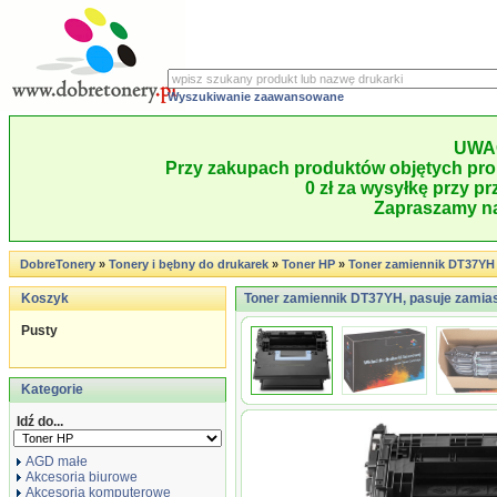
Wyszukiwanie zaawansowane
UWA
Przy zakupach produktów objętych pro
0 zł za wysyłkę przy pr
Zapraszamy na
DobreTonery
»
Tonery i bębny do drukarek
»
Toner HP
»
Toner zamiennik DT37YH
Koszyk
Toner zamiennik DT37YH, pasuje zamia
Pusty
Kategorie
Idź do...
AGD małe
Akcesoria biurowe
Akcesoria komputerowe