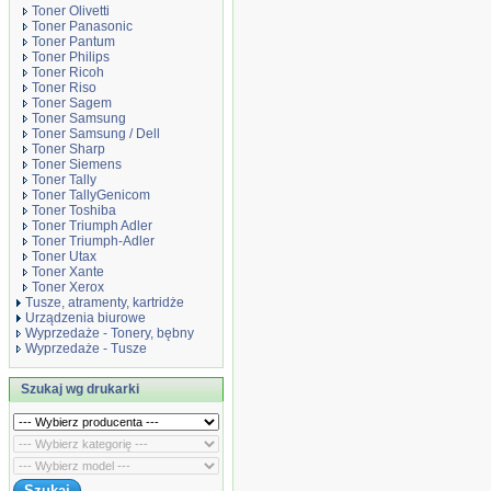
Toner Olivetti
Toner Panasonic
Toner Pantum
Toner Philips
Toner Ricoh
Toner Riso
Toner Sagem
Toner Samsung
Toner Samsung / Dell
Toner Sharp
Toner Siemens
Toner Tally
Toner TallyGenicom
Toner Toshiba
Toner Triumph Adler
Toner Triumph-Adler
Toner Utax
Toner Xante
Toner Xerox
Tusze, atramenty, kartridże
Urządzenia biurowe
Wyprzedaże - Tonery, bębny
Wyprzedaże - Tusze
Szukaj wg drukarki