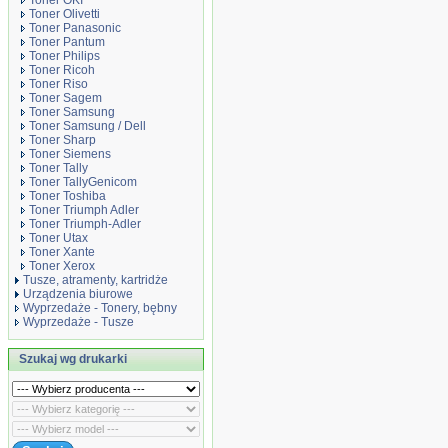
Toner OKI
Toner Olivetti
Toner Panasonic
Toner Pantum
Toner Philips
Toner Ricoh
Toner Riso
Toner Sagem
Toner Samsung
Toner Samsung / Dell
Toner Sharp
Toner Siemens
Toner Tally
Toner TallyGenicom
Toner Toshiba
Toner Triumph Adler
Toner Triumph-Adler
Toner Utax
Toner Xante
Toner Xerox
Tusze, atramenty, kartridże
Urządzenia biurowe
Wyprzedaże - Tonery, bębny
Wyprzedaże - Tusze
Szukaj wg drukarki