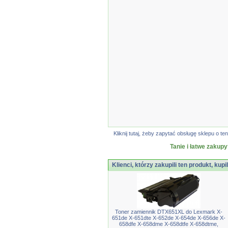
Kliknij tutaj, żeby zapytać obsługę sklepu o
Tanie i łatwe zakupy
Klienci, którzy zakupili ten produkt, kupi
Toner zamiennik DTX651XL do Lexmark X-
651de X-651dte X-652de X-654de X-656de X-
658dfe X-658dme X-658dtfe X-658dtme,