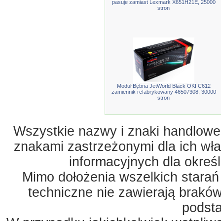
pasuje zamiast Lexmark X651H21E, 25000
stron
Moduł Bębna JetWorld Black OKI C612
zamiennik refabrykowany 46507308, 30000
stron
Wszystkie nazwy i znaki handlowe 
znakami zastrzeżonymi dla ich właś
informacyjnych dla okreś
Mimo dołożenia wszelkich starań
techniczne nie zawierają braków
podst