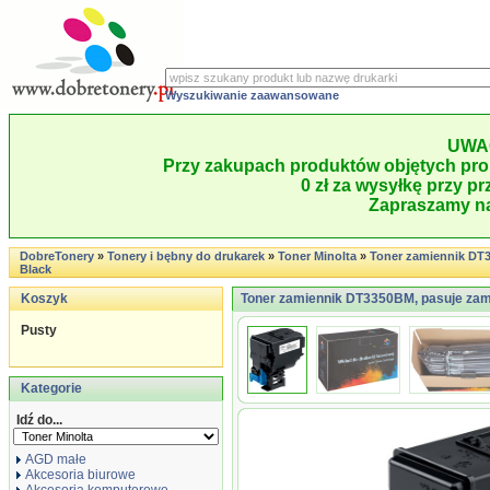
Wyszukiwanie zaawansowane
UWA
Przy zakupach produktów objętych pro
0 zł za wysyłkę przy pr
Zapraszamy na
DobreTonery
»
Tonery i bębny do drukarek
»
Toner Minolta
»
Toner zamiennik DT
Black
Koszyk
Toner zamiennik DT3350BM, pasuje zami
Pusty
Kategorie
Idź do...
AGD małe
Akcesoria biurowe