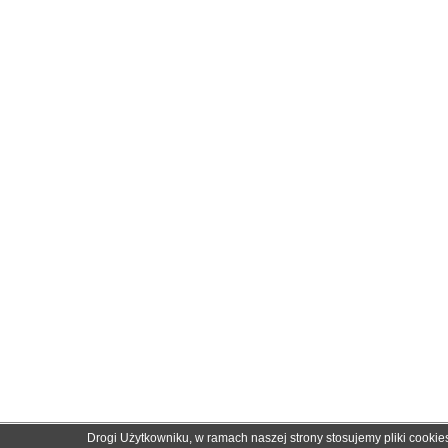
Drogi Użytkowniku, w ramach naszej strony stosujemy pliki cooki