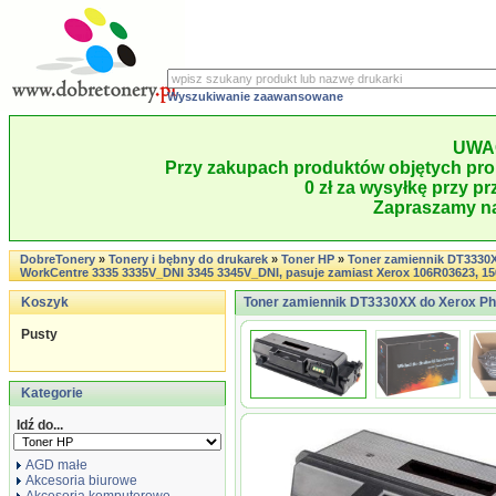
Wyszukiwanie zaawansowane
UWA
Przy zakupach produktów objętych pro
0 zł za wysyłkę przy pr
Zapraszamy na
DobreTonery
»
Tonery i bębny do drukarek
»
Toner HP
»
Toner zamiennik DT3330X
WorkCentre 3335 3335V_DNI 3345 3345V_DNI, pasuje zamiast Xerox 106R03623, 15
Koszyk
Toner zamiennik DT3330XX do Xerox Ph
Pusty
Kategorie
Idź do...
AGD małe
Akcesoria biurowe