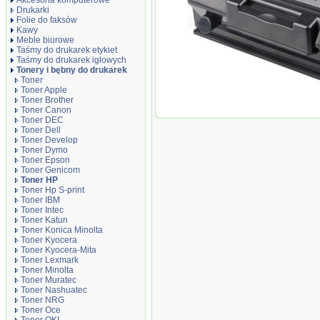
Akcesoria komputerowe
Drukarki
Folie do faksów
Kawy
Meble biurowe
Taśmy do drukarek etykiet
Taśmy do drukarek igłowych
Tonery i bębny do drukarek
Toner
Toner Apple
Toner Brother
Toner Canon
Toner zamiennik DT3330XX do X
Toner DEC
WorkCentre 3335 3335V_DNI 334
Toner Dell
Toner Develop
Toner Dymo
Toner Epson
Toner Genicom
Toner HP
Toner Hp S-print
Toner IBM
Toner Intec
Toner Katun
Toner Konica Minolta
Toner Kyocera
Toner Kyocera-Mita
Toner Lexmark
Toner Minolta
Toner Muratec
Toner Nashuatec
Toner NRG
Toner Oce