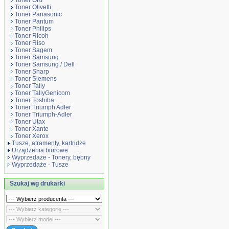
Toner OKI
Toner Olivetti
Toner Panasonic
Toner Pantum
Toner Philips
Toner Ricoh
Toner Riso
Toner Sagem
Toner Samsung
Toner Samsung / Dell
Toner Sharp
Toner Siemens
Toner Tally
Toner TallyGenicom
Toner Toshiba
Toner Triumph Adler
Toner Triumph-Adler
Toner Utax
Toner Xante
Toner Xerox
Tusze, atramenty, kartridże
Urządzenia biurowe
Wyprzedaże - Tonery, bębny
Wyprzedaże - Tusze
Szukaj wg drukarki