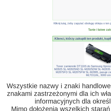
Kliknij tutaj, żeby zapytać obsługę sklepu o t
Tanie i łatwe za
Klienci, którzy zakupili ten produkt, kupi
Toner zamiennik DT116S do Samsung Xpres
M2825 SL-M2825ND SL-M2825DW SL-M2835 
M2875FD SL-M2875FW SL-M2885, pasuje z
MLTD116L, 3000 str
Wszystkie nazwy i znaki handlowe 
znakami zastrzeżonymi dla ich właś
informacyjnych dla okreś
Mimo dołożenia wszelkich starań