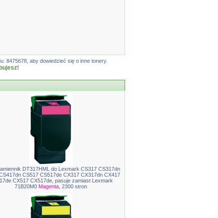
: 8475678, aby dowiedzieć się o inne tonery.
bujesz!
zamiennik DT317HML do Lexmark CS317 CS317dn
CS417dn CS517 CS517de CX317 CX317dn CX417
17de CX517 CX517de, pasuje zamiast Lexmark
71B20M0
Magenta
, 2300 stron