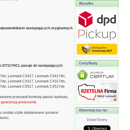
Wysyłka
odpowiednikiem następujących oryginalnych
Certyfikaty
nik DT317HCL pasuje do następujących
7dn, Lexmark CS417, Lexmark CS417dn,
7de, Lexmark CX317, Lexmark CX317dn,
7de, Lexmark CX517, Lexmark CX517de
waniem przeszedł kontrolę jakości wydruku.
ą gwarancją producenta.
Obserwuj nas na:
u zostały użyte dedykowane surowce
kości.
DobreTonery