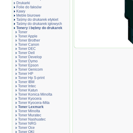
Drukarki
Folie do faksów
Kawy
Meble biurowe
Taśmy do drukarek etykiet
Taśmy do drukarek igłowych
Tonery i bębny do drukarek
Toner
Toner Apple
Toner Brother
Toner Canon
Toner
Toner DEC
DT31
Toner Dell
Toner Develop
Toner Dymo
Toner Epson
Toner Genicom
Toner HP
Toner Hp S-print
Toner IBM
Toner Intec
Toner Katun
Toner Konica Minolta
Toner Kyocera
Toner Kyocera-Mita
Toner Lexmark
Toner Minolta
Toner Muratec
Toner Nashuatec
Toner NRG
Toner Oce
Toner OKI