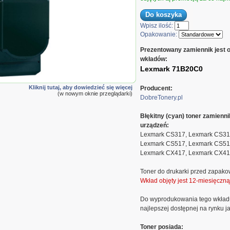
Wpisz ilość:
Opakowanie:
Prezentowany zamiennik jest 
wkładów:
Lexmark 71B20C0
 zamiennik
Kliknij tutaj, aby dowiedzieć się więcej
Producent:
7HCL Cyan
(w nowym oknie przeglądarki)
DobreTonery.pl
Błękitny (cyan) toner zamien
urządzeń:
Lexmark CS317, Lexmark CS31
Lexmark CS517, Lexmark CS51
Lexmark CX417, Lexmark CX41
Toner do drukarki przed zapako
Wkład objęty jest 12-miesięczn
Do wyprodukowania tego wkład
najlepszej dostępnej na rynku ja
Toner posiada: