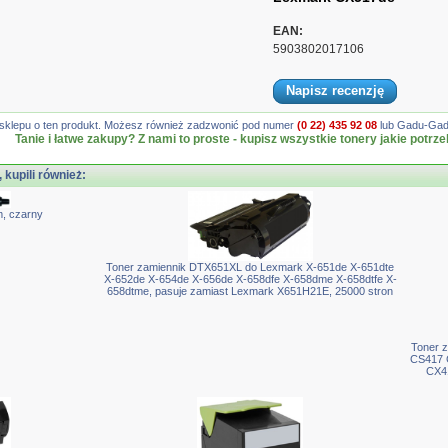
EAN:
5903802017106
Napisz recenzję
gę sklepu o ten produkt. Możesz również zadzwonić pod numer
(0 22) 435 92 08
lub Gadu-Gadu
Tanie i łatwe zakupy? Z nami to proste - kupisz wszystkie tonery jakie potrze
, kupili również:
, czarny
Toner zamiennik DTX651XL do Lexmark X-651de X-651dte
X-652de X-654de X-656de X-658dfe X-658dme X-658dtfe X-
658dtme, pasuje zamiast Lexmark X651H21E, 25000 stron
Toner 
CS417 
CX4