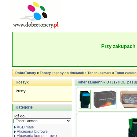
Przy zakupach 
DobreTonery
»
Tonery i bębny do drukarek
»
Toner Lexmark
»
Toner zamie
Koszyk
Toner zamiennik DT317HCL, pasuj
Pusty
Kategorie
Idź do...
AGD małe
Akcesoria biurowe
Akcesoria komputerowe