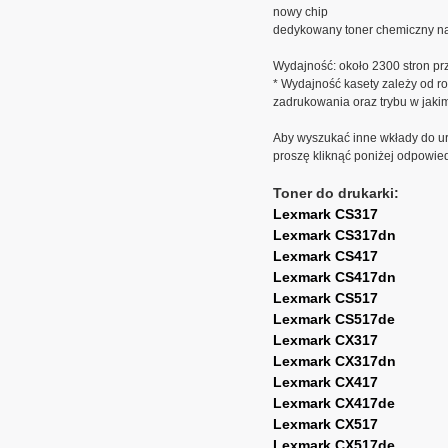
nowy chip
dedykowany toner chemiczny na
Wydajność: około 2300 stron pr
* Wydajność kasety zależy od ro
zadrukowania oraz trybu w jaki
Aby wyszukać inne wkłady do ur
proszę kliknąć poniżej odpowie
Toner do drukarki:
Lexmark CS317
Lexmark CS317dn
Lexmark CS417
Lexmark CS417dn
Lexmark CS517
Lexmark CS517de
Lexmark CX317
Lexmark CX317dn
Lexmark CX417
Lexmark CX417de
Lexmark CX517
Lexmark CX517de