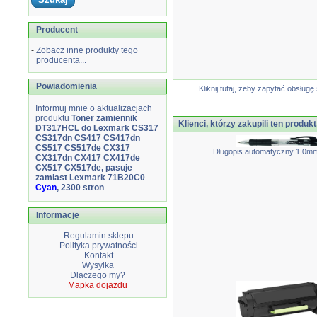
Producent
-
Zobacz inne produkty tego
producenta...
Powiadomienia
Kliknij tutaj, żeby zapytać obsłu
Informuj mnie o aktualizacjach
produktu
Toner zamiennik
Klienci, którzy zakupili ten produkt
DT317HCL do Lexmark CS317
CS317dn CS417 CS417dn
CS517 CS517de CX317
Długopis automatyczny 1,0mm
CX317dn CX417 CX417de
CX517 CX517de, pasuje
zamiast Lexmark 71B20C0
Cyan
, 2300 stron
Informacje
Regulamin sklepu
Polityka prywatności
Kontakt
Wysyłka
Dlaczego my?
Mapka dojazdu