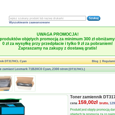
Wyszukiwanie zaawansowane
UWAGA PROMOCJA!
produktów objętych promocją za minimum 300 zł obniżamy 
0 zł za wysyłkę przy przedpłacie i tylko 9 zł za pobraniem!
Zapraszamy na zakupy z dostawą gratis!
nnik DT317HCL Cyan
Blog
|
Regulam
e zamiast Lexmark 71B20C0 Cyan, 2300 stron
[DT317HCL]
Toner zamiennik DT3
159,00zł
cena
brutto
, 12
Produkt jest objęty promocją d
objętych tą promocją za co najmn