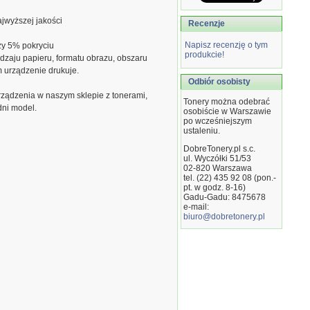
jwyższej jakości
Recenzje
Napisz recenzję o tym
zy 5% pokryciu
produkcie!
dzaju papieru, formatu obrazu, obszaru
m urządzenie drukuje.
Odbiór osobisty
ządzenia w naszym sklepie z tonerami,
Tonery można odebrać
dni model.
osobiście w Warszawie
po wcześniejszym
ustaleniu.
DobreTonery.pl s.c.
ul. Wyczółki 51/53
02-820
Warszawa
tel. (22) 435 92 08 (pon.-
pt. w godz. 8-16)
Gadu-Gadu: 8475678
e-mail:
biuro@dobretonery.pl