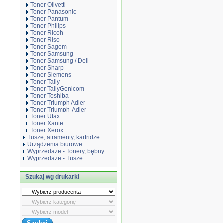
Toner Olivetti
Toner Panasonic
Toner Pantum
Toner Philips
Toner Ricoh
Toner Riso
Toner Sagem
Toner Samsung
Toner Samsung / Dell
Toner Sharp
Toner Siemens
Toner Tally
Toner TallyGenicom
Toner Toshiba
Toner Triumph Adler
Toner Triumph-Adler
Toner Utax
Toner Xante
Toner Xerox
Tusze, atramenty, kartridże
Urządzenia biurowe
Wyprzedaże - Tonery, bębny
Wyprzedaże - Tusze
Szukaj wg drukarki