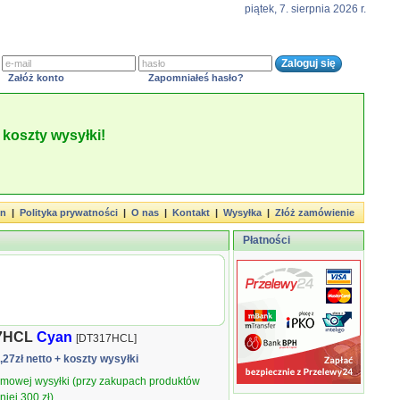
piątek, 7. sierpnia 2026 r.
Załóż konto
Zapomniałeś hasło?
koszty wysyłki!
in
|
Polityka prywatności
|
O nas
|
Kontakt
|
Wysyłka
|
Złóż zamówienie
Płatności
17HCL
Cyan
[DT317HCL]
9,27zł netto
+ koszty wysyłki
armowej wysyłki (przy zakupach produktów
iej 300 zł).