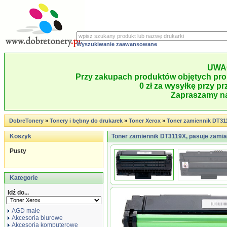
Wyszukiwanie zaawansowane
UWA
Przy zakupach produktów objętych pro
0 zł za wysyłkę przy pr
Zapraszamy na
DobreTonery
»
Tonery i bębny do drukarek
»
Toner Xerox
»
Toner zamiennik DT31
Koszyk
Toner zamiennik DT3119X, pasuje zamia
Pusty
Kategorie
Idź do...
AGD małe
Akcesoria biurowe
Akcesoria komputerowe