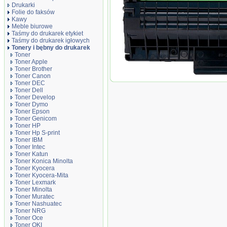
Drukarki
Folie do faksów
Kawy
Meble biurowe
Taśmy do drukarek etykiet
Taśmy do drukarek igłowych
Tonery i bębny do drukarek
Toner
Toner Apple
Toner Brother
Toner Canon
Toner zamiennik DT3119X
Toner DEC
Toner Dell
Toner Develop
Toner Dymo
Toner Epson
Toner Genicom
Toner HP
Toner Hp S-print
Toner IBM
Toner Intec
Toner Katun
Toner Konica Minolta
Toner Kyocera
Toner Kyocera-Mita
Toner Lexmark
Toner Minolta
Toner Muratec
Toner Nashuatec
Toner NRG
Toner Oce
Toner OKI