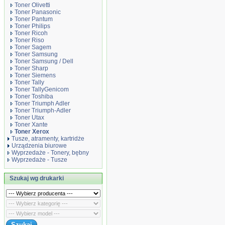
Toner Olivetti
Toner Panasonic
Toner Pantum
Toner Philips
Toner Ricoh
Toner Riso
Toner Sagem
Toner Samsung
Toner Samsung / Dell
Toner Sharp
Toner Siemens
Toner Tally
Toner TallyGenicom
Toner Toshiba
Toner Triumph Adler
Toner Triumph-Adler
Toner Utax
Toner Xante
Toner Xerox
Tusze, atramenty, kartridże
Urządzenia biurowe
Wyprzedaże - Tonery, bębny
Wyprzedaże - Tusze
Szukaj wg drukarki