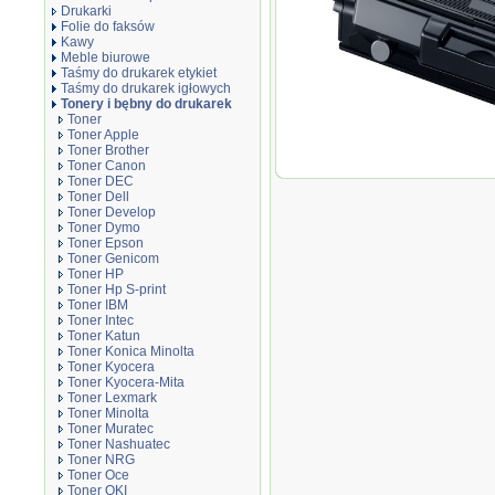
Drukarki
Folie do faksów
Kawy
Meble biurowe
Taśmy do drukarek etykiet
Taśmy do drukarek igłowych
Tonery i bębny do drukarek
Toner
Toner Apple
Toner Brother
Toner Canon
Toner zamiennik DT204LS
Toner DEC
Toner Dell
Toner Develop
Toner Dymo
Toner Epson
Toner Genicom
Toner HP
Toner Hp S-print
Toner IBM
Toner Intec
Toner Katun
Toner Konica Minolta
Toner Kyocera
Toner Kyocera-Mita
Toner Lexmark
Toner Minolta
Toner Muratec
Toner Nashuatec
Toner NRG
Toner Oce
Toner OKI