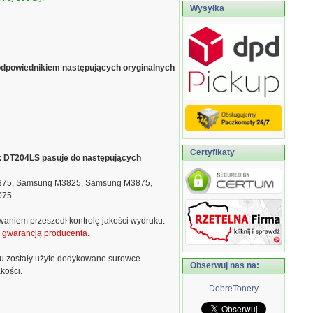
Wysyłka
odpowiednikiem następujących oryginalnych
Certyfikaty
ik DT204LS pasuje do następujących
75, Samsung M3825, Samsung M3875,
075
waniem przeszedł kontrolę jakości wydruku.
ą gwarancją producenta.
u zostały użyte dedykowane surowce
Obserwuj nas na:
kości.
DobreTonery