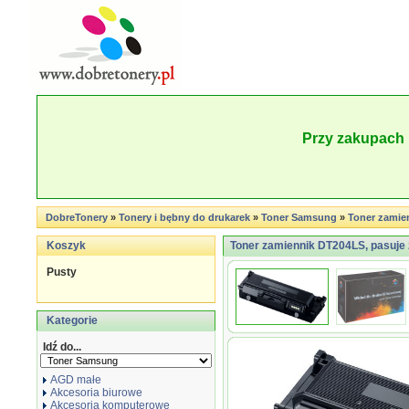
Przy zakupach 
DobreTonery
»
Tonery i bębny do drukarek
»
Toner Samsung
»
Toner zamie
Koszyk
Toner zamiennik DT204LS, pasuje
Pusty
Kategorie
Idź do...
AGD małe
Akcesoria biurowe
Akcesoria komputerowe