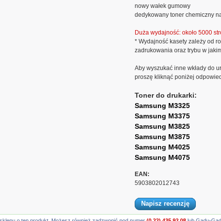
nowy wałek gumowy
dedykowany toner chemiczny na
Duża wydajność: około 5000 str
* Wydajność kasety zależy od ro
zadrukowania oraz trybu w jaki
Aby wyszukać inne wkłady do ur
proszę kliknąć poniżej odpowie
Toner do drukarki:
Samsung M3325
Samsung M3375
Samsung M3825
Samsung M3875
Samsung M4025
Samsung M4075
EAN:
5903802012743
Napisz recenzję
gę sklepu o ten produkt. Możesz również zadzwonić pod numer
(0 22) 435 92 08
lub Gadu-Gadu