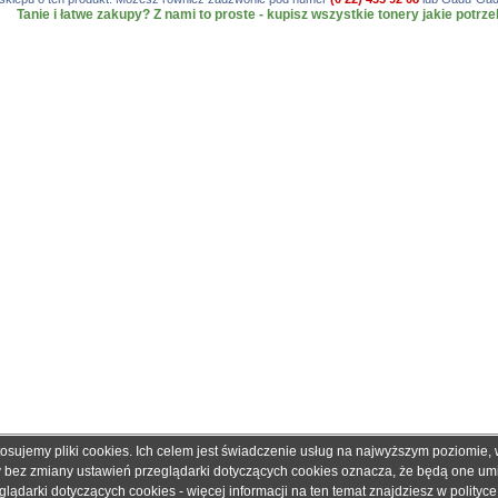
Tanie i łatwe zakupy? Z nami to proste - kupisz wszystkie tonery jakie potrze
tosujemy pliki cookies. Ich celem jest świadczenie usług na najwyższym poziomie
obretonery.pl są znakami zastrzeżonymi dla ich właścicieli i zostały użyte wyłącznie w cela
ny bez zmiany ustawień przeglądarki dotyczących cookies oznacza, że będą one u
 gwarantujemy, że publikowane dane techniczne nie zawierają braków lub błędów, które je
ądarki dotyczących cookies - więcej informacji na ten temat znajdziesz w
polityc
adku jakichkolwiek wątpliwości prosimy o kontakt z handlowcem przed podjęciem decyzji o 