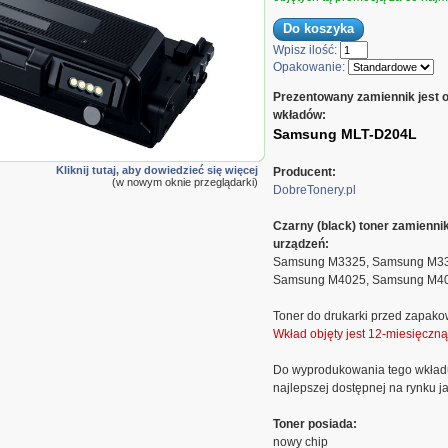
Wpisz ilość:
Opakowanie:
Prezentowany zamiennik jest 
wkładów:
Samsung MLT-D204L
Kliknij tutaj, aby dowiedzieć się więcej
Producent:
(w nowym oknie przeglądarki)
DobreTonery.pl
Czarny (black) toner zamienn
urządzeń:
Samsung M3325, Samsung M33
Samsung M4025, Samsung M4
Toner do drukarki przed zapako
Wkład objęty jest 12-miesięczn
Do wyprodukowania tego wkład
najlepszej dostępnej na rynku ja
Toner posiada:
nowy chip