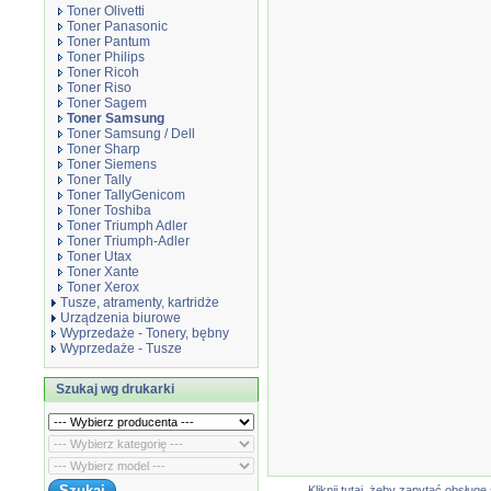
Toner Olivetti
Toner Panasonic
Toner Pantum
Toner Philips
Toner Ricoh
Toner Riso
Toner Sagem
Toner Samsung
Toner Samsung / Dell
Toner Sharp
Toner Siemens
Toner Tally
Toner TallyGenicom
Toner Toshiba
Toner Triumph Adler
Toner Triumph-Adler
Toner Utax
Toner Xante
Toner Xerox
Tusze, atramenty, kartridże
Urządzenia biurowe
Wyprzedaże - Tonery, bębny
Wyprzedaże - Tusze
Szukaj wg drukarki
Kliknij tutaj, żeby zapytać obsłu