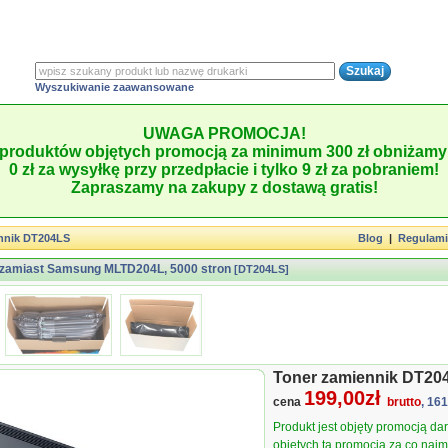
Wyszukiwanie zaawansowane
UWAGA PROMOCJA!
produktów objętych promocją za minimum 300 zł obniżamy 
0 zł za wysyłkę przy przedpłacie i tylko 9 zł za pobraniem!
Zapraszamy na zakupy z dostawą gratis!
nnik DT204LS
Blog
|
Regulam
 zamiast Samsung MLTD204L, 5000 stron
[DT204LS]
Toner zamiennik DT20
199,00zł
cena
brutto
, 16
Produkt jest objęty promocją d
objętych tą promocją za co najmn