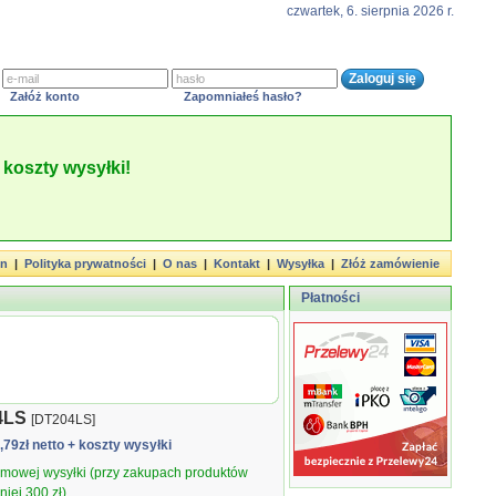
czwartek, 6. sierpnia 2026 r.
Załóż konto
Zapomniałeś hasło?
koszty wysyłki!
in
|
Polityka prywatności
|
O nas
|
Kontakt
|
Wysyłka
|
Złóż zamówienie
Płatności
4LS
[DT204LS]
1,79zł netto
+ koszty wysyłki
armowej wysyłki (przy zakupach produktów
iej 300 zł).