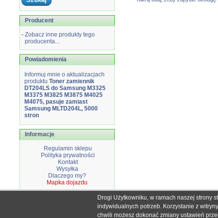
Producent
-
Zobacz inne produkty tego
producenta...
Powiadomienia
Informuj mnie o aktualizacjach
produktu
Toner zamiennik
DT204LS do Samsung M3325
M3375 M3825 M3875 M4025
M4075, pasuje zamiast
Samsung MLTD204L, 5000
stron
Informacje
Regulamin sklepu
Polityka prywatności
Kontakt
Wysyłka
Dlaczego my?
Mapka dojazdu
Drogi Użytkowniku, w ramach naszej strony s
Wszystkie nazwy i znaki handlowe użyte na stronie sklepu d
indywidualnych potrzeb. Korzystanie z witry
Mimo dołożenia wszelkich starań nie
chwili możesz dokonać zmiany ustawień przegl
W przyp