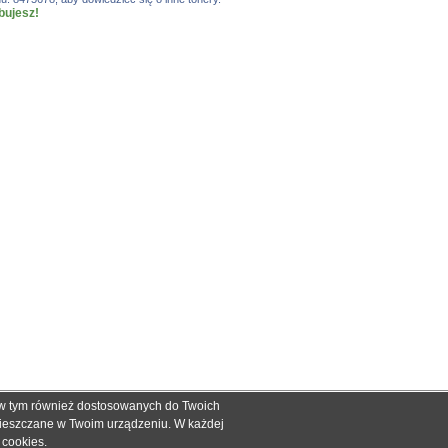
bujesz!
, w tym również dostosowanych do Twoich
ch informacyjnych dla określenia kompatybilności produktów.
mieszczane w Twoim urządzeniu. W każdej
dnak nie mogą być podstawą roszczeń.
e cookies
.
zakupie.