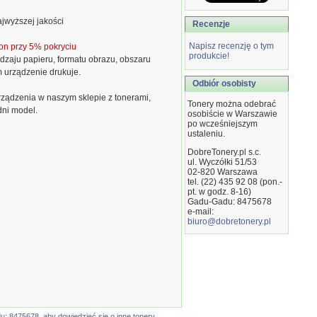
jwyższej jakości
Recenzje
Napisz recenzję o tym
on przy 5% pokryciu
produkcie!
dzaju papieru, formatu obrazu, obszaru
m urządzenie drukuje.
Odbiór osobisty
ządzenia w naszym sklepie z tonerami,
Tonery można odebrać
dni model.
osobiście w Warszawie
po wcześniejszym
ustaleniu.
DobreTonery.pl s.c.
ul. Wyczółki 51/53
02-820
Warszawa
tel. (22) 435 92 08 (pon.-
pt. w godz. 8-16)
Gadu-Gadu: 8475678
e-mail:
biuro@dobretonery.pl
: 8475678, aby dowiedzieć się o inne tonery.