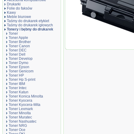
Akcesoria komputerowe
Drukarki
Folie do faksów
Kawy
Meble biurowe
Taśmy do drukarek etykiet
Taśmy do drukarek igłowych
Tonery i bębny do drukarek
Toner
Toner Apple
Toner Brother
Toner Canon
Toner zamiennik DT204ES
Toner DEC
Toner Dell
Toner Develop
Toner Dymo
Toner Epson
Toner Genicom
Toner HP
Toner Hp S-print
Toner IBM
Toner Intec
Toner Katun
Toner Konica Minolta
Toner Kyocera
Toner Kyocera-Mita
Toner Lexmark
Toner Minolta
Toner Muratec
Toner Nashuatec
Toner NRG
Toner Oce