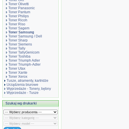
Toner OKI
Toner Olivetti
Toner Panasonic
Toner Pantum
Toner Philips
Toner Ricoh
Toner Riso
Toner Sagem
Toner Samsung
Toner Samsung / Dell
Toner Sharp
Toner Siemens
Toner Tally
Toner TallyGenicom
Toner Toshiba
Toner Triumph Adler
Toner Triumph-Adler
Toner Utax
Toner Xante
Toner Xerox
Tusze, atramenty, kartridże
Urządzenia biurowe
Wyprzedaże - Tonery, bębny
Wyprzedaże - Tusze
Szukaj wg drukarki