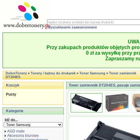
Wyszukiwanie zaawansowane
UWA
Przy zakupach produktów objętych pro
0 zł za wysyłkę przy pr
Zapraszamy na
DobreTonery
»
Tonery i bębny do drukarek
»
Toner Samsung
»
Toner zamiennik
DT204ES
Koszyk
Toner zamiennik DT204ES, pasuje zami
Pusty
Kategorie
Idź do...
AGD małe
Akcesoria biurowe