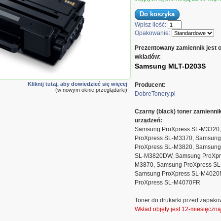
Wpisz ilość:
Opakowanie:
Prezentowany zamiennik jest 
wkładów:
Samsung MLT-D203S
DT203AS
Kliknij tutaj, aby dowiedzieć się więcej
Producent:
(w nowym oknie przeglądarki)
DobreTonery.pl
Czarny (black) toner zamienn
urządzeń:
Samsung ProXpress SL-M3320
ProXpress SL-M3370, Samsung
ProXpress SL-M3820, Samsung
SL-M3820DW, Samsung ProXpr
M3870, Samsung ProXpress SL
Samsung ProXpress SL-M4020
ProXpress SL-M4070FR
Toner do drukarki przed zapako
Wkład objęty jest 12-miesięczn