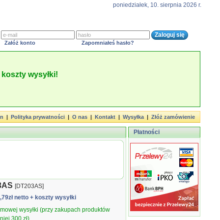
poniedziałek, 10. sierpnia 2026 r.
Załóż konto
Zapomniałeś hasło?
koszty wysyłki!
in
|
Polityka prywatności
|
O nas
|
Kontakt
|
Wysyłka
|
Złóż zamówienie
Płatności
3AS
[DT203AS]
1,79zł netto
+ koszty wysyłki
armowej wysyłki (przy zakupach produktów
iej 300 zł).