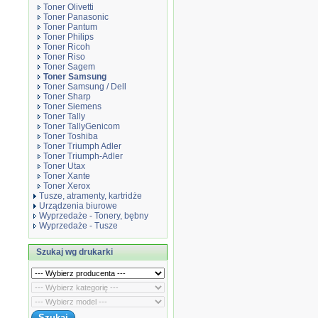
Toner Olivetti
Toner Panasonic
Toner Pantum
Toner Philips
Toner Ricoh
Toner Riso
Toner Sagem
Toner Samsung
Toner Samsung / Dell
Toner Sharp
Toner Siemens
Toner Tally
Toner TallyGenicom
Toner Toshiba
Toner Triumph Adler
Toner Triumph-Adler
Toner Utax
Toner Xante
Toner Xerox
Tusze, atramenty, kartridże
Urządzenia biurowe
Wyprzedaże - Tonery, bębny
Wyprzedaże - Tusze
Szukaj wg drukarki