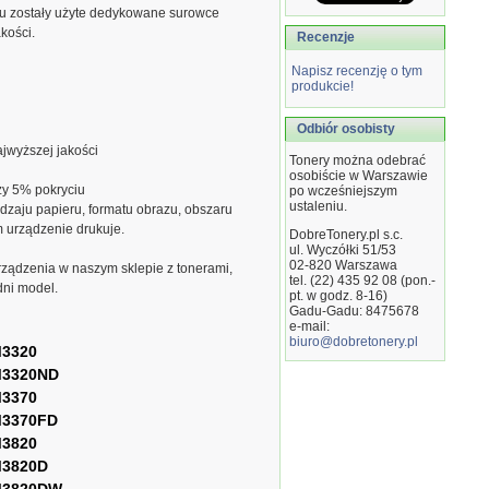
u zostały użyte dedykowane surowce
kości.
Recenzje
Napisz recenzję o tym
produkcie!
Odbiór osobisty
jwyższej jakości
Tonery można odebrać
osobiście w Warszawie
zy 5% pokryciu
po wcześniejszym
ustaleniu.
dzaju papieru, formatu obrazu, obszaru
m urządzenie drukuje.
DobreTonery.pl s.c.
ul. Wyczółki 51/53
02-820
Warszawa
ządzenia w naszym sklepie z tonerami,
tel. (22) 435 92 08 (pon.-
dni model.
pt. w godz. 8-16)
Gadu-Gadu: 8475678
e-mail:
biuro@dobretonery.pl
M3320
M3320ND
M3370
M3370FD
M3820
M3820D