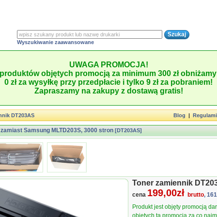
Wyszukiwanie zaawansowane
UWAGA PROMOCJA!
produktów objętych promocją za minimum 300 zł obniżamy 
0 zł za wysyłkę przy przedpłacie i tylko 9 zł za pobraniem!
Zapraszamy na zakupy z dostawą gratis!
nnik DT203AS
Blog
|
Regulam
e zamiast Samsung MLTD203S, 3000 stron
[DT203AS]
Toner zamiennik DT20
199,00zł
cena
brutto
, 16
Produkt jest objęty promocją d
objętych tą promocją za co najmn