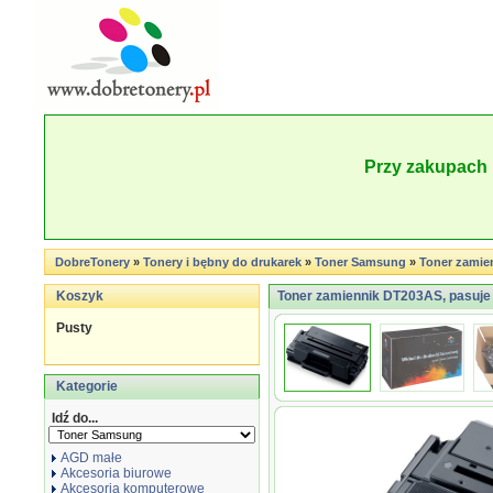
Przy zakupach 
DobreTonery
»
Tonery i bębny do drukarek
»
Toner Samsung
»
Toner zamie
Koszyk
Toner zamiennik DT203AS, pasuj
Pusty
Kategorie
Idź do...
AGD małe
Akcesoria biurowe
Akcesoria komputerowe