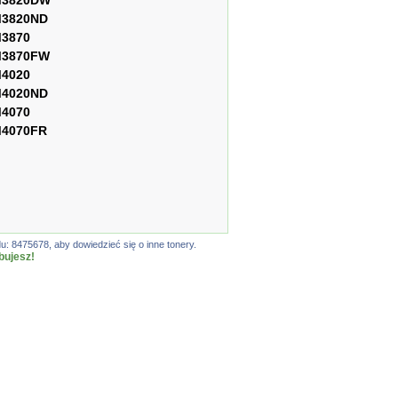
M3820DW
M3820ND
M3870
M3870FW
M4020
M4020ND
M4070
M4070FR
: 8475678, aby dowiedzieć się o inne tonery.
bujesz!