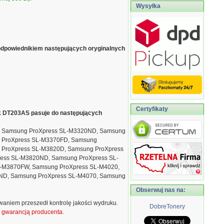
Wysyłka
odpowiednikiem następujących oryginalnych
Certyfikaty
ik DT203AS pasuje do następujących
, Samsung ProXpress SL-M3320ND, Samsung
 ProXpress SL-M3370FD, Samsung
 ProXpress SL-M3820D, Samsung ProXpress
ess SL-M3820ND, Samsung ProXpress SL-
-M3870FW, Samsung ProXpress SL-M4020,
ND, Samsung ProXpress SL-M4070, Samsung
Obserwuj nas na:
waniem przeszedł kontrolę jakości wydruku.
DobreTonery
ą gwarancją producenta.