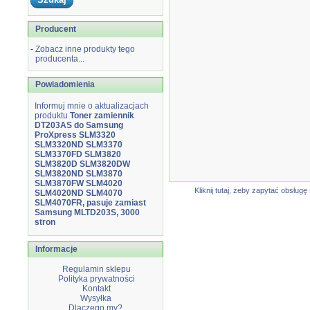
Producent
-
Zobacz inne produkty tego
producenta...
Powiadomienia
Informuj mnie o aktualizacjach
produktu
Toner zamiennik
DT203AS do Samsung
ProXpress SLM3320
SLM3320ND SLM3370
SLM3370FD SLM3820
SLM3820D SLM3820DW
SLM3820ND SLM3870
SLM3870FW SLM4020
Kliknij tutaj, żeby zapytać obsłu
SLM4020ND SLM4070
SLM4070FR, pasuje zamiast
Samsung MLTD203S, 3000
stron
Informacje
Regulamin sklepu
Polityka prywatności
Kontakt
Wysyłka
Dlaczego my?