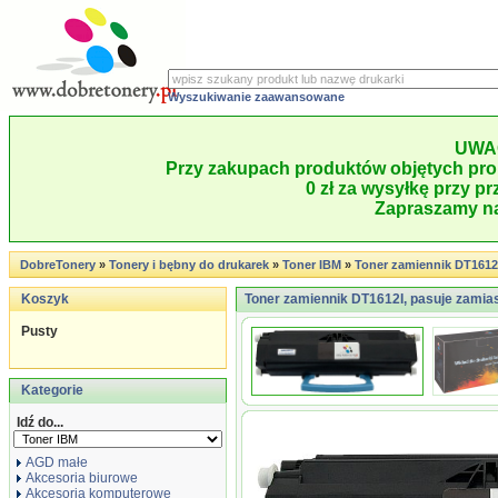
Wyszukiwanie zaawansowane
UWA
Przy zakupach produktów objętych pro
0 zł za wysyłkę przy pr
Zapraszamy na
DobreTonery
»
Tonery i bębny do drukarek
»
Toner IBM
»
Toner zamiennik DT1612
Koszyk
Toner zamiennik DT1612I, pasuje zamia
Pusty
Kategorie
Idź do...
AGD małe
Akcesoria biurowe
Akcesoria komputerowe