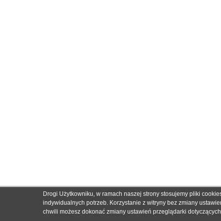
Drogi Użytkowniku, w ramach naszej strony stosujemy pliki cooki
indywidualnych potrzeb. Korzystanie z witryny bez zmiany ustaw
chwili możesz dokonać zmiany ustawień przeglądarki dotyczących c