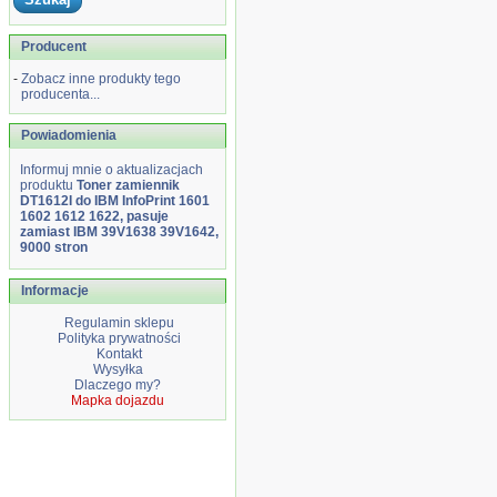
Producent
-
Zobacz inne produkty tego
producenta...
Powiadomienia
Informuj mnie o aktualizacjach
produktu
Toner zamiennik
DT1612I do IBM InfoPrint 1601
1602 1612 1622, pasuje
zamiast IBM 39V1638 39V1642,
9000 stron
Informacje
Regulamin sklepu
Polityka prywatności
Kontakt
Wysyłka
Dlaczego my?
Mapka dojazdu