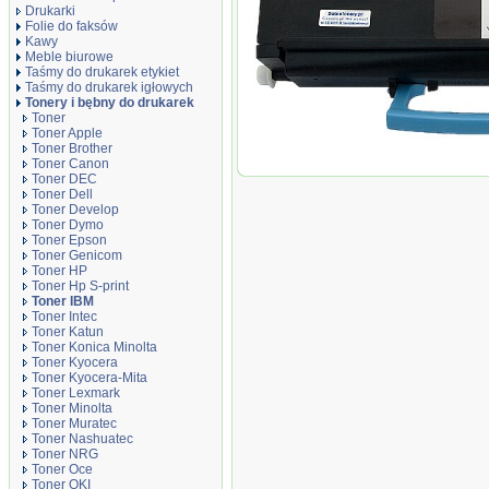
Drukarki
Folie do faksów
Kawy
Meble biurowe
Taśmy do drukarek etykiet
Taśmy do drukarek igłowych
Tonery i bębny do drukarek
Toner
Toner Apple
Toner Brother
Toner zamiennik DT1612I
Toner Canon
Toner DEC
Toner Dell
Toner Develop
Toner Dymo
Toner Epson
Toner Genicom
Toner HP
Toner Hp S-print
Toner IBM
Toner Intec
Toner Katun
Toner Konica Minolta
Toner Kyocera
Toner Kyocera-Mita
Toner Lexmark
Toner Minolta
Toner Muratec
Toner Nashuatec
Toner NRG
Toner Oce
Toner OKI