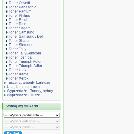
Toner Olivetti
Toner Panasonic
Toner Pantum
Toner Philips
Toner Ricoh
Toner Riso
Toner Sagem
Toner Samsung
Toner Samsung / Dell
Toner Sharp
Toner Siemens
Toner Tally
Toner TallyGenicom
Toner Toshiba
Toner Triumph Adler
Toner Triumph-Adler
Toner Utax
Toner Xante
Toner Xerox
Tusze, atramenty, kartridże
Urządzenia biurowe
Wyprzedaże - Tonery, bębny
Wyprzedaże - Tusze
Szukaj wg drukarki