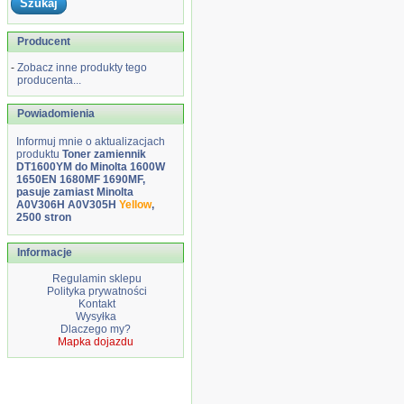
Producent
-
Zobacz inne produkty tego
producenta...
Powiadomienia
Informuj mnie o aktualizacjach
produktu
Toner zamiennik
DT1600YM do Minolta 1600W
1650EN 1680MF 1690MF,
pasuje zamiast Minolta
A0V306H A0V305H
Yellow
,
2500 stron
Informacje
Regulamin sklepu
Polityka prywatności
Kontakt
Wysyłka
Dlaczego my?
Mapka dojazdu