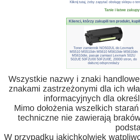
Kliknij tutaj, żeby zapytać obsługę sklepu o
Tanie i łatwe zakupy
Klienci, którzy zakupili ten produkt, kupi
Toner zamiennik NO502UL do Lexmark
MS510 MS510dn MS610 MS610de MS610dn
MS610dte, pasuje zamiast Lexmark 502U
502UE 50F2U00 50F2U0E, 20000 stron, do
dalszej odsprzedaży
Wszystkie nazwy i znaki handlowe 
znakami zastrzeżonymi dla ich właś
informacyjnych dla okreś
Mimo dołożenia wszelkich starań
techniczne nie zawierają braków
podst
W przypadku jakichkolwiek wątpliw