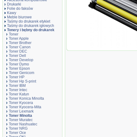
Akcesoria komputerowe
Drukarki
Folie do faksów
Kawy
Meble biurowe
Taśmy do drukarek etykiet
Taśmy do drukarek igłowych
Tonery i bębny do drukarek
Toner
Toner Apple
Toner Brother
Toner Canon
Toner zamiennik DT1600YM 
Toner DEC
Toner Dell
Toner Develop
Toner Dymo
Toner Epson
Toner Genicom
Toner HP
Toner Hp S-print
Toner IBM
Toner Intec
Toner Katun
Toner Konica Minolta
Toner Kyocera
Toner Kyocera-Mita
Toner Lexmark
Toner Minolta
Toner Muratec
Toner Nashuatec
Toner NRG
Toner Oce