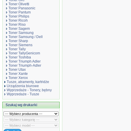
Toner OKI
Toner Olivetti
Toner Panasonic
Toner Pantum
Toner Philips
Toner Ricoh
Toner Riso
Toner Sagem
Toner Samsung
Toner Samsung / Dell
Toner Sharp
Toner Siemens
Toner Tally
Toner TallyGenicom
Toner Toshiba
Toner Triumph Adler
Toner Triumph-Adler
Toner Utax
Toner Xante
Toner Xerox
Tusze, atramenty, kartridże
Urządzenia biurowe
Wyprzedaże - Tonery, bębny
Wyprzedaże - Tusze
Szukaj wg drukarki