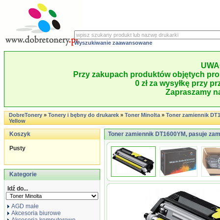
Wyszukiwanie zaawansowane
UWA
Przy zakupach produktów objętych pro
0 zł za wysyłkę przy pr
Zapraszamy na
DobreTonery
»
Tonery i bębny do drukarek
»
Toner Minolta
»
Toner zamiennik DT
Yellow
Koszyk
Toner zamiennik DT1600YM, pasuje zami
Pusty
Kategorie
Idź do...
AGD małe
Akcesoria biurowe