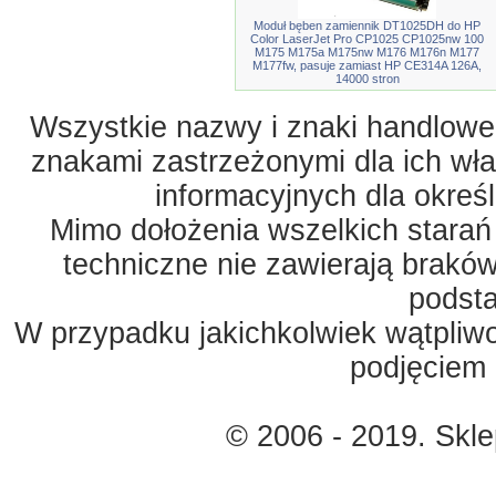
Moduł bęben zamiennik DT1025DH do HP
Color LaserJet Pro CP1025 CP1025nw 100
M175 M175a M175nw M176 M176n M177
M177fw, pasuje zamiast HP CE314A 126A,
14000 stron
Wszystkie nazwy i znaki handlowe 
znakami zastrzeżonymi dla ich właś
informacyjnych dla okreś
Mimo dołożenia wszelkich starań
techniczne nie zawierają braków
podst
W przypadku jakichkolwiek wątpliw
podjęciem 
© 2006 - 2019. Skl