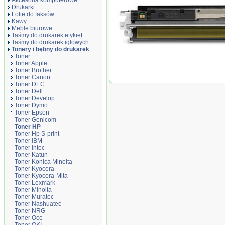
Akcesoria komputerowe
Drukarki
Folie do faksów
Kawy
Meble biurowe
Taśmy do drukarek etykiet
Taśmy do drukarek igłowych
Tonery i bębny do drukarek
Toner zamiennik DT1025YH Yellow
Toner
Toner Apple
Toner Brother
Toner Canon
Toner DEC
Toner Dell
Toner Develop
Toner Dymo
Toner Epson
Toner Genicom
Toner HP
Toner Hp S-print
Toner IBM
Toner Intec
Toner Katun
Toner Konica Minolta
Toner Kyocera
Toner Kyocera-Mita
Toner Lexmark
Toner Minolta
Toner Muratec
Toner Nashuatec
Toner NRG
Toner Oce