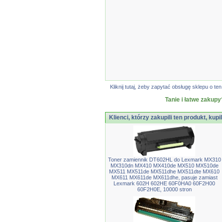
Kliknij tutaj, żeby zapytać obsługę sklepu o
Tanie i łatwe zakupy
Klienci, którzy zakupili ten produkt, kupi
Toner zamiennik DT602HL do Lexmark MX310
MX310dn MX410 MX410de MX510 MX510de
MX511 MX511de MX511dhe MX511dte MX610
MX611 MX611de MX611dhe, pasuje zamiast
Lexmark 602H 602HE 60F0HA0 60F2H00
60F2H0E, 10000 stron