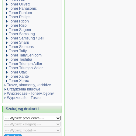
Toner OKI
Toner Olivetti
Toner Panasonic
Toner Pantum
Toner Philips
Toner Ricoh
Toner Riso
Toner Sagem
Toner Samsung
Toner Samsung / Dell
Toner Sharp
Toner Siemens
Toner Tally
Toner TallyGenicom
Toner Toshiba
Toner Triumph Adler
Toner Triumph-Adler
Toner Utax
Toner Xante
Toner Xerox
Tusze, atramenty, kartridże
Urządzenia biurowe
Wyprzedaże - Tonery, bębny
Wyprzedaże - Tusze
Szukaj wg drukarki