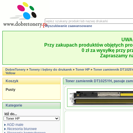
Wyszukiwanie zaawansowane
UWA
Przy zakupach produktów objętych pro
0 zł za wysyłkę przy pr
Zapraszamy na
DobreTonery
»
Tonery i bębny do drukarek
»
Toner HP
»
Toner zamiennik DT1025
Yellow
Koszyk
Toner zamiennik DT1025YH, pasuje zam
Pusty
Kategorie
Idź do...
AGD małe
Akcesoria biurowe