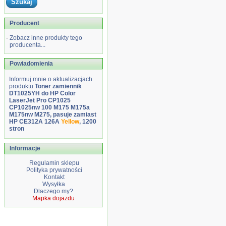
Producent
-
Zobacz inne produkty tego
producenta...
Powiadomienia
Informuj mnie o aktualizacjach
produktu
Toner zamiennik
DT1025YH do HP Color
LaserJet Pro CP1025
CP1025nw 100 M175 M175a
M175nw M275, pasuje zamiast
HP CE312A 126A
Yellow
, 1200
stron
Informacje
Regulamin sklepu
Polityka prywatności
Kontakt
Wysyłka
Dlaczego my?
Mapka dojazdu