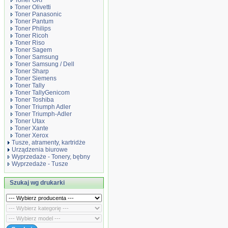
Toner OKI
Toner Olivetti
Toner Panasonic
Toner Pantum
Toner Philips
Toner Ricoh
Toner Riso
Toner Sagem
Toner Samsung
Toner Samsung / Dell
Toner Sharp
Toner Siemens
Toner Tally
Toner TallyGenicom
Toner Toshiba
Toner Triumph Adler
Toner Triumph-Adler
Toner Utax
Toner Xante
Toner Xerox
Tusze, atramenty, kartridże
Urządzenia biurowe
Wyprzedaże - Tonery, bębny
Wyprzedaże - Tusze
Szukaj wg drukarki