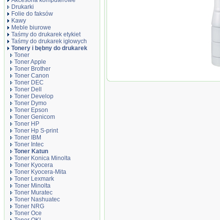
Akcesoria komputerowe
Drukarki
Folie do faksów
Kawy
Meble biurowe
Taśmy do drukarek etykiet
Taśmy do drukarek igłowych
Tonery i bębny do drukarek
Toner
Toner Apple
Toner Brother
Toner Katun TN
Toner Canon
Minolta Bizhub 3
Toner DEC
czarny black P
Toner Dell
Toner Develop
Toner Dymo
Toner Epson
Toner Genicom
Toner HP
Toner Hp S-print
Toner IBM
Toner Intec
Toner Katun
Toner Konica Minolta
Toner Kyocera
Toner Kyocera-Mita
Toner Lexmark
Toner Minolta
Toner Muratec
Toner Nashuatec
Toner NRG
Toner Oce