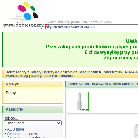
Wyszukiwanie zaawansowane
UWA
Przy zakupach produktów objętych pro
0 zł za wysyłkę przy pr
Zapraszamy na
DobreTonery
»
Tonery i bębny do drukarek
»
Toner Katun
»
Toner Katun TN-414 d
363/423 | 512g | czarny black Performance
Koszyk
Toner Katun TN-414 do Konica Minolta Bi
Pusty
Kategorie
Idź do...
AGD małe
Akcesoria biurowe