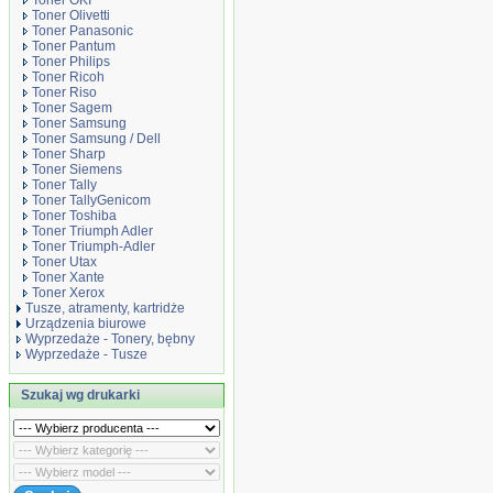
Toner OKI
Toner Olivetti
Toner Panasonic
Toner Pantum
Toner Philips
Toner Ricoh
Toner Riso
Toner Sagem
Toner Samsung
Toner Samsung / Dell
Toner Sharp
Toner Siemens
Toner Tally
Toner TallyGenicom
Toner Toshiba
Toner Triumph Adler
Toner Triumph-Adler
Toner Utax
Toner Xante
Toner Xerox
Tusze, atramenty, kartridże
Urządzenia biurowe
Wyprzedaże - Tonery, bębny
Wyprzedaże - Tusze
Szukaj wg drukarki