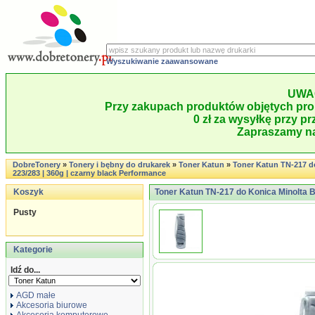
Wyszukiwanie zaawansowane
UWA
Przy zakupach produktów objętych pro
0 zł za wysyłkę przy pr
Zapraszamy na
DobreTonery
»
Tonery i bębny do drukarek
»
Toner Katun
»
Toner Katun TN-217 d
223/283 | 360g | czarny black Performance
Koszyk
Toner Katun TN-217 do Konica Minolta Bi
Pusty
Kategorie
Idź do...
AGD małe
Akcesoria biurowe