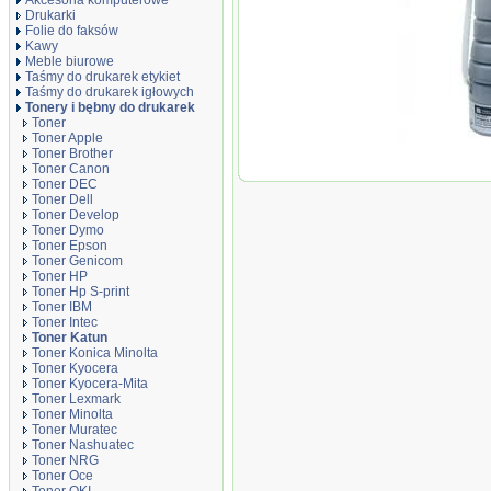
Akcesoria komputerowe
Drukarki
Folie do faksów
Kawy
Meble biurowe
Taśmy do drukarek etykiet
Taśmy do drukarek igłowych
Tonery i bębny do drukarek
Toner
Toner Apple
Toner Brother
Toner Katun TN
Toner Canon
Minolta Bizhub 2
Toner DEC
czarny black P
Toner Dell
Toner Develop
Toner Dymo
Toner Epson
Toner Genicom
Toner HP
Toner Hp S-print
Toner IBM
Toner Intec
Toner Katun
Toner Konica Minolta
Toner Kyocera
Toner Kyocera-Mita
Toner Lexmark
Toner Minolta
Toner Muratec
Toner Nashuatec
Toner NRG
Toner Oce