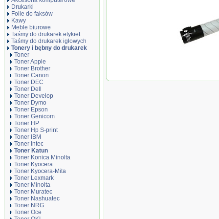
Akcesoria komputerowe
Drukarki
Folie do faksów
Kawy
Meble biurowe
Taśmy do drukarek etykiet
Taśmy do drukarek igłowych
Tonery i bębny do drukarek
Toner
Toner Apple
Toner Brother
Toner Katun Kon
Toner Canon
bizhub C454 | 5
Toner DEC
Acces
Toner Dell
Toner Develop
Toner Dymo
Toner Epson
Toner Genicom
Toner HP
Toner Hp S-print
Toner IBM
Toner Intec
Toner Katun
Toner Konica Minolta
Toner Kyocera
Toner Kyocera-Mita
Toner Lexmark
Toner Minolta
Toner Muratec
Toner Nashuatec
Toner NRG
Toner Oce