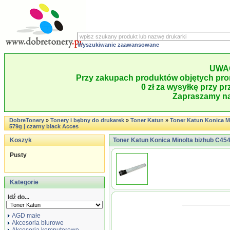
Wyszukiwanie zaawansowane
UWA
Przy zakupach produktów objętych pro
0 zł za wysyłkę przy pr
Zapraszamy na
DobreTonery
»
Tonery i bębny do drukarek
»
Toner Katun
»
Toner Katun Konica Mi
579g | czarny black Acces
Koszyk
Toner Katun Konica Minolta bizhub C454
Pusty
Kategorie
Idź do...
AGD małe
Akcesoria biurowe