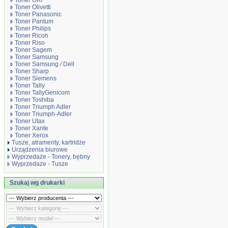
Toner OKI
Toner Olivetti
Toner Panasonic
Toner Pantum
Toner Philips
Toner Ricoh
Toner Riso
Toner Sagem
Toner Samsung
Toner Samsung / Dell
Toner Sharp
Toner Siemens
Toner Tally
Toner TallyGenicom
Toner Toshiba
Toner Triumph Adler
Toner Triumph-Adler
Toner Utax
Toner Xante
Toner Xerox
Tusze, atramenty, kartridże
Urządzenia biurowe
Wyprzedaże - Tonery, bębny
Wyprzedaże - Tusze
Szukaj wg drukarki