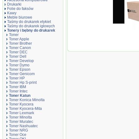
Akcesoria komputerowe
Drukarki
Folie do faksów
Kawy
Meble biurowe
Taśmy do drukarek etykiet
Taśmy do drukarek igłowych
Tonery i bębny do drukarek
Toner
Toner Apple
Toner Brother
Toner Katun do
Toner Canon
ECOSYS M 5521
Toner DEC
|2600 str. | czar
Toner Dell
Toner Develop
Toner Dymo
Toner Epson
Toner Genicom
Toner HP
Toner Hp S-print
Toner IBM
Toner Intec
Toner Katun
Toner Konica Minolta
Toner Kyocera
Toner Kyocera-Mita
Toner Lexmark
Toner Minolta
Toner Muratec
Toner Nashuatec
Toner NRG
Toner Oce