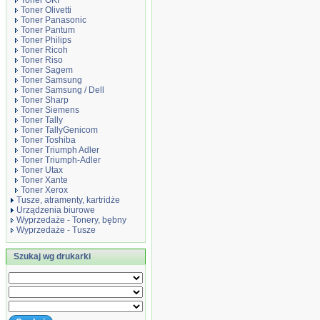
Toner OKI
Toner Olivetti
Toner Panasonic
Toner Pantum
Toner Philips
Toner Ricoh
Toner Riso
Toner Sagem
Toner Samsung
Toner Samsung / Dell
Toner Sharp
Toner Siemens
Toner Tally
Toner TallyGenicom
Toner Toshiba
Toner Triumph Adler
Toner Triumph-Adler
Toner Utax
Toner Xante
Toner Xerox
Tusze, atramenty, kartridże
Urządzenia biurowe
Wyprzedaże - Tonery, bębny
Wyprzedaże - Tusze
Szukaj wg drukarki