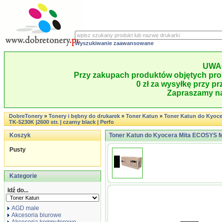
Wyszukiwanie zaawansowane
UWA
Przy zakupach produktów objętych pro
0 zł za wysyłkę przy pr
Zapraszamy na
DobreTonery
»
Tonery i bębny do drukarek
»
Toner Katun
»
Toner Katun do Kyoce
TK-5230K |2600 str. | czarny black | Perfo
Koszyk
Toner Katun do Kyocera Mita ECOSYS M 55
Pusty
Kategorie
Idź do...
AGD małe
Akcesoria biurowe