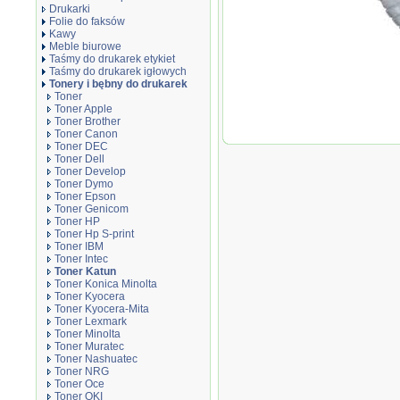
Drukarki
Folie do faksów
Kawy
Meble biurowe
Taśmy do drukarek etykiet
Taśmy do drukarek igłowych
Tonery i bębny do drukarek
Toner
Toner Apple
Toner Brother
Toner Kat
Toner Canon
Bizhub 36
Toner DEC
Performa
Toner Dell
Toner Develop
Toner Dymo
Toner Epson
Toner Genicom
Toner HP
Toner Hp S-print
Toner IBM
Toner Intec
Toner Katun
Toner Konica Minolta
Toner Kyocera
Toner Kyocera-Mita
Toner Lexmark
Toner Minolta
Toner Muratec
Toner Nashuatec
Toner NRG
Toner Oce
Toner OKI