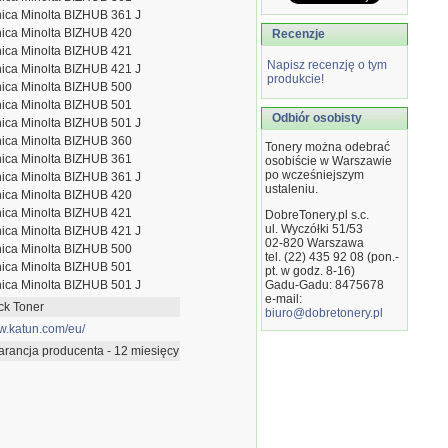
ica Minolta BIZHUB 361 J
ica Minolta BIZHUB 420
Recenzje
ica Minolta BIZHUB 421
Napisz recenzję o tym
ica Minolta BIZHUB 421 J
produkcie!
ica Minolta BIZHUB 500
ica Minolta BIZHUB 501
Odbiór osobisty
ica Minolta BIZHUB 501 J
ica Minolta BIZHUB 360
Tonery można odebrać
ica Minolta BIZHUB 361
osobiście w Warszawie
po wcześniejszym
ica Minolta BIZHUB 361 J
ustaleniu.
ica Minolta BIZHUB 420
ica Minolta BIZHUB 421
DobreTonery.pl s.c.
ul. Wyczółki 51/53
ica Minolta BIZHUB 421 J
02-820
Warszawa
ica Minolta BIZHUB 500
tel. (22) 435 92 08 (pon.-
ica Minolta BIZHUB 501
pt. w godz. 8-16)
ica Minolta BIZHUB 501 J
Gadu-Gadu: 8475678
e-mail:
ck Toner
biuro@dobretonery.pl
.katun.com/eu/
rancja producenta - 12 miesięcy