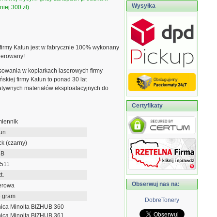
Wysyłka
iej 300 zł).
 firmy Katun jest w fabrycznie 100% wykonany
nerowany!
sowania w kopiarkach laserowych firmy
skiej firmy Katun to ponad 30 lat
atywnych materiałów eksploatacyjnych do
Certyfikaty
iennik
un
ck (czarny)
4B
511
t.
Obserwuj nas na:
erowa
 gram
DobreTonery
ica Minolta BIZHUB 360
ica Minolta BIZHUB 361