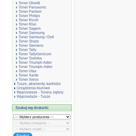
Toner Olivetti
Toner Panasonic
Toner Pantum
Toner Philips
Toner Ricoh
Toner Riso
Toner Sagem
Toner Samsung
Toner Samsung / Dell
Toner Sharp
Toner Siemens
Toner Tally
Toner TallyGenicom
Toner Toshiba
Toner Triumph Adler
Toner Triumph-Adler
Toner Utax
Toner Xante
Toner Xerox
Tusze, atramenty, kartridże
Urządzenia biurowe
Wyprzedaże - Tonery, bębny
Wyprzedaże - Tusze
Szukaj wg drukarki