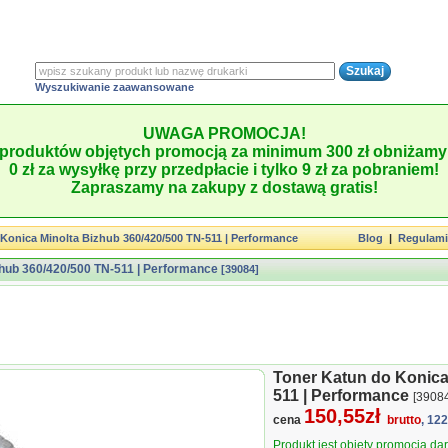
Wyszukiwanie zaawansowane
UWAGA PROMOCJA!
produktów objętych promocją za minimum 300 zł obniżamy 
0 zł za wysyłkę przy przedpłacie i tylko 9 zł za pobraniem!
Zapraszamy na zakupy z dostawą gratis!
Konica Minolta Bizhub 360/420/500 TN-511 | Performance
Blog
|
Regulam
zhub 360/420/500 TN-511 | Performance
[39084]
Toner Katun do Konica
511 | Performance
[3908
150,55zł
cena
brutto
, 12
Produkt jest objęty promocją d