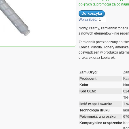
objętych tą promocją za co najmn
Wpisz ilość:
Nowy, czarny, zamiennik toneru
z nowych elementów - nie rege
Zamiennik przeznaczany do sto
un do Konica Minolta
0/420/500 TN-511 |
Konica Minolta. Tonery amerykań
nce
doświadczeń w produkcji altern
drukarek oraz kopiarek.
Zam./Oryg.:
Zam
Producent:
Kat
Kolor:
bla
Kod OEM:
02
TN-
Ilość w opakowaniu:
1 sz
Technologia druku:
las
Pojemność w proszku:
676
Kompatybilne urządzenia:
Kon
Kon