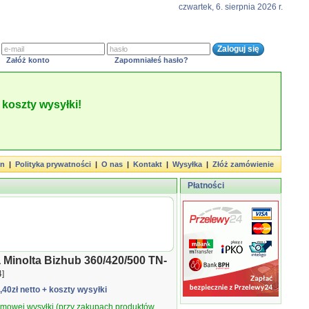
czwartek, 6. sierpnia 2026 r.
Załóż konto
Zapomniałeś hasło?
koszty wysyłki!
in
|
Polityka prywatności
|
O nas
|
Kontakt
|
Wysyłka
|
Złóż zamówienie
Płatności
 Minolta Bizhub 360/420/500 TN-
4]
2,40zł netto
+ koszty wysyłki
armowej wysyłki (przy zakupach produktów