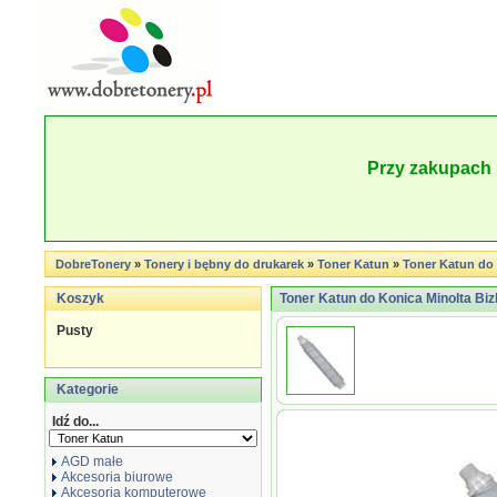
Przy zakupach 
DobreTonery
»
Tonery i bębny do drukarek
»
Toner Katun
»
Toner Katun do 
Koszyk
Toner Katun do Konica Minolta Bi
Pusty
Kategorie
Idź do...
AGD małe
Akcesoria biurowe
Akcesoria komputerowe