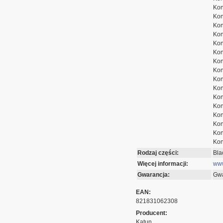
Kon
Kon
Kon
Kon
Kon
Kon
Kon
Kon
Kon
Kon
Kon
Kon
Kon
Kon
Kon
Kon
Rodzaj części:
Bla
Więcej informacji:
www
Gwarancja:
Gwa
EAN:
821831062308
Producent:
Katun