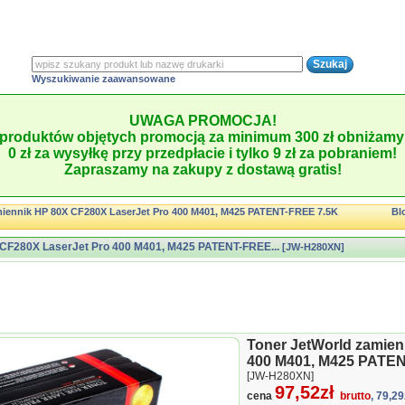
Wyszukiwanie zaawansowane
UWAGA PROMOCJA!
produktów objętych promocją za minimum 300 zł obniżamy 
0 zł za wysyłkę przy przedpłacie i tylko 9 zł za pobraniem!
Zapraszamy na zakupy z dostawą gratis!
miennik HP 80X CF280X LaserJet Pro 400 M401, M425 PATENT-FREE 7.5K
Bl
 CF280X LaserJet Pro 400 M401, M425 PATENT-FREE...
[JW-H280XN]
Toner JetWorld zamien
400 M401, M425 PATENT
[JW-H280XN]
97,52zł
cena
brutto
, 79,29