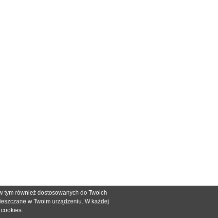
, w tym również dostosowanych do Twoich
ch informacyjnych dla określenia kompatybilności produktów.
mieszczane w Twoim urządzeniu. W każdej
dnak nie mogą być podstawą roszczeń.
e cookies
.
zakupie.