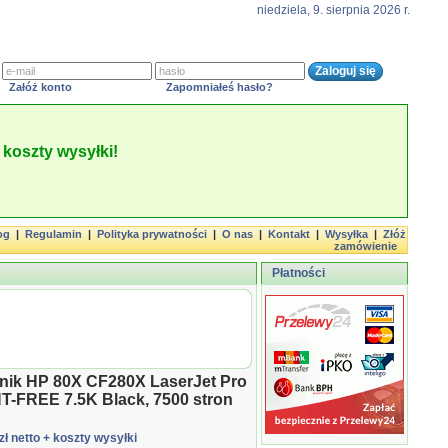
niedziela, 9. sierpnia 2026 r.
Załóż konto
Zapomniałeś hasło?
koszty wysyłki!
og
|
Regulamin
|
Polityka prywatności
|
O nas
|
Kontakt
|
Wysyłka
|
Złóż
zamówienie
Płatności
nik HP 80X CF280X LaserJet Pro
-FREE 7.5K Black, 7500 stron
zł netto
+ koszty wysyłki