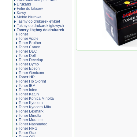
Akcesoria komputerowe
Drukarki
Folie do faksów
Kawy
Meble biurowe
Taśmy do drukarek etykiet
Taśmy do drukarek igłowych
Tonery i bębny do drukarek
Toner
Toner Apple
Toner Brother
Toner Canon
Toner JetWorld zam
Toner DEC
Pro 400 M401, M425
Toner Dell
Toner Develop
Toner Dymo
Toner Epson
Toner Genicom
Toner HP
Toner Hp S-print
Toner IBM
Toner Intec
Toner Katun
Toner Konica Minolta
Toner Kyocera
Toner Kyocera-Mita
Toner Lexmark
Toner Minolta
Toner Muratec
Toner Nashuatec
Toner NRG
Toner Oce