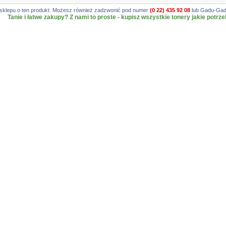
gę sklepu o ten produkt. Możesz również zadzwonić pod numer
(0 22) 435 92 08
lub Gadu-Gadu
Tanie i łatwe zakupy? Z nami to proste - kupisz wszystkie tonery jakie potrze