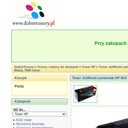
Przy zakupach 
DobreTonery
»
Tonery i bębny do drukarek
»
Toner HP
»
Toner JetWorld za
Black, 7500 stron
Koszyk
Toner JetWorld zamiennik HP 80X
Pusty
Kategorie
Idź do...
AGD małe
Akcesoria biurowe