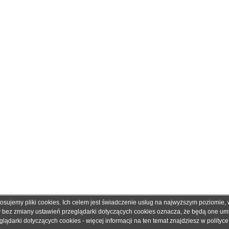
tosujemy pliki cookies. Ich celem jest świadczenie usług na najwyższym poziomie
obretonery.pl są znakami zastrzeżonymi dla ich właścicieli i zostały użyte wyłącznie w cela
ny bez zmiany ustawień przeglądarki dotyczących cookies oznacza, że będą one u
 gwarantujemy, że publikowane dane techniczne nie zawierają braków lub błędów, które je
ądarki dotyczących cookies - więcej informacji na ten temat znajdziesz w
polityc
adku jakichkolwiek wątpliwości prosimy o kontakt z handlowcem przed podjęciem decyzji o 