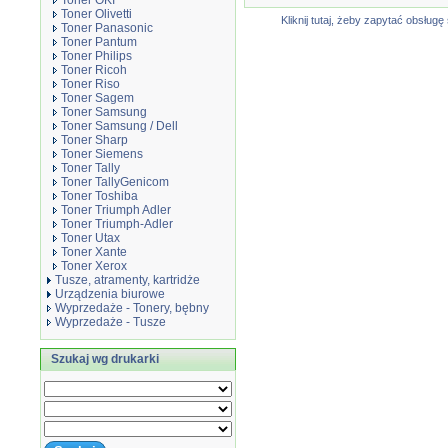
Toner OKI
Toner Olivetti
Kliknij tutaj, żeby zapytać obsłu
Toner Panasonic
Toner Pantum
Toner Philips
Toner Ricoh
Toner Riso
Toner Sagem
Toner Samsung
Toner Samsung / Dell
Toner Sharp
Toner Siemens
Toner Tally
Toner TallyGenicom
Toner Toshiba
Toner Triumph Adler
Toner Triumph-Adler
Toner Utax
Toner Xante
Toner Xerox
Tusze, atramenty, kartridże
Urządzenia biurowe
Wyprzedaże - Tonery, bębny
Wyprzedaże - Tusze
Szukaj wg drukarki