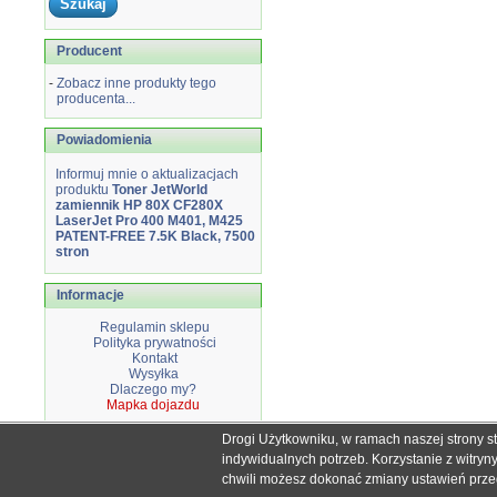
Producent
-
Zobacz inne produkty tego
producenta...
Powiadomienia
Informuj mnie o aktualizacjach
produktu
Toner JetWorld
zamiennik HP 80X CF280X
LaserJet Pro 400 M401, M425
PATENT-FREE 7.5K Black, 7500
stron
Informacje
Regulamin sklepu
Polityka prywatności
Kontakt
Wysyłka
Dlaczego my?
Mapka dojazdu
Drogi Użytkowniku, w ramach naszej strony s
Wszystkie nazwy i znaki handlowe użyte na stronie sklepu d
indywidualnych potrzeb. Korzystanie z witry
Mimo dołożenia wszelkich starań nie
chwili możesz dokonać zmiany ustawień przegl
W przyp