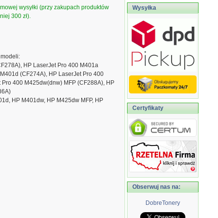
armowej wysyłki (przy zakupach produktów
Wysyłka
iej 300 zł).
modeli:
CF278A), HP LaserJet Pro 400 M401a
 M401d (CF274A), HP LaserJet Pro 400
t Pro 400 M425dw(dnw) MFP (CF288A), HP
86A)
01d, HP M401dw, HP M425dw MFP, HP
Certyfikaty
Obserwuj nas na:
DobreTonery