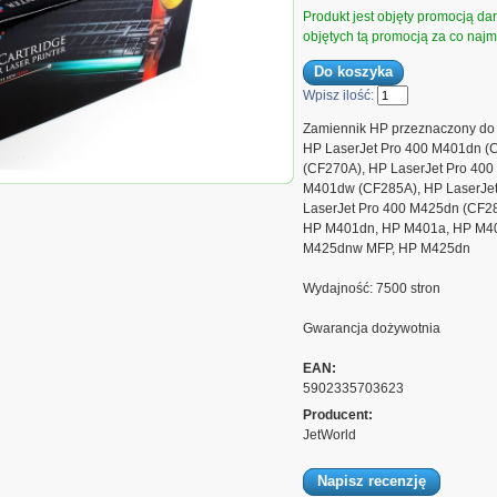
Produkt jest objęty promocją d
objętych tą promocją za co najmn
Wpisz ilość:
Zamiennik HP przeznaczony do 
HP LaserJet Pro 400 M401dn (
(CF270A), HP LaserJet Pro 400
iennik HP 80X CF280X LaserJet
M401dw (CF285A), HP LaserJe
 PATENT-FREE 7.5K Black,...
LaserJet Pro 400 M425dn (CF2
HP M401dn, HP M401a, HP M4
M425dnw MFP, HP M425dn
Wydajność: 7500 stron
Gwarancja dożywotnia
EAN:
5902335703623
Producent:
JetWorld
Napisz recenzję