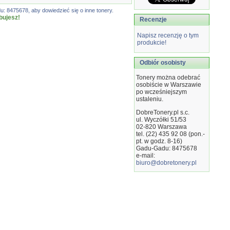
: 8475678, aby dowiedzieć się o inne tonery.
bujesz!
Recenzje
Napisz recenzję o tym
produkcie!
Odbiór osobisty
Tonery można odebrać
osobiście w Warszawie
po wcześniejszym
ustaleniu.
DobreTonery.pl s.c.
ul. Wyczółki 51/53
02-820
Warszawa
tel. (22) 435 92 08 (pon.-
pt. w godz. 8-16)
Gadu-Gadu: 8475678
e-mail:
biuro@dobretonery.pl