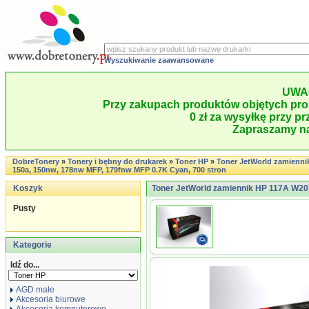
Wyszukiwanie zaawansowane
UWA
Przy zakupach produktów objętych pro
0 zł za wysyłkę przy pr
Zapraszamy na
DobreTonery
»
Tonery i bębny do drukarek
»
Toner HP
»
Toner JetWorld zamienni
150a, 150nw, 178nw MFP, 179fnw MFP 0.7K Cyan, 700 stron
Koszyk
Toner JetWorld zamiennik HP 117A W207
Pusty
Kategorie
Idź do...
AGD małe
Akcesoria biurowe