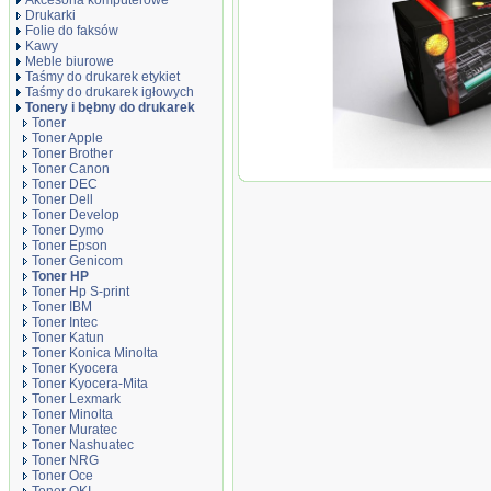
Akcesoria komputerowe
Drukarki
Folie do faksów
Kawy
Meble biurowe
Taśmy do drukarek etykiet
Taśmy do drukarek igłowych
Tonery i bębny do drukarek
Toner
Toner Apple
Toner Brother
Toner Canon
Toner JetWorld zamienn
Toner DEC
LaserJet 150a, 150nw, 17
Toner Dell
Toner Develop
Toner Dymo
Toner Epson
Toner Genicom
Toner HP
Toner Hp S-print
Toner IBM
Toner Intec
Toner Katun
Toner Konica Minolta
Toner Kyocera
Toner Kyocera-Mita
Toner Lexmark
Toner Minolta
Toner Muratec
Toner Nashuatec
Toner NRG
Toner Oce