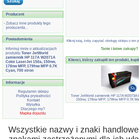
Producent
-
Zobacz inne produkty tego
producenta...
Powiadomienia
Kliknij tutaj, żeby zapytać obsługę sklepu o t
Informuj mnie o aktualizacjach
Tanie i łatwe zakupy?
produktu
Toner JetWorld
zamiennik HP 117A W2071A
Klienci, którzy zakupili ten produkt, kupi
Color LaserJet 150a, 150nw,
178nw MFP, 179fnw MFP 0.7K
Cyan, 700 stron
Informacje
Regulamin sklepu
Polityka prywatności
Toner JetWorld zamiennik HP 117A W2073A C
150nw, 178nw MFP, 179fnw MFP 0.7K Mag
Kontakt
Wysyłka
Dlaczego my?
Mapka dojazdu
Wszystkie nazwy i znaki handlowe 