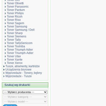
Toner OKI
Toner Olivetti
Toner Panasonic
Toner Pantum
Toner Philips
Toner Ricoh
Toner Riso
Toner Sagem
Toner Samsung
Toner Samsung / Dell
Toner Sharp
Toner Siemens
Toner Tally
Toner TallyGenicom
Toner Toshiba
Toner Triumph Adler
Toner Triumph-Adler
Toner Utax
Toner Xante
Toner Xerox
Tusze, atramenty, kartridże
Urządzenia biurowe
Wyprzedaże - Tonery, bębny
Wyprzedaże - Tusze
Szukaj wg drukarki