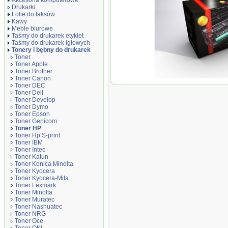
Akcesoria komputerowe
Drukarki
Folie do faksów
Kawy
Meble biurowe
Taśmy do drukarek etykiet
Taśmy do drukarek igłowych
Tonery i bębny do drukarek
Toner
Toner Apple
Toner Brother
Toner Canon
Toner JetWorld zamienn
Toner DEC
LaserJet 150a, 150nw, 17
Toner Dell
Toner Develop
Toner Dymo
Toner Epson
Toner Genicom
Toner HP
Toner Hp S-print
Toner IBM
Toner Intec
Toner Katun
Toner Konica Minolta
Toner Kyocera
Toner Kyocera-Mita
Toner Lexmark
Toner Minolta
Toner Muratec
Toner Nashuatec
Toner NRG
Toner Oce