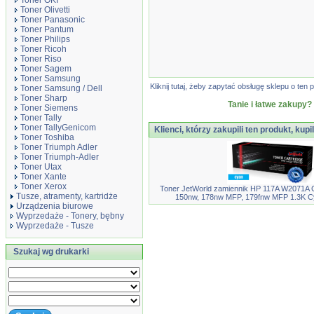
Toner OKI
Toner Olivetti
Toner Panasonic
Toner Pantum
Toner Philips
Toner Ricoh
Toner Riso
Toner Sagem
Toner Samsung
Kliknij tutaj, żeby zapytać obsługę sklepu o t
Toner Samsung / Dell
Toner Sharp
Tanie i łatwe zakupy?
Toner Siemens
Toner Tally
Toner TallyGenicom
Klienci, którzy zakupili ten produkt, kupi
Toner Toshiba
Toner Triumph Adler
Toner Triumph-Adler
Toner Utax
Toner Xante
Toner Xerox
Toner JetWorld zamiennik HP 117A W2071A C
Tusze, atramenty, kartridże
150nw, 178nw MFP, 179fnw MFP 1.3K Cy
Urządzenia biurowe
Wyprzedaże - Tonery, bębny
Wyprzedaże - Tusze
Szukaj wg drukarki