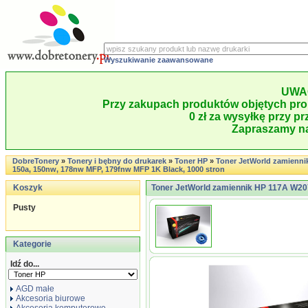
Wyszukiwanie zaawansowane
UWA
Przy zakupach produktów objętych pro
0 zł za wysyłkę przy pr
Zapraszamy na
DobreTonery
»
Tonery i bębny do drukarek
»
Toner HP
»
Toner JetWorld zamienni
150a, 150nw, 178nw MFP, 179fnw MFP 1K Black, 1000 stron
Koszyk
Toner JetWorld zamiennik HP 117A W207
Pusty
Kategorie
Idź do...
AGD małe
Akcesoria biurowe