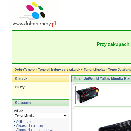
Przy zakupach 
DobreTonery
»
Tonery i bębny do drukarek
»
Toner Minolta
»
Toner JetWorld
Koszyk
Toner JetWorld Yellow Minolta Bi
Pusty
Kategorie
Idź do...
AGD małe
Akcesoria biurowe
Akcesoria komputerowe