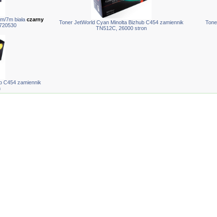
m/7m biała
czarny
Toner JetWorld Cyan Minolta Bizhub C454 zamiennik
Tone
720530
TN512C, 26000 stron
ub C454 zamiennik
n