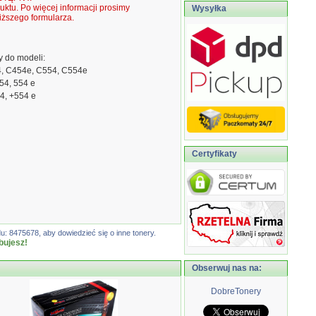
ktu. Po więcej informacji prosimy
Wysyłka
ższego formularza.
 do modeli:
4, C454e, C554, C554e
54, 554 e
4, +554 e
Certyfikaty
: 8475678, aby dowiedzieć się o inne tonery.
bujesz!
Obserwuj nas na:
DobreTonery