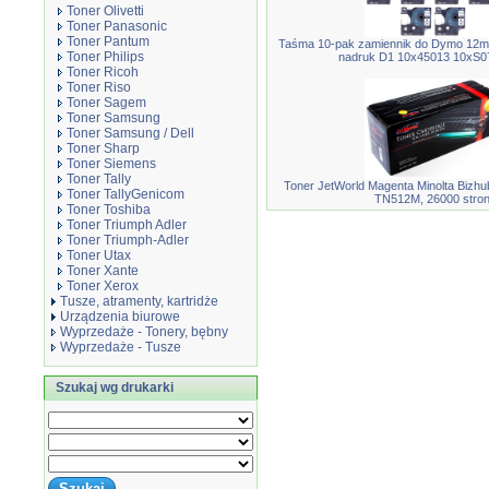
Toner Olivetti
Toner Panasonic
Toner Pantum
Taśma 10-pak zamiennik do Dymo 12m
Toner Philips
nadruk D1 10x45013 10xS0
Toner Ricoh
Toner Riso
Toner Sagem
Toner Samsung
Toner Samsung / Dell
Toner Sharp
Toner Siemens
Toner Tally
Toner JetWorld Magenta Minolta Bizh
Toner TallyGenicom
TN512M, 26000 stro
Toner Toshiba
Toner Triumph Adler
Toner Triumph-Adler
Toner Utax
Toner Xante
Toner Xerox
Tusze, atramenty, kartridże
Urządzenia biurowe
Wyprzedaże - Tonery, bębny
Wyprzedaże - Tusze
Szukaj wg drukarki