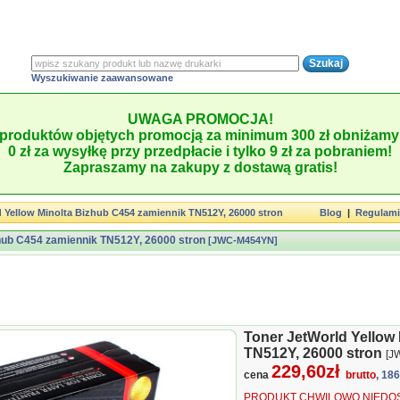
Wyszukiwanie zaawansowane
UWAGA PROMOCJA!
produktów objętych promocją za minimum 300 zł obniżamy 
0 zł za wysyłkę przy przedpłacie i tylko 9 zł za pobraniem!
Zapraszamy na zakupy z dostawą gratis!
 Yellow Minolta Bizhub C454 zamiennik TN512Y, 26000 stron
Blog
|
Regulam
zhub C454 zamiennik TN512Y, 26000 stron
[JWC-M454YN]
Toner JetWorld Yellow
TN512Y, 26000 stron
[J
229,60zł
cena
brutto
, 18
PRODUKT CHWILOWO NIEDOS