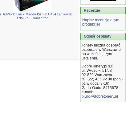
Recenzje
r JetWorld Black Minolta Bizhub C454 zamiennik
TN512K, 27000 stron
Napisz recenzję o tym
produkcie!
Odbiór osobisty
Tonery można odebrać
osobiście w Warszawie
po wcześniejszym
ustaleniu.
DobreTonery.pl s.c.
ul. Wyczółki 51/53
02-820
Warszawa
tel. (22) 435 92 08 (pon.-
pt. w godz. 8-16)
Gadu-Gadu: 8475678
e-mail:
biuro@dobretonery.pl