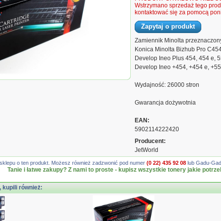
Wstrzymano sprzedaż tego produ
kontaktować się za pomocą poni
Zapytaj o produkt
Zamiennik Minolta przeznaczony
Konica Minolta Bizhub Pro C45
Develop Ineo Plus 454, 454 e, 5
Develop Ineo +454, +454 e, +55
ow Minolta Bizhub C454
Wydajność: 26000 stron
26000 stron
Gwarancja dożywotnia
EAN:
5902114222420
Producent:
JetWorld
gę sklepu o ten produkt. Możesz również zadzwonić pod numer
(0 22) 435 92 08
lub Gadu-Gadu
Tanie i łatwe zakupy? Z nami to proste - kupisz wszystkie tonery jakie potrze
, kupili również: