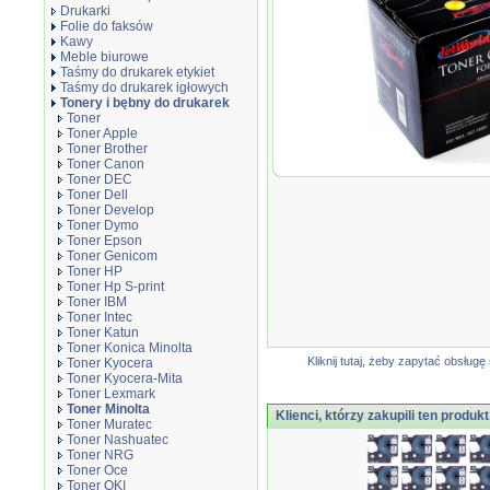
Drukarki
Folie do faksów
Kawy
Meble biurowe
Taśmy do drukarek etykiet
Taśmy do drukarek igłowych
Tonery i bębny do drukarek
Toner
Toner Apple
Toner Brother
Toner Canon
Toner JetWorld Yell
Toner DEC
zamiennik TN512Y, 
Toner Dell
Toner Develop
Toner Dymo
Toner Epson
Toner Genicom
Toner HP
Toner Hp S-print
Toner IBM
Toner Intec
Toner Katun
Toner Konica Minolta
Kliknij tutaj, żeby zapytać obsłu
Toner Kyocera
Toner Kyocera-Mita
Toner Lexmark
Toner Minolta
Klienci, którzy zakupili ten produkt
Toner Muratec
Toner Nashuatec
Toner NRG
Toner Oce
Toner OKI