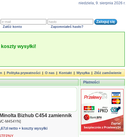
niedziela, 9. sierpnia 2026 r.
Załóż konto
Zapomniałeś hasło?
koszty wysyłki!
in
|
Polityka prywatności
|
O nas
|
Kontakt
|
Wysyłka
|
Złóż zamówienie
Płatności
 Minolta Bizhub C454 zamiennik
WC-M454YN]
6,67zł netto
+ koszty wysyłki
TĘPNY.