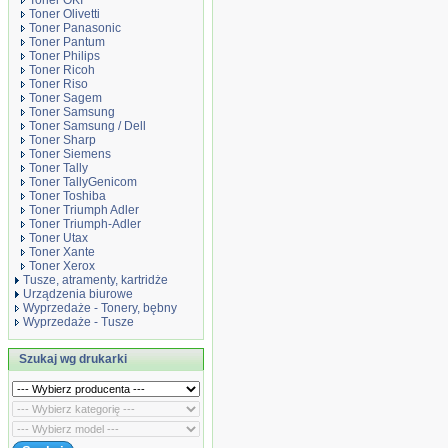
Toner OKI
Toner Olivetti
Toner Panasonic
Toner Pantum
Toner Philips
Toner Ricoh
Toner Riso
Toner Sagem
Toner Samsung
Toner Samsung / Dell
Toner Sharp
Toner Siemens
Toner Tally
Toner TallyGenicom
Toner Toshiba
Toner Triumph Adler
Toner Triumph-Adler
Toner Utax
Toner Xante
Toner Xerox
Tusze, atramenty, kartridże
Urządzenia biurowe
Wyprzedaże - Tonery, bębny
Wyprzedaże - Tusze
Szukaj wg drukarki