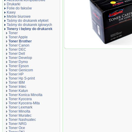
Akcesoria komputerowe
Drukarki
Folie do faksów
Kawy
Meble biurowe
Taśmy do drukarek etykiet
Taśmy do drukarek igłowych
Tonery i bębny do drukarek
Toner
Toner Apple
Toner Brother
Toner Canon
Toner JetWorld Yellow B
Toner DEC
TN-245Y, 2200 stron
Toner Dell
Toner Develop
Toner Dymo
Toner Epson
Toner Genicom
Toner HP
Toner Hp S-print
Toner IBM
Toner Intec
Toner Katun
Toner Konica Minolta
Toner Kyocera
Toner Kyocera-Mita
Toner Lexmark
Toner Minolta
Toner Muratec
Toner Nashuatec
Toner NRG
Toner Oce