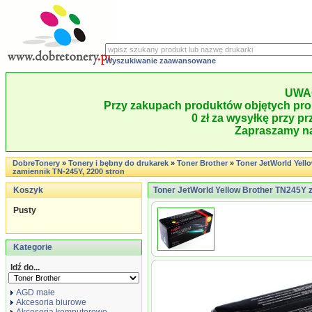
Wyszukiwanie zaawansowane
UWA
Przy zakupach produktów objętych pro
0 zł za wysyłkę przy pr
Zapraszamy na
DobreTonery
»
Tonery i bębny do drukarek
»
Toner Brother
»
Toner JetWorld Yell
zamiennik TN-245Y, 2200 stron
Koszyk
Toner JetWorld Yellow Brother TN245Y 
Pusty
Kategorie
Idź do...
AGD małe
Akcesoria biurowe