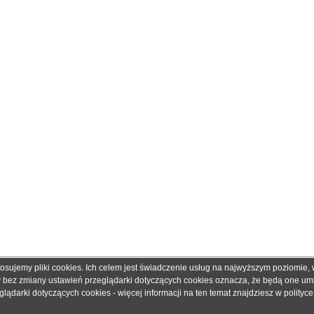
tosujemy pliki cookies. Ich celem jest świadczenie usług na najwyższym poziomie
obretonery.pl są znakami zastrzeżonymi dla ich właścicieli i zostały użyte wyłącznie w cela
ny bez zmiany ustawień przeglądarki dotyczących cookies oznacza, że będą one u
 gwarantujemy, że publikowane dane techniczne nie zawierają braków lub błędów, które je
ądarki dotyczących cookies - więcej informacji na ten temat znajdziesz w
polityc
adku jakichkolwiek wątpliwości prosimy o kontakt z handlowcem przed podjęciem decyzji o 
© 2006 - 2019. Sklep z tonerami
dobretonery.pl