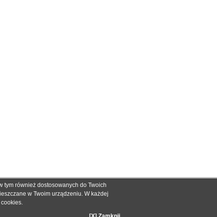
, w tym również dostosowanych do Twoich
ch informacyjnych dla określenia kompatybilności produktów.
mieszczane w Twoim urządzeniu. W każdej
dnak nie mogą być podstawą roszczeń.
e cookies
.
zakupie.
[X] Zamknij