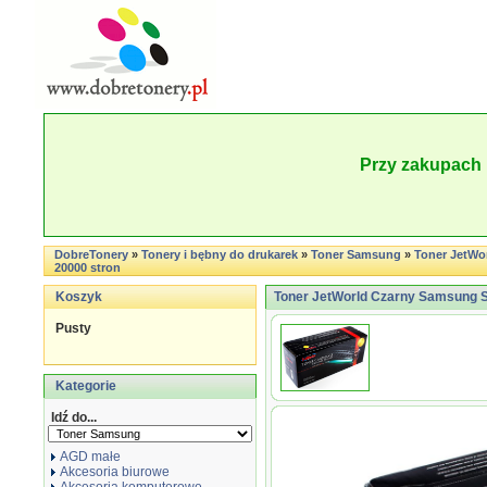
Przy zakupach 
DobreTonery
»
Tonery i bębny do drukarek
»
Toner Samsung
»
Toner JetWo
20000 stron
Koszyk
Toner JetWorld Czarny Samsung S
Pusty
Kategorie
Idź do...
AGD małe
Akcesoria biurowe