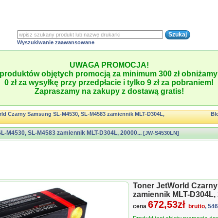
Wyszukiwanie zaawansowane
UWAGA PROMOCJA!
produktów objętych promocją za minimum 300 zł obniżamy 
0 zł za wysyłkę przy przedpłacie i tylko 9 zł za pobraniem!
Zapraszamy na zakupy z dostawą gratis!
rld Czarny Samsung SL-M4530, SL-M4583 zamiennik MLT-D304L,
Bl
L-M4530, SL-M4583 zamiennik MLT-D304L, 20000...
[JW-S4530LN]
Toner JetWorld Czarn
zamiennik MLT-D304L, 
672,53zł
cena
brutto
, 54