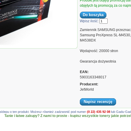
Produkt jest objęty promocją d
objętych tą promocją za co najmn
Wpisz ilość:
Zamiennik SAMSUNG przeznacz
Samsung ProXpress SL-M4530
M4538DX
rny Samsung SL-M4530, SL-
Wydajność: 20000 stron
T-D304L, 20000 stron
Gwarancja dożywotnia
EAN:
5903163348017
Producent:
JetWorld
Napisz recenzję
gę sklepu o ten produkt. Możesz również zadzwonić pod numer
(0 22) 435 92 08
lub Gadu-Gadu
Tanie i łatwe zakupy? Z nami to proste - kupisz wszystkie tonery jakie potrze