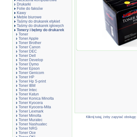
Akcesoria komputerowe
Drukarki
Folie do faksów
Kawy
Meble biurowe
Taśmy do drukarek etykiet
Taśmy do drukarek igłowych
Tonery i bębny do drukarek
Toner
Toner Apple
Toner Brother
Toner Canon
Toner JetWorld Cza
Toner DEC
M4583 zamiennik ML
Toner Dell
Toner Develop
Toner Dymo
Toner Epson
Toner Genicom
Toner HP
Toner Hp S-print
Toner IBM
Toner Intec
Toner Katun
Toner Konica Minolta
Toner Kyocera
Toner Kyocera-Mita
Toner Lexmark
Toner Minolta
Kliknij tutaj, żeby zapytać obsłu
Toner Muratec
Toner Nashuatec
Toner NRG
Toner Oce