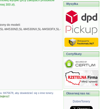
armowej wysyłki (przy zakupach produktów
Wysyłka
iej 300 zł).
ony do modeli:
,SL-M4530ND,SL-M4530NX,SL-M4583FX,SL-
Certyfikaty
: 8475678, aby dowiedzieć się o inne tonery.
Obserwuj nas na:
bujesz!
DobreTonery