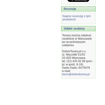
Recenzje
Napisz recenzję o tym
produkcie!
Odbiór osobisty
Tonery można odebrać
osobiście w Warszawie
po wcześniejszym
ustaleniu.
DobreTonery.pl s.c.
ul. Wyczółki 51/53
02-820
Warszawa
tel. (22) 435 92 08 (pon.-
pt. w godz. 8-16)
Gadu-Gadu: 8475678
e-mail:
biuro@dobretonery.pl