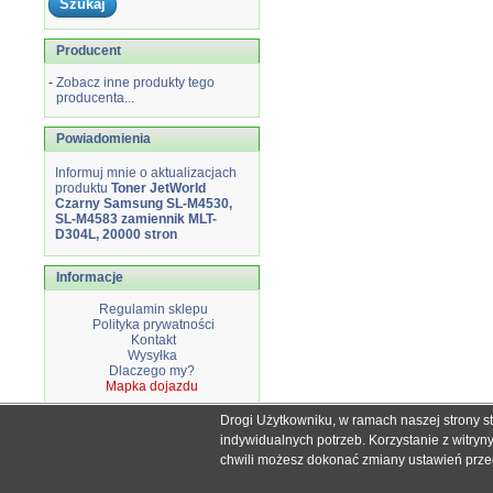
Producent
-
Zobacz inne produkty tego
producenta...
Powiadomienia
Informuj mnie o aktualizacjach
produktu
Toner JetWorld
Czarny Samsung SL-M4530,
SL-M4583 zamiennik MLT-
D304L, 20000 stron
Informacje
Regulamin sklepu
Polityka prywatności
Kontakt
Wysyłka
Dlaczego my?
Mapka dojazdu
Drogi Użytkowniku, w ramach naszej strony s
Wszystkie nazwy i znaki handlowe użyte na stronie sklepu d
indywidualnych potrzeb. Korzystanie z witry
Mimo dołożenia wszelkich starań nie
chwili możesz dokonać zmiany ustawień przegl
W przyp