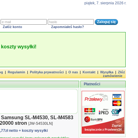
piątek, 7. sierpnia 2026 r.
Załóż konto
Zapomniałeś hasło?
koszty wysyłki!
og
|
Regulamin
|
Polityka prywatności
|
O nas
|
Kontakt
|
Wysyłka
|
Złóż
zamówienie
Płatności
y Samsung SL-M4530, SL-M4583
20000 stron
[JW-S4530LN]
6,77zł netto
+ koszty wysyłki