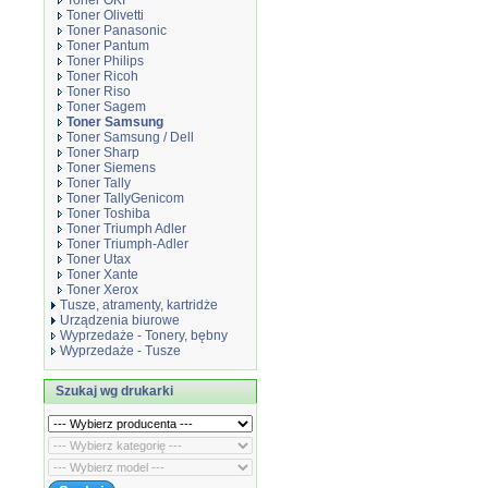
Toner OKI
Toner Olivetti
Toner Panasonic
Toner Pantum
Toner Philips
Toner Ricoh
Toner Riso
Toner Sagem
Toner Samsung
Toner Samsung / Dell
Toner Sharp
Toner Siemens
Toner Tally
Toner TallyGenicom
Toner Toshiba
Toner Triumph Adler
Toner Triumph-Adler
Toner Utax
Toner Xante
Toner Xerox
Tusze, atramenty, kartridże
Urządzenia biurowe
Wyprzedaże - Tonery, bębny
Wyprzedaże - Tusze
Szukaj wg drukarki