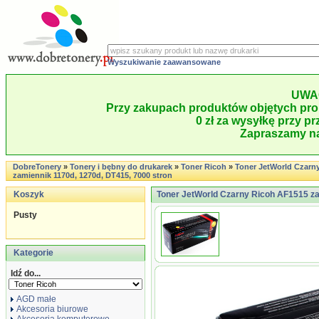
Wyszukiwanie zaawansowane
UWA
Przy zakupach produktów objętych pro
0 zł za wysyłkę przy pr
Zapraszamy na
DobreTonery
»
Tonery i bębny do drukarek
»
Toner Ricoh
»
Toner JetWorld Czarn
zamiennik 1170d, 1270d, DT415, 7000 stron
Koszyk
Toner JetWorld Czarny Ricoh AF1515 za
Pusty
Kategorie
Idź do...
AGD małe
Akcesoria biurowe