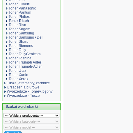
Toner OKI
Toner Olivetti
Toner Panasonic
Toner Pantum
Toner Philips
Toner Ricoh
Toner Riso
Toner Sagem
Toner Samsung
Toner Samsung / Dell
Toner Sharp
Toner Siemens
Toner Tally
Toner TallyGenicom
Toner Toshiba
Toner Triumph Adler
Toner Triumph-Adler
Toner Utax
Toner Xante
Toner Xerox
Tusze, atramenty, kartridże
Urządzenia biurowe
Wyprzedaże - Tonery, bębny
Wyprzedaże - Tusze
Szukaj wg drukarki