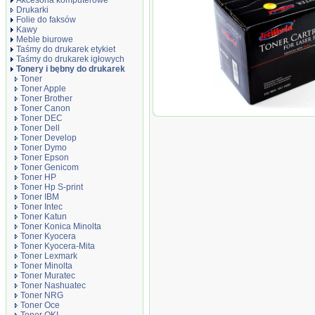
Akcesoria komputerowe
Drukarki
Folie do faksów
Kawy
Meble biurowe
Taśmy do drukarek etykiet
Taśmy do drukarek igłowych
Tonery i bębny do drukarek
Toner
Toner Apple
Toner Brother
Toner Canon
Toner JetWorld Czarny R
Toner DEC
1170d, 1270d, DT415, 700
Toner Dell
Toner Develop
Toner Dymo
Toner Epson
Toner Genicom
Toner HP
Toner Hp S-print
Toner IBM
Toner Intec
Toner Katun
Toner Konica Minolta
Toner Kyocera
Toner Kyocera-Mita
Toner Lexmark
Toner Minolta
Toner Muratec
Toner Nashuatec
Toner NRG
Toner Oce