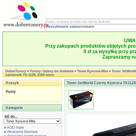
Wyszukiwanie zaawansowane
UWA
Przy zakupach produktów objętych pro
0 zł za wysyłkę przy pr
Zapraszamy na
DobreTonery
»
Tonery i bębny do drukarek
»
Toner Kyocera-Mita
»
Toner JetWorl
zamiennik TK-1125, 2100 stron
Koszyk
Toner JetWorld Czarny Kyocera TK1125 
Pusty
Kategorie
Idź do...
AGD małe
Akcesoria biurowe