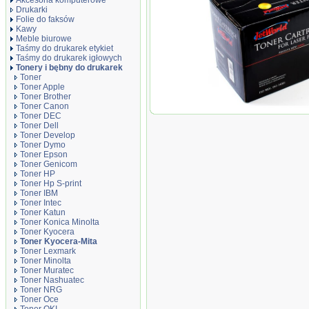
Akcesoria komputerowe
Drukarki
Folie do faksów
Kawy
Meble biurowe
Taśmy do drukarek etykiet
Taśmy do drukarek igłowych
Tonery i bębny do drukarek
Toner
Toner Apple
Toner Brother
Toner Canon
Toner JetWorld Czarny K
Toner DEC
TK-1125, 2100 stron
Toner Dell
Toner Develop
Toner Dymo
Toner Epson
Toner Genicom
Toner HP
Toner Hp S-print
Toner IBM
Toner Intec
Toner Katun
Toner Konica Minolta
Toner Kyocera
Toner Kyocera-Mita
Toner Lexmark
Toner Minolta
Toner Muratec
Toner Nashuatec
Toner NRG
Toner Oce