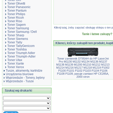
Toner OKI
Toner Olivetti
Toner Panasonic
Toner Pantum
Toner Philips
Toner Ricoh
Toner Riso
Toner Sagem
Kliknij tutaj, żeby zapytać obsługę sklepu o t
Toner Samsung
Toner Samsung / Dell
Tanie i łatwe zakupy?
Toner Sharp
Toner Siemens
Toner Tally
Klienci, którzy zakupili ten produkt, kupi
Toner TallyGenicom
Toner Toshiba
Toner Triumph Adler
Toner Triumph-Adler
Toner zamiennik DT85AH do HP LaserJet
Toner Utax
Pro M1130 M1132 M1134 M1136 M1137
Toner Xante
M1138 M1139 M1200 M1210 M1212 M1213
Toner Xerox
M1214 M1216 M1217 M1218 M1219 P1002
Tusze, atramenty, kartridże
P1100 P1101 P1102 P1103 P1104 P1106
P1108 P1109, pasuje zamiast HP CE285A,
Urządzenia biurowe
2000 stron
Wyprzedaże - Tonery, bębny
Wyprzedaże - Tusze
Szukaj wg drukarki