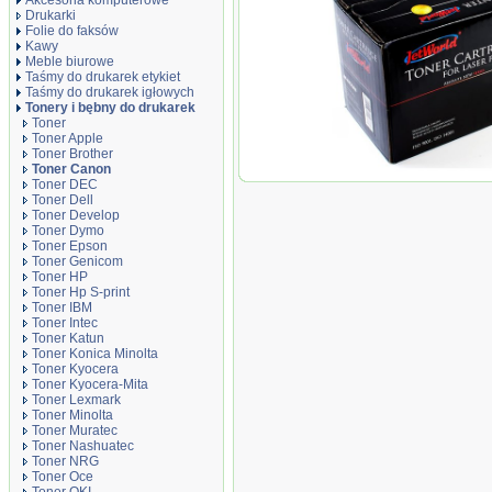
Akcesoria komputerowe
Drukarki
Folie do faksów
Kawy
Meble biurowe
Taśmy do drukarek etykiet
Taśmy do drukarek igłowych
Tonery i bębny do drukarek
Toner
Toner Apple
Toner Brother
Toner Canon
Toner JetWorld Czarny C
Toner DEC
CRG-726 (3483B002), 250
Toner Dell
Toner Develop
Toner Dymo
Toner Epson
Toner Genicom
Toner HP
Toner Hp S-print
Toner IBM
Toner Intec
Toner Katun
Toner Konica Minolta
Toner Kyocera
Toner Kyocera-Mita
Toner Lexmark
Toner Minolta
Toner Muratec
Toner Nashuatec
Toner NRG
Toner Oce