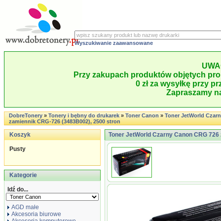
Wyszukiwanie zaawansowane
UWA
Przy zakupach produktów objętych pro
0 zł za wysyłkę przy pr
Zapraszamy na
DobreTonery
»
Tonery i bębny do drukarek
»
Toner Canon
»
Toner JetWorld Czar
zamiennik CRG-726 (3483B002), 2500 stron
Koszyk
Toner JetWorld Czarny Canon CRG 726 
Pusty
Kategorie
Idź do...
AGD małe
Akcesoria biurowe