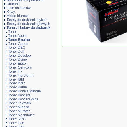
Akcesoria komputerowe
Drukarki
Folie do faksów
Kawy
Meble biurowe
Taśmy do drukarek etykiet
Taśmy do drukarek igłowych
Tonery i bębny do drukarek
Toner
Toner Apple
Toner Brother
Toner Canon
Toner JetWorld Czarny B
Toner DEC
TN-3520, 20000 stron
Toner Dell
Toner Develop
Toner Dymo
Toner Epson
Toner Genicom
Toner HP
Toner Hp S-print
Toner IBM
Toner Intec
Toner Katun
Toner Konica Minolta
Toner Kyocera
Toner Kyocera-Mita
Toner Lexmark
Toner Minolta
Toner Muratec
Toner Nashuatec
Toner NRG
Toner Oce